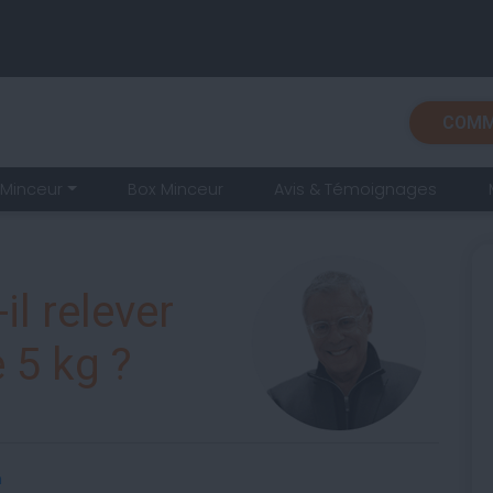
COMM
Minceur
Box Minceur
Avis & Témoignages
il relever
 5 kg ?
n