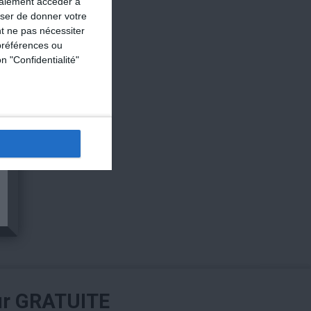
galement accéder à
user de donner votre
t ne pas nécessiter
préférences ou
n "Confidentialité"
ur GRATUITE