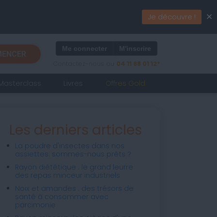
×
Je découvre !
Me connecter
M'inscrire
ENCER
Contactez-nous au
04 11 88 01 12*
Masterclass
Livres
Offres Gold
Les derniers articles
La poudre d'insectes dans nos
assiettes: sommes-nous prêts ?
Rayon diététique : le grand leurre
des repas minceur industriels
Noix et amandes : des trésors de
santé à consommer avec
parcimonie