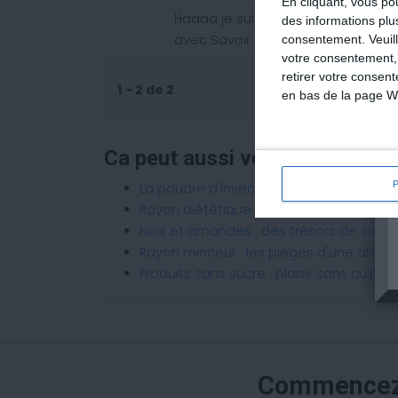
En cliquant, vous p
Haaaa je suis fan de BABA donc j'e
des informations plu
avec Savoir Maigrir :p Mais aura t il
consentement.
Veuil
votre consentement,
retirer votre consen
1 - 2 de 2
en bas de la page W
Ca peut aussi vous intéresser 
La poudre d'insectes dans nos assiett
Rayon diététique : le grand leurre des r
Noix et amandes : des trésors de san
Rayon minceur : les pièges d'une alime
Produits sans sucre : plaisir sans culpab
Commencez 