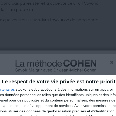
a donc pas pu résister et a accépté celui-ci ! Voyons
le 4 juin prochain.
 que vous puissiez suivre l'évolution de notre perte
×
Le respect de votre vie privée est notre priorit
 qu'ils va nous épaté et réussir à perdre ces 5kg.
rtenaires
stockons et/ou accédons à des informations sur un appareil, t
out cas bon courage à tous les 2!
 des données personnelles telles que des identifiants uniques et des in
reil pour des publicités et du contenu personnalisés, des mesures de p
 d'audience et le développement de services.
Avec votre permission, n
s utiliser des données de géolocalisation précises et d’identification 