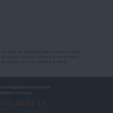
e, avec les aliments que vous aimez. Pour
clé du succès minceur et vous le verrez dans
 nutrition et vous aidera à devenir
tre équipe vous écoute.
ppelez-nous au
4 11 88 01 12
ût d'un appel local, du lundi
 vendredi de 9H00 à 15h