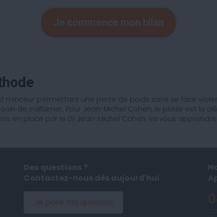
Je commence mon bilan
éthode
nceur permettant une perte de poids sans se faire violenc
esoin de s’affamer. Pour Jean-Michel Cohen, le plaisir est la 
s en place par le Dr Jean-Michel Cohen, va vous apprendre la
Des questions ?
No
Contactez-nous dès aujourd'hui
A
0
Je pose ma question
Co
au