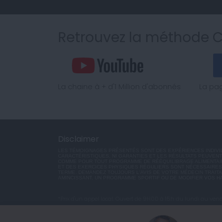
Retrouvez la méthode 
La chaine à + d'1 Million d'abonnés
La pa
Disclaimer
LES TÉMOIGNAGES PRÉSENTÉS SONT DES EXPÉRIENCES INDIVID
CARACTÉRISTIQUES, NI GARANTIES ET LES RÉSULTATS PEUVENT 
COMME POUR TOUT PROGRAMME DE RÉÉQUILIBRAGE ALIMENTAI
ET DES EXERCICES PHYSIQUES RÉGULIERS SONT NÉCESSAIRES
TERME. DEMANDEZ TOUJOURS L'AVIS DE VOTRE MÉDECIN TRAIT
AMINCISSANT, UN PROGRAMME SPORTIF OU DE MODIFIER VOS H
*Prix d'un appel local. Ouvert de 9H00 à 15h du lundi au vend
© 2026 copyright et éditeur ANXA / powered by ANXA