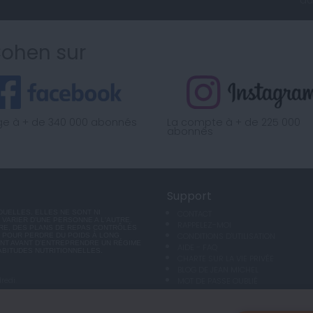
Cohen sur
ge à + de 340 000 abonnés
La compte à + de 225 000
abonnés
Support
UELLES. ELLES NE SONT NI
CONTACT
VARIER D'UNE PERSONNE A L'AUTRE.
RAPPELEZ-MOI
RE, DES PLANS DE REPAS CONTRÔLÉS
CONDITIONS D'UTILISATION
 POUR PERDRE DU POIDS À LONG
ANT AVANT D'ENTREPRENDRE UN RÉGIME
AIDE - FAQ
ABITUDES NUTRITIONNELLES.
CHARTE SUR LA VIE PRIVÉE
BLOG DE JEAN MICHEL
redi.
MOT DE PASSE OUBLIÉ
FINALISER UNE COMMANDE