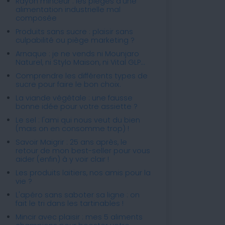
Rayon minceur : les pièges d'une
alimentation industrielle mal
composée
Produits sans sucre : plaisir sans
culpabilité ou piège marketing ?
Arnaque : je ne vends ni Mounjaro
Naturel, ni Stylo Maison, ni Vital GLP...
Comprendre les différents types de
sucre pour faire le bon choix.
La viande végétale : une fausse
bonne idée pour votre assiette ?
Le sel : l'ami qui nous veut du bien
(mais on en consomme trop) !
Savoir Maigrir : 25 ans après, le
retour de mon best-seller pour vous
aider (enfin) à y voir clair !
Les produits laitiers, nos amis pour la
vie ?
L'apéro sans saboter sa ligne : on
fait le tri dans les tartinables !
Mincir avec plaisir : mes 5 aliments