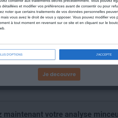
ouvez consentir aux traitements décrits précédemment. Vous pouvez é
spère qu'on va pouvoir l'aider à perdre du poids
s détaillées et modifier vos préférences avant de consentir ou pour ref
 la motivation ? :)
lez noter que certains traitements de vos données personnelles peuven
 mais vous avez le droit de vous y opposer. Vous pouvez modifier vos 
tement à tout moment en revenant sur ce site et en cliquant sur le bouto
Préc.
1
Suiv.
eb.
(current)
:
PLUS D'OPTIONS
J'ACCEPTE
es: sommes-nous prêts ?
epas minceur industriels
té à consommer avec parcimonie
Je decouvre
ntation industrielle mal composée
ilité ou piège marketing ?
maintenant votre analyse mince