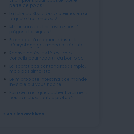
champions pour booster votre
perte de poids !
La folie du Skyr : des protéines en or
ou juste très chères ?
Mincir sans souffrir : évitez ces 7
pièges classiques !
Fromages à croquer industriels :
décryptage gourmand et réaliste
Reprise après les fêtes : mes
conseils pour repartir du bon pied
Le secret des centenaires : simple,
mais pas simpliste
Le microbiote intestinal : ce monde
invisible qui vous habite
Pain de mie : que cachent vraiment
ces tranches toutes prêtes ?
» voir les archives