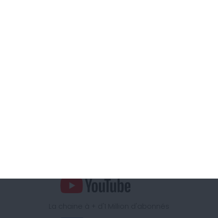
Contactez-nous dès aujourd'hui
Je pose ma question
Notre équipe vous écoute.
Appelez-nous au
04 11 88 01 12
Coût d'un appel local, du lundi au vendredi de 9H00 à 15h
Retrouvez la méthode Cohen
sur
La chaine à + d'1 Million d'abonnés