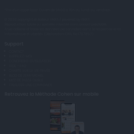
*Prix d'un appel local. Ouvert de 9H00 à 15h du lundi au vendredi.
© 2026 copyright et éditeur ANXA / powered by ANXA
Reproduction totale ou partielle interdite sans accord préalable.
Anxa collecte et traite les données personnelles dans le respect de la loi
Informatique et Libertés (Déclaration CNIL No 1787863).
Support
CONTACT
RAPPELEZ-MOI
CONDITIONS D'UTILISATION
AIDE - FAQ
CHARTE SUR LA VIE PRIVÉE
BLOG DE JEAN MICHEL
MOT DE PASSE OUBLIÉ
FINALISER UNE COMMANDE
Retrouvez la Méthode Cohen sur mobile