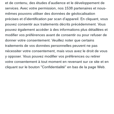
et de contenu, des études d'audience et le développement de
services.
Avec votre permission, nos 1538 partenaires et nous-
Ces produits contiennent une quantité considérable de lipides,
mêmes pouvons utiliser des données de géolocalisation
notamment saturés, souvent bien au-delà des apports
précises et d’identification par scan d'appareil. En cliquant, vous
recommandés. Un burger peut aisément contenir entre
30 et 50
pouvez consentir aux traitements décrits précédemment. Vous
g de lipides
, soit près de la moitié de la consommation
pouvez également accéder à des informations plus détaillées et
quotidienne maximale recommandée.
modifier vos préférences avant de consentir ou pour refuser de
donner votre consentement.
Veuillez noter que certains
Ces
graisses saturées
, si elles sont consommées
traitements de vos données personnelles peuvent ne pas
régulièrement,
favorisent la prise de poids
et
augmentent le
nécessiter votre consentement, mais vous avez le droit de vous
y opposer. Vous pouvez modifier vos préférences ou retirer
risque de maladies cardiovasculaires
.
votre consentement à tout moment en revenant sur ce site et en
De plus, ces plats sont souvent accompagnés de
boissons
cliquant sur le bouton "Confidentialité" en bas de la page Web.
sucrées
, de
sauces
et de
desserts
qui
explosent la quantité
de sucre
consommée. Une boisson gazeuse ou un milkshake
peut contenir l'équivalent de 10 à 15 morceaux de sucre.
Si on combine cela avec les sucres cachés dans les sauces et
le pain des burgers, on se retrouve rapidement avec des
apports en sucre bien trop élevés
pour une journée.