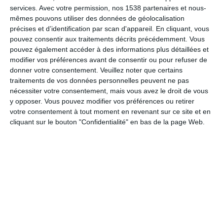
services.
Avec votre permission, nos 1538 partenaires et nous-
inutiles. Le soir, le même type de repas est recommandé,
mêmes pouvons utiliser des données de géolocalisation
permettant ainsi de maintenir une
cohérence dans les choix
précises et d’identification par scan d'appareil. En cliquant, vous
alimentaires
.
pouvez consentir aux traitements décrits précédemment. Vous
pouvez également accéder à des informations plus détaillées et
Écouter Son Corps
modifier vos préférences avant de consentir ou pour refuser de
donner votre consentement.
Veuillez noter que certains
Il est également crucial d'écouter son corps tout au long du
traitements de vos données personnelles peuvent ne pas
régime. Si la
fatigue
se fait sentir, il est possible de prendre des
nécessiter votre consentement, mais vous avez le droit de vous
polyvitamines
et du
magnésium
pour soutenir le corps
y opposer. Vous pouvez modifier vos préférences ou retirer
pendant cette période de restriction.
votre consentement à tout moment en revenant sur ce site et en
cliquant sur le bouton "Confidentialité" en bas de la page Web.
Les faims soudaines peuvent arriver, et en cas de craquage, il
ne faut pas s'inquiéter et prévoir des grignotages malins (oeufs
durs, morceaux de fruits…). L’important est d’adopter de
nouvelles habitudes alimentaires
. Après la perte de poids,
c’est le contrôle qu’il va falloir mettre en place. Comme je dis
souvent, “la stabilisation, ça dure une petite vie !”.
Enfin, intégrer une
activité physique régulière
peut
grandement aider à maintenir le rythme de perte de poids.