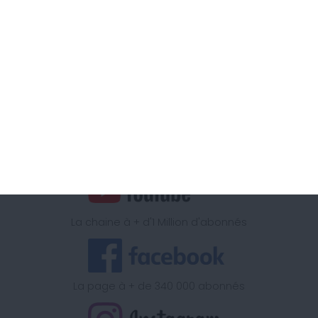
Notre équipe vous écoute.
Appelez-nous au
04 11 88 01 12
Coût d'un appel local, du lundi au vendredi de 9H00 à 15h
Retrouvez la méthode Cohen
sur
La chaine à + d'1 Million d'abonnés
La page à + de 340 000 abonnés