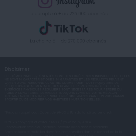
La compte à + de 225 000 abonnés
La chaine à + de 270 000 abonnés
Disclaimer
LES TÉMOIGNAGES PRÉSENTÉS SONT DES EXPÉRIENCES INDIVIDUELLES. ELLES
NE SONT NI CARACTÉRISTIQUES, NI GARANTIES ET LES RÉSULTATS PEUVENT
VARIER D'UNE PERSONNE A L'AUTRE. COMME POUR TOUT PROGRAMME DE
RÉÉQUILIBRAGE ALIMENTAIRE, DES PLANS DE REPAS CONTRÔLÉS ET DES
EXERCICES PHYSIQUES RÉGULIERS SONT NÉCESSAIRES POUR PERDRE DU
POIDS À LONG TERME. DEMANDEZ TOUJOURS L'AVIS DE VOTRE MÉDECIN
TRAITANT AVANT D'ENTREPRENDRE UN RÉGIME AMINCISSANT, UN PROGRAMME
SPORTIF OU DE MODIFIER VOS HABITUDES NUTRITIONNELLES.
*Prix d'un appel local. Ouvert de 9H00 à 15h du lundi au vendredi.
© 2026 copyright et éditeur ANXA / powered by ANXA
Reproduction totale ou partielle interdite sans accord préalable.
Anxa collecte et traite les données personnelles dans le respect de la loi