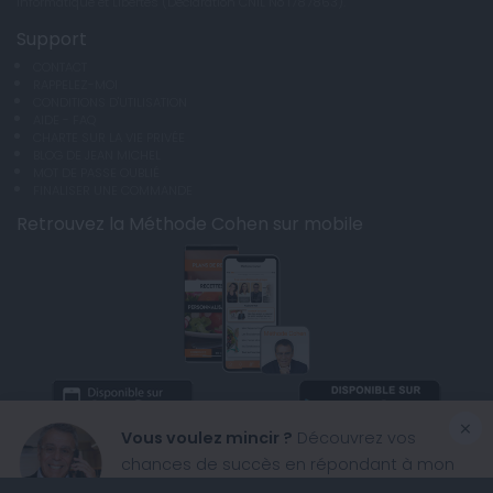
Informatique et Libertés (Déclaration CNIL No 1787863).
Support
CONTACT
RAPPELEZ-MOI
CONDITIONS D'UTILISATION
AIDE - FAQ
CHARTE SUR LA VIE PRIVÉE
BLOG DE JEAN MICHEL
MOT DE PASSE OUBLIÉ
FINALISER UNE COMMANDE
Retrouvez la Méthode Cohen sur mobile
×
Vous voulez mincir ?
Découvrez vos
chances de succès en répondant à mon
questionnaire