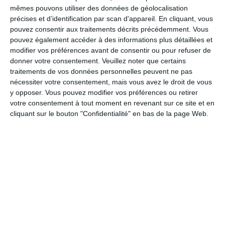
règles alimentaires adaptées, mais sans tomber dans la
mêmes pouvons utiliser des données de géolocalisation
précises et d’identification par scan d'appareil. En cliquant, vous
privation. La règle d’or
: surveiller son poids
régulièrement et
pouvez consentir aux traitements décrits précédemment. Vous
réagir dès que l’écart dépasse 1,5 à 2 kilos en ajustant ses
pouvez également accéder à des informations plus détaillées et
apports.
modifier vos préférences avant de consentir ou pour refuser de
donner votre consentement.
Veuillez noter que certains
3 techniques pour une bonne stabilisation
traitements de vos données personnelles peuvent ne pas
nécessiter votre consentement, mais vous avez le droit de vous
Contrôle progressif des apports caloriques
y opposer. Vous pouvez modifier vos préférences ou retirer
Après un régime hypocalorique, il est important de
votre consentement à tout moment en revenant sur ce site et en
remonter progressivement le niveau calorique
. Par
cliquant sur le bouton "Confidentialité" en bas de la page Web.
exemple, après un régime à 1400 kcal, ajoutez 200 kcal
au premier mois, puis encore 200 kcal au deuxième mois.
Cette montée en douceur permet à votre métabolisme de
s’adapter sans reprendre du poids.
Introduction des repas plaisir
Les
repas plaisir
ne sont
pas interdits
, mais doivent être
maîtrisés
. Commencez par 3 repas plaisir par semaine le
premier mois (entrée, plat, dessert), puis passez à 5