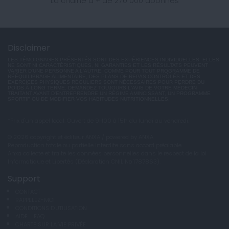
La chaine à + de 270 000 abonnés
Disclaimer
LES TÉMOIGNAGES PRÉSENTÉS SONT DES EXPÉRIENCES INDIVIDUELLES. ELLES
NE SONT NI CARACTÉRISTIQUES, NI GARANTIES ET LES RÉSULTATS PEUVENT
VARIER D'UNE PERSONNE A L'AUTRE. COMME POUR TOUT PROGRAMME DE
RÉÉQUILIBRAGE ALIMENTAIRE, DES PLANS DE REPAS CONTRÔLÉS ET DES
EXERCICES PHYSIQUES RÉGULIERS SONT NÉCESSAIRES POUR PERDRE DU
POIDS À LONG TERME. DEMANDEZ TOUJOURS L'AVIS DE VOTRE MÉDECIN
TRAITANT AVANT D'ENTREPRENDRE UN RÉGIME AMINCISSANT, UN PROGRAMME
SPORTIF OU DE MODIFIER VOS HABITUDES NUTRITIONNELLES.
*Prix d'un appel local. Ouvert de 9H00 à 15h du lundi au vendredi.
© 2026 copyright et éditeur ANXA / powered by ANXA
Reproduction totale ou partielle interdite sans accord préalable.
Anxa collecte et traite les données personnelles dans le respect de la loi
Informatique et Libertés (Déclaration CNIL No 1787863).
Support
CONTACT
RAPPELEZ-MOI
CONDITIONS D'UTILISATION
AIDE - FAQ
CHARTE SUR LA VIE PRIVÉE