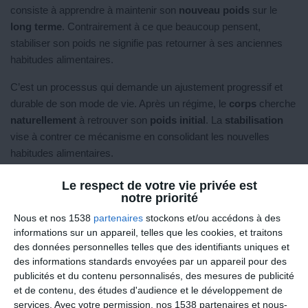
consiste à apprendre à maintenir son
nouveau poids
sur le
long terme
. Contrairement à ce que beaucoup pensent,
stabiliser son poids ne signifie pas retourner à ses anciennes
habitudes alimentaires.
C’est un processus qui demande un ajustement progressif et
durable de son mode de vie. Après un régime, le
corps
cherche
naturellement
à retrouver son
poids initial
. La
stabilisation
vise à contrer ce mécanisme en consolidant les nouvelles
habitudes alimentaires.
Une stabilisation qui dure toute une vie
Le respect de votre vie privée est
notre priorité
Stabiliser son poids n’est
pas une étape ponctuelle
, mais un
Nous et nos 1538
partenaires
stockons et/ou accédons à des
engagement sur le
long terme
.
Avant
le régime, votre modèle
informations sur un appareil, telles que les cookies, et traitons
alimentaire incluait souvent des
excès
ou un
déséquilibre
.
des données personnelles telles que des identifiants uniques et
Pendant le régime, un nouveau modèle est introduit, souvent
des informations standards envoyées par un appareil pour des
restrictif, pour atteindre la perte de poids.
publicités et du contenu personnalisés, des mesures de publicité
et de contenu, des études d'audience et le développement de
Après
le régime, il s’agit de
trouver un équilibre
: intégrer des
services.
Avec votre permission, nos 1538 partenaires et nous-