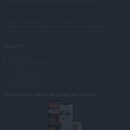
SPORTIF OU DE MODIFIER VOS HABITUDES NUTRITIONNELLES.
*Prix d'un appel local. Ouvert de 9H00 à 15h du lundi au vendredi.
© 2026 copyright et éditeur ANXA / powered by ANXA
Reproduction totale ou partielle interdite sans accord préalable.
Anxa collecte et traite les données personnelles dans le respect de la loi
Informatique et Libertés (Déclaration CNIL No 1787863).
Support
CONTACT
RAPPELEZ-MOI
CONDITIONS D'UTILISATION
AIDE - FAQ
CHARTE SUR LA VIE PRIVÉE
BLOG DE JEAN MICHEL
MOT DE PASSE OUBLIÉ
FINALISER UNE COMMANDE
Retrouvez la Méthode Cohen sur mobile