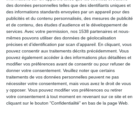
bonne digestion est la clé d'une bonne assimilation des
des données personnelles telles que des identifiants uniques et
nutriments et d'une meilleure gestion du poids.
des informations standards envoyées par un appareil pour des
publicités et du contenu personnalisés, des mesures de publicité
3. Préparez votre maison !
et de contenu, des études d'audience et le développement de
services.
Avec votre permission, nos 1538 partenaires et nous-
Dites adieu aux tentations pour éviter les craquages.
Votre
mêmes pouvons utiliser des données de géolocalisation
environnement joue un rôle crucial dans la réussite de votre
précises et d’identification par scan d'appareil. En cliquant, vous
régime.
Faites le tri dans vos placards et débarrassez-vous des
pouvez consentir aux traitements décrits précédemment. Vous
pouvez également accéder à des informations plus détaillées et
aliments trop gras, trop sucrés ou trop salés qui pourraient vous
modifier vos préférences avant de consentir ou pour refuser de
tenter.
donner votre consentement.
Veuillez noter que certains
traitements de vos données personnelles peuvent ne pas
Remplacez-les par des
aliments sains et gourmands
: fruits
nécessiter votre consentement, mais vous avez le droit de vous
frais, légumes, yaourts nature, oléagineux...
Ainsi, vous éviterez
y opposer. Vous pouvez modifier vos préférences ou retirer
les craquages impulsifs.
votre consentement à tout moment en revenant sur ce site et en
cliquant sur le bouton "Confidentialité" en bas de la page Web.
4. Prévoyez les envies de manger !
Anticipez les fringales avec des collations saines et gourmandes.
Il est normal d'avoir des envies de grignotage entre les
repas.
L'important est de les anticiper et de prévoir des