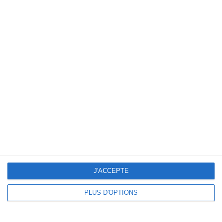
Actualités nutrition
Profitez-en !
Nouvelle application
méthode Cohen :
Réussir à maigrir
Des recettes quotidiennes
Des conseils minceur
Des infos nutrition
Votre analyse minceur personnalisée
Manger équilibré
C'est gratuit ! Téléchargez-la maintenant !
J'ACCEPTE
PLUS D'OPTIONS
Recettes diététiques