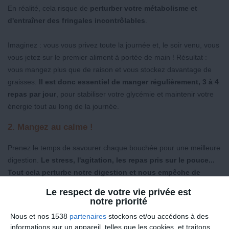
En réalité, cela risque de
perturber votre métabolisme et
d'entraîner des fringales incontrôlables
.
Imaginez : vous vous privez toute la journée et, le soir venu, vous
vous jetez sur le premier aliment à portée de main ! Résultat :
vous mangez plus que de raison et vous stockez davantage de
graisses.
Il est donc essentiel de manger régulièrement, 3 à 4
repas par jour
, pour stabiliser votre glycémie et maintenir votre
énergie tout au long de la journée.
2. Mangez au calme !
Prenez le temps de savourer chaque bouchée pour une meilleure
digestion.
Le stress, l'agitation, les repas pris sur le pouce...
Tout cela perturbe notre digestion et nous empêche de
savourer pleinement nos aliments.
Le respect de votre vie privée est
notre priorité
Prenez le temps de vous installer confortablement, de respirer
Nous et nos 1538
partenaires
stockons et/ou accédons à des
profondément et de mastiquer lentement chaque bouchée.
Une
informations sur un appareil, telles que les cookies, et traitons