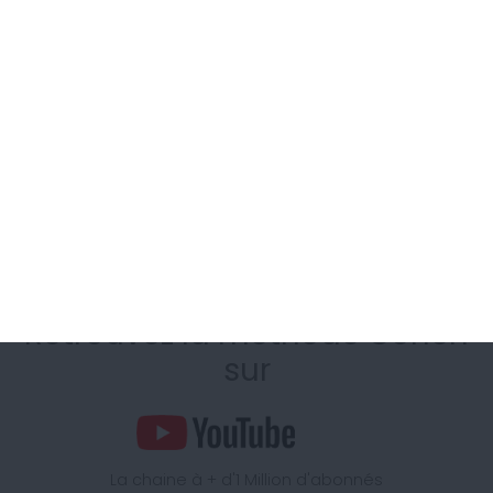
Des questions ?
Contactez-nous dès aujourd'hui
Je pose ma question
Notre équipe vous écoute.
Appelez-nous au
04 11 88 01 12
Coût d'un appel local, du lundi au vendredi de 9H00 à 15h
Retrouvez la méthode Cohen
sur
La chaine à + d'1 Million d'abonnés