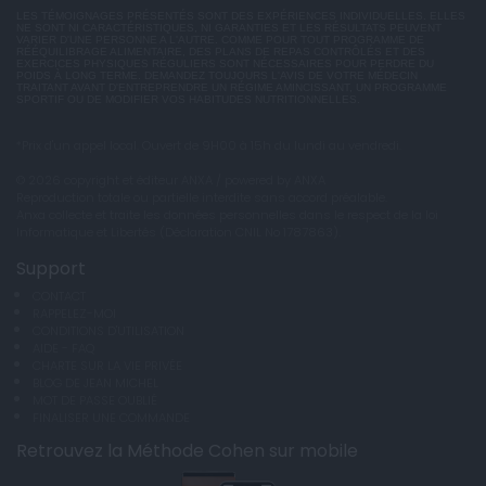
LES TÉMOIGNAGES PRÉSENTÉS SONT DES EXPÉRIENCES INDIVIDUELLES. ELLES
NE SONT NI CARACTÉRISTIQUES, NI GARANTIES ET LES RÉSULTATS PEUVENT
VARIER D'UNE PERSONNE A L'AUTRE. COMME POUR TOUT PROGRAMME DE
RÉÉQUILIBRAGE ALIMENTAIRE, DES PLANS DE REPAS CONTRÔLÉS ET DES
EXERCICES PHYSIQUES RÉGULIERS SONT NÉCESSAIRES POUR PERDRE DU
POIDS À LONG TERME. DEMANDEZ TOUJOURS L'AVIS DE VOTRE MÉDECIN
TRAITANT AVANT D'ENTREPRENDRE UN RÉGIME AMINCISSANT, UN PROGRAMME
SPORTIF OU DE MODIFIER VOS HABITUDES NUTRITIONNELLES.
*Prix d'un appel local. Ouvert de 9H00 à 15h du lundi au vendredi.
© 2026 copyright et éditeur ANXA / powered by ANXA
Reproduction totale ou partielle interdite sans accord préalable.
Anxa collecte et traite les données personnelles dans le respect de la loi
Informatique et Libertés (Déclaration CNIL No 1787863).
Support
CONTACT
RAPPELEZ-MOI
CONDITIONS D'UTILISATION
AIDE - FAQ
CHARTE SUR LA VIE PRIVÉE
BLOG DE JEAN MICHEL
MOT DE PASSE OUBLIÉ
FINALISER UNE COMMANDE
Retrouvez la Méthode Cohen sur mobile