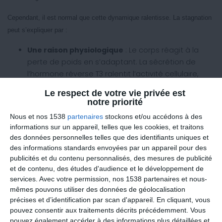
Cependant, il est normal que cette dynamique ralentisse. La stagnation
peut s’expliquer par :
Une raison physiologique
: Le corps réagit à la
perte de poids en s’adaptant. La sécrétion de
l’hormone réverse T3 ralentit l’activité cellulaire,
provoquant parfois une sensation de froid.
Le respect de votre vie privée est
notre priorité
Une raison comportementale
: Avec le temps, un
Nous et nos 1538
partenaires
stockons et/ou accédons à des
relâchement peut survenir. Les assaisonnements
informations sur un appareil, telles que les cookies, et traitons
deviennent approximatifs et des écarts
des données personnelles telles que des identifiants uniques et
alimentaires s’installent insidieusement.
des informations standards envoyées par un appareil pour des
publicités et du contenu personnalisés, des mesures de publicité
Reconnaître ces causes est essentiel pour reprendre le contrôle.
et de contenu, des études d'audience et le développement de
services.
Avec votre permission, nos 1538 partenaires et nous-
Comment surmonter la stagnation ?
mêmes pouvons utiliser des données de géolocalisation
précises et d’identification par scan d'appareil. En cliquant, vous
Pour surmonter cette phase, il est important de revenir à l’essentiel et
pouvez consentir aux traitements décrits précédemment. Vous
de réévaluer vos habitudes. Commencez par suivre rigoureusement
les
pouvez également accéder à des informations plus détaillées et