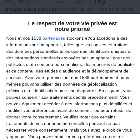
70 kg. Elle pourrait consommer jusqu’à
2,8 g
d’aspartame par jour
sans risque. Pour atteindre cette
dose, il faudrait boire
35 canettes de Coca-Cola
Le respect de votre vie privée est
Light
quotidiennement, chaque canette contenant
notre priorité
environ 80 mg d’aspartame. Une quantité largement
Nous et nos 1538
partenaires
stockons et/ou accédons à des
supérieure à ce que la plupart des gens consomment.
informations sur un appareil, telles que les cookies, et traitons
1.2 L'Historique de l'Aspartame
des données personnelles telles que des identifiants uniques et
des informations standards envoyées par un appareil pour des
L’aspartame a été découvert en
1974
et mis sur le
publicités et du contenu personnalisés, des mesures de publicité
marché en
1980
. Depuis près de
50 ans
, il est utilisé
et de contenu, des études d'audience et le développement de
dans une multitude de produits alimentaires et
services.
Avec votre permission, nos 1538 partenaires et nous-
pharmaceutiques. Malgré cette longue histoire, aucune
mêmes pouvons utiliser des données de géolocalisation
précises et d’identification par scan d'appareil. En cliquant, vous
preuve solide n’a été trouvée pour affirmer que
pouvez consentir aux traitements décrits précédemment. Vous
l’aspartame présente un risque pour la santé humaine
pouvez également accéder à des informations plus détaillées et
aux doses recommandées.
modifier vos préférences avant de consentir ou pour refuser de
donner votre consentement.
Veuillez noter que certains
1.3 Les Études Contestées
traitements de vos données personnelles peuvent ne pas
Certaines études ont soulevé des inquiétudes quant à
nécessiter votre consentement, mais vous avez le droit de vous
la sécurité de l’aspartame, mais elles ont été largement
y opposer. Vous pouvez modifier vos préférences ou retirer