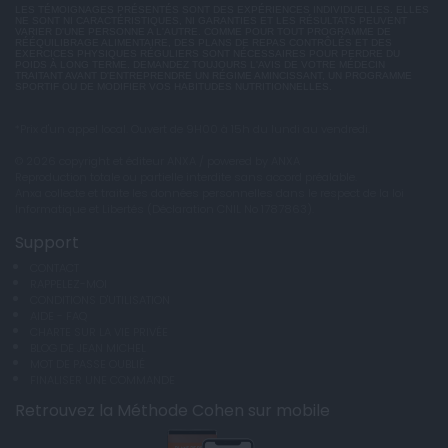
LES TÉMOIGNAGES PRÉSENTÉS SONT DES EXPÉRIENCES INDIVIDUELLES. ELLES
NE SONT NI CARACTÉRISTIQUES, NI GARANTIES ET LES RÉSULTATS PEUVENT
VARIER D'UNE PERSONNE A L'AUTRE. COMME POUR TOUT PROGRAMME DE
RÉÉQUILIBRAGE ALIMENTAIRE, DES PLANS DE REPAS CONTRÔLÉS ET DES
EXERCICES PHYSIQUES RÉGULIERS SONT NÉCESSAIRES POUR PERDRE DU
POIDS À LONG TERME. DEMANDEZ TOUJOURS L'AVIS DE VOTRE MÉDECIN
TRAITANT AVANT D'ENTREPRENDRE UN RÉGIME AMINCISSANT, UN PROGRAMME
SPORTIF OU DE MODIFIER VOS HABITUDES NUTRITIONNELLES.
*Prix d'un appel local. Ouvert de 9H00 à 15h du lundi au vendredi.
© 2026 copyright et éditeur ANXA / powered by ANXA
Reproduction totale ou partielle interdite sans accord préalable.
Anxa collecte et traite les données personnelles dans le respect de la loi
Informatique et Libertés (Déclaration CNIL No 1787863).
Support
CONTACT
RAPPELEZ-MOI
CONDITIONS D'UTILISATION
AIDE - FAQ
CHARTE SUR LA VIE PRIVÉE
BLOG DE JEAN MICHEL
MOT DE PASSE OUBLIÉ
FINALISER UNE COMMANDE
Retrouvez la Méthode Cohen sur mobile