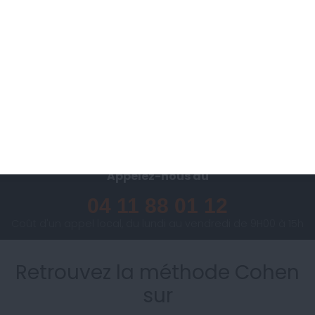
Je commence
Des questions ?
Contactez-nous dès aujourd'hui
Je pose ma question
Notre équipe vous écoute.
Appelez-nous au
04 11 88 01 12
Coût d'un appel local, du lundi au vendredi de 9H00 à 15h
Retrouvez la méthode Cohen
sur