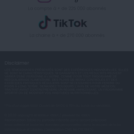
La compte à + de 225 000 abonnés
La chaine à + de 270 000 abonnés
Disclaimer
LES TÉMOIGNAGES PRÉSENTÉS SONT DES EXPÉRIENCES INDIVIDUELLES. ELLES
NE SONT NI CARACTÉRISTIQUES, NI GARANTIES ET LES RÉSULTATS PEUVENT
VARIER D'UNE PERSONNE A L'AUTRE. COMME POUR TOUT PROGRAMME DE
RÉÉQUILIBRAGE ALIMENTAIRE, DES PLANS DE REPAS CONTRÔLÉS ET DES
EXERCICES PHYSIQUES RÉGULIERS SONT NÉCESSAIRES POUR PERDRE DU
POIDS À LONG TERME. DEMANDEZ TOUJOURS L'AVIS DE VOTRE MÉDECIN
TRAITANT AVANT D'ENTREPRENDRE UN RÉGIME AMINCISSANT, UN PROGRAMME
SPORTIF OU DE MODIFIER VOS HABITUDES NUTRITIONNELLES.
*Prix d'un appel local. Ouvert de 9H00 à 15h du lundi au vendredi.
© 2026 copyright et éditeur ANXA / powered by ANXA
Reproduction totale ou partielle interdite sans accord préalable.
Anxa collecte et traite les données personnelles dans le respect de la loi
Informatique et Libertés (Déclaration CNIL No 1787863).