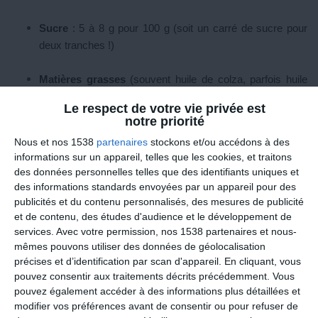
Sucre
: 5 à 8 g pour 100 g (soit un carré de sucre pour
deux tranches !)
Matières grasses
(souvent huile de colza, parfois huile
de palme) : 4 à 8 g pour 100 g
Le respect de votre vie privée est
notre priorité
Sel
: autour de 1 g pour 100 g
Nous et nos 1538
partenaires
stockons et/ou accédons à des
informations sur un appareil, telles que les cookies, et traitons
Additifs
: gluten ajouté pour le moelleux, vinaigre,
des données personnelles telles que des identifiants uniques et
arômes, voire conservateurs pour prolonger la durée de
des informations standards envoyées par un appareil pour des
vie.
publicités et du contenu personnalisés, des mesures de publicité
et de contenu, des études d'audience et le développement de
services.
Avec votre permission, nos 1538 partenaires et nous-
Résultat : 250 à 285 kcal pour 100 g, soit un peu plus que le pain
mêmes pouvons utiliser des données de géolocalisation
classique (≈ 250 kcal/100 g).
Rien de dramatique
, mais la
précises et d’identification par scan d'appareil. En cliquant, vous
pouvez consentir aux traitements décrits précédemment. Vous
différence vient surtout du
sucre
et des
graisses ajoutés
.
pouvez également accéder à des informations plus détaillées et
Marketing et fausses promesses
modifier vos préférences avant de consentir ou pour refuser de