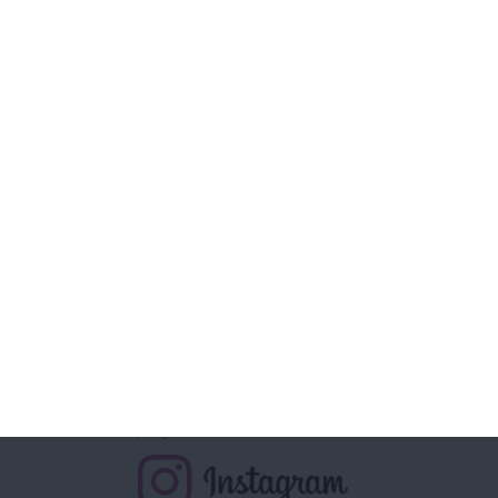
Notre équipe vous écoute.
Appelez-nous au
04 11 88 01 12
Coût d'un appel local, du lundi au vendredi de 9H00 à 15h
Retrouvez la méthode Cohen
sur
La chaine à + d'1 Million d'abonnés
La page à + de 340 000 abonnés