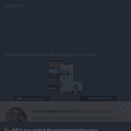
Support
CONTACT
RAPPELEZ-MOI
CONDITIONS D'UTILISATION
AIDE - FAQ
CHARTE SUR LA VIE PRIVÉE
BLOG DE JEAN MICHEL
MOT DE PASSE OUBLIÉ
FINALISER UNE COMMANDE
Retrouvez la Méthode Cohen sur mobile
×
Vous voulez mincir ?
Découvrez vos
chances de succès en répondant à mon
questionnaire
-50% sur votre Programme Minceur