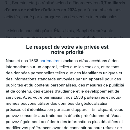
Rit, Boursin, etc.) a réalisé selon Le Figaro environ
3,7 milliards
d’euros de chiffre d’affaires en 2024
pour l’ensemble de ses
activités, porté par la progression des ventes internationales.
Le Monde nous dit qu’aux États-Unis, Babybel représente
désormais
environ un tiers des ventes globales
, soit près de
20 000 tonnes par an
, grâce notamment à une forte demande
Le respect de votre vie privée est
de snacks riches en protéines.
notre priorité
Nous et nos 1538
partenaires
stockons et/ou accédons à des
Bref : ces petits formats plaisent, se vendent bien et sont un
informations sur un appareil, telles que les cookies, et traitons
segment en croissance dans l’univers fromage-snacking.
des données personnelles telles que des identifiants uniques et
des informations standards envoyées par un appareil pour des
Portrait nutritionnel : calories, graisses et
publicités et du contenu personnalisés, des mesures de publicité
protéines
et de contenu, des études d'audience et le développement de
services.
Avec votre permission, nos 1538 partenaires et nous-
Dans la vidéo qui accompagne cet article, plusieurs produits
mêmes pouvons utiliser des données de géolocalisation
précises et d’identification par scan d'appareil. En cliquant, vous
sont passés à la loupe. Voici un résumé équilibré :
pouvez consentir aux traitements décrits précédemment. Vous
pouvez également accéder à des informations plus détaillées et
Babybel classique
: ~295 kcal/100 g, ~23 % de matières
modifier vos préférences avant de consentir ou pour refuser de
grasses, ~22 g de protéines.