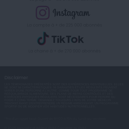
La compte à + de 225 000 abonnés
La chaine à + de 270 000 abonnés
Disclaimer
LES TÉMOIGNAGES PRÉSENTÉS SONT DES EXPÉRIENCES INDIVIDUELLES. ELLES
NE SONT NI CARACTÉRISTIQUES, NI GARANTIES ET LES RÉSULTATS PEUVENT
VARIER D'UNE PERSONNE A L'AUTRE. COMME POUR TOUT PROGRAMME DE
RÉÉQUILIBRAGE ALIMENTAIRE, DES PLANS DE REPAS CONTRÔLÉS ET DES
EXERCICES PHYSIQUES RÉGULIERS SONT NÉCESSAIRES POUR PERDRE DU
POIDS À LONG TERME. DEMANDEZ TOUJOURS L'AVIS DE VOTRE MÉDECIN
TRAITANT AVANT D'ENTREPRENDRE UN RÉGIME AMINCISSANT, UN PROGRAMME
SPORTIF OU DE MODIFIER VOS HABITUDES NUTRITIONNELLES.
*Prix d'un appel local. Ouvert de 9H00 à 15h du lundi au vendredi.
© 2026 copyright et éditeur ANXA / powered by ANXA