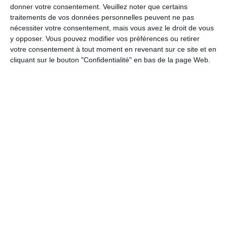
donner votre consentement.
Veuillez noter que certains
traitements de vos données personnelles peuvent ne pas
Babybel “protéiné”
: ~243 kcal, ~15 % de matières
nécessiter votre consentement, mais vous avez le droit de vous
grasses, ~26 g de protéines — un peu moins calorique,
y opposer. Vous pouvez modifier vos préférences ou retirer
un peu plus riche en protéines.
votre consentement à tout moment en revenant sur ce site et en
cliquant sur le bouton "Confidentialité" en bas de la page Web.
La Vache qui Rit
: ~228 kcal, ~17 % de matières
grasses, ~11,5 g de protéines.
Ficello (fromage en ficelles)
: ~304 kcal, ~22,5 % de
graisses, ~23 % de protéines — une bonne source de
calcium et protéines pour les enfants
.
“Escargolo” de P’tit Louis
: ~284 kcal, ~20 % de lipides,
~26 g de protéines — un format ludique et riche en
protéines, apprécié pour son goût et sa texture.
Comparés à des fromages traditionnels comme le gouda (~356
kcal, ~29 % de matières grasses), ces formats industriels sont