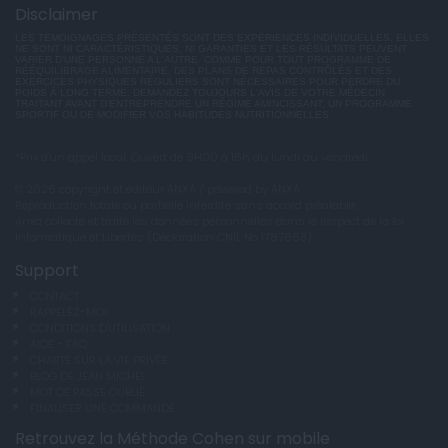
Disclaimer
LES TÉMOIGNAGES PRÉSENTÉS SONT DES EXPÉRIENCES INDIVIDUELLES. ELLES
NE SONT NI CARACTÉRISTIQUES, NI GARANTIES ET LES RÉSULTATS PEUVENT
VARIER D'UNE PERSONNE A L'AUTRE. COMME POUR TOUT PROGRAMME DE
RÉÉQUILIBRAGE ALIMENTAIRE, DES PLANS DE REPAS CONTRÔLÉS ET DES
EXERCICES PHYSIQUES RÉGULIERS SONT NÉCESSAIRES POUR PERDRE DU
POIDS À LONG TERME. DEMANDEZ TOUJOURS L'AVIS DE VOTRE MÉDECIN
TRAITANT AVANT D'ENTREPRENDRE UN RÉGIME AMINCISSANT, UN PROGRAMME
SPORTIF OU DE MODIFIER VOS HABITUDES NUTRITIONNELLES.
*Prix d'un appel local. Ouvert de 9H00 à 15h du lundi au vendredi.
© 2026 copyright et éditeur ANXA / powered by ANXA
Reproduction totale ou partielle interdite sans accord préalable.
Anxa collecte et traite les données personnelles dans le respect de la loi
Informatique et Libertés (Déclaration CNIL No 1787863).
Support
CONTACT
RAPPELEZ-MOI
CONDITIONS D'UTILISATION
AIDE - FAQ
CHARTE SUR LA VIE PRIVÉE
BLOG DE JEAN MICHEL
MOT DE PASSE OUBLIÉ
FINALISER UNE COMMANDE
Retrouvez la Méthode Cohen sur mobile