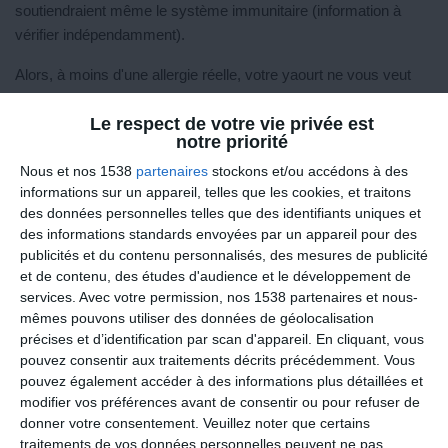
soutiendraient même le système immunitaire (information à
vérifier indépendamment).
Alors, à moins d'une allergie réelle, votre yaourt ne vous veut
pas de mal, bien au contraire.
Le respect de votre vie privée est
On n'est pas des veaux, mais on est des
notre priorité
humains !
Nous et nos 1538
partenaires
stockons et/ou accédons à des
informations sur un appareil, telles que les cookies, et traitons
Vous avez sûrement déjà entendu ce refrain : « L'homme est le
des données personnelles telles que des identifiants uniques et
seul animal qui boit du lait à l'âge adulte, on n'est pas des veaux
des informations standards envoyées par un appareil pour des
! ». C'est vrai, nous ne sommes pas des veaux, nous sommes
publicités et du contenu personnalisés, des mesures de publicité
et de contenu, des études d'audience et le développement de
des
humains omnivores
. Notre spécificité, c'est justement de
services.
Avec votre permission, nos 1538 partenaires et nous-
cuisiner et de transformer nos aliments pour en tirer le meilleur.
mêmes pouvons utiliser des données de géolocalisation
précises et d’identification par scan d'appareil. En cliquant, vous
Les produits laitiers représentent 70 à 75 % de nos apports en
pouvez consentir aux traitements décrits précédemment. Vous
calcium, le pilier de nos os et de nos dents. Ils nous offrent
pouvez également accéder à des informations plus détaillées et
aussi des protéines de qualité, de la vitamine B12 pour le sang,
modifier vos préférences avant de consentir ou pour refuser de
de la vitamine D pour fixer ce fameux calcium, et de la vitamine
donner votre consentement.
Veuillez noter que certains
B2 pour notre moteur énergétique.
traitements de vos données personnelles peuvent ne pas