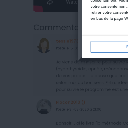
consentement.
Veuil
votre consentement,
retirer votre consen
en bas de la page W
Commentaires
tessie1973 (68)
Posté le 15-05-2026 à 19:24
Je viens de m'inscrire pour suivr
(hypothyroïdie, apnée, ménopause,
de vos propos. Je pense que j'irai
selon moi du bon sens. Enfin, l'id
pour suivre le programme est une 
Flocon2010 ()
Posté le 31-03-2026 à 21:06
Bonsoir. J'ai le livre "la méthode C