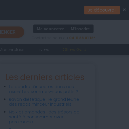
×
Je découvre !
Me connecter
M'inscrire
ENCER
Contactez-nous au
04 11 88 01 12*
Masterclass
Livres
Offres Gold
Les derniers articles
La poudre d'insectes dans nos
assiettes: sommes-nous prêts ?
Rayon diététique : le grand leurre
des repas minceur industriels
Noix et amandes : des trésors de
santé à consommer avec
parcimonie