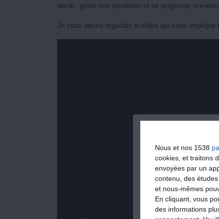
déclic, gérer ses émotions et se respecter soi-m
Je vous laisse regarder la vidéo qui vous explique 
Nous et nos 1538
pa
cookies, et traitons
envoyées par un appa
contenu, des études
et nous-mêmes pouvon
En cliquant, vous p
des informations plu