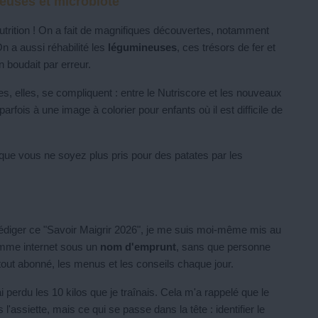
euses et microbiote
utrition ! On a fait de magnifiques découvertes, notamment
On a aussi réhabilité les
légumineuses
, ces trésors de fer et
on boudait par erreur.
tes, elles, se compliquent : entre le Nutriscore et les nouveaux
fois à une image à colorier pour enfants où il est difficile de
n que vous ne soyez plus pris pour des patates par les
r rédiger ce "Savoir Maigrir 2026", je me suis moi-même mis au
amme internet sous un
nom d'emprunt
, sans que personne
tout abonné, les menus et les conseils chaque jour.
i perdu les 10 kilos que je traînais. Cela m'a rappelé que le
l'assiette, mais ce qui se passe dans la tête : identifier le