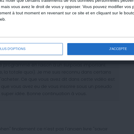
lez noter que certains traitements de vos données personnelles peuven
Des infos nutrition
 mais vous avez le droit de vous y opposer. Vous pouvez modifier vos 
Votre analyse minceur 
tement à tout moment en revenant sur ce site et en cliquant sur le bouto
eb.
C'est gratuit ! Téléchargez-la
PLUS D'OPTIONS
J'ACCEPTE
e le programme en raison d'un surpoids important
 la totale quoi). Je me suis reconnu dans certains
 l'acheter. Ce que vous avez dit dans cette vidéo est
ée que vous avez eu de vous inscrire sous un pseudo
super idée. Bonne continuation à vous.
ohen" finalement ce n'est pas l'ancien livre "savoir