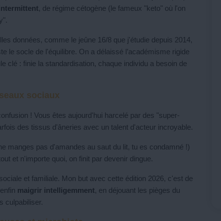
intermittent
, de régime cétogène (le fameux "keto" où l'on
y".
uvelles données, comme le jeûne 16/8 que j'étudie depuis 2014,
te le socle de l'équilibre. On a délaissé l’académisme rigide
 clé : finie la standardisation, chaque individu a besoin de
éseaux sociaux
nfusion ! Vous êtes aujourd'hui harcelé par des "super-
fois des tissus d'âneries avec un talent d'acteur incroyable.
 ne manges pas d'amandes au saut du lit, tu es condamné !)
t et n'importe quoi, on finit par devenir dingue.
ociale et familiale. Mon but avec cette édition 2026, c'est de
 enfin
maigrir intelligemment
, en déjouant les pièges du
 culpabiliser.