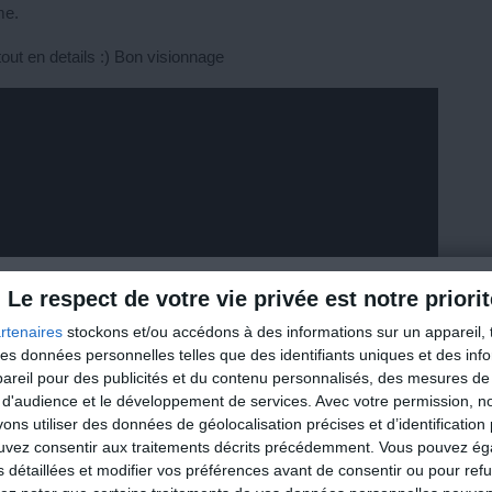
ême.
tout en details :) Bon visionnage
Le respect de votre vie privée est notre priorit
Profitez-en !
rtenaires
stockons et/ou accédons à des informations sur un appareil, t
 des données personnelles telles que des identifiants uniques et des in
Nouvelle applicat
reil pour des publicités et du contenu personnalisés, des mesures de p
 d'audience et le développement de services.
Avec votre permission, n
méthode Cohen :
s utiliser des données de géolocalisation précises et d’identification 
ouvez consentir aux traitements décrits précédemment. Vous pouvez é
Des recettes quotidien
s détaillées et modifier vos préférences avant de consentir ou pour ref
Des conseils minceur