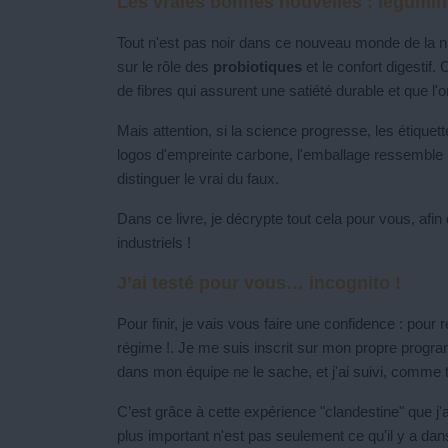
Les vraies bonnes nouvelles : légumin
Tout n'est pas noir dans ce nouveau monde de la n
sur le rôle des
probiotiques
et le confort digestif. 
de fibres qui assurent une satiété durable et que l'
Mais attention, si la science progresse, les étiquet
logos d'empreinte carbone, l'emballage ressemble par
distinguer le vrai du faux.
Dans ce livre, je décrypte tout cela pour vous, afi
industriels !
J’ai testé pour vous… incognito !
Pour finir, je vais vous faire une confidence : pou
régime !. Je me suis inscrit sur mon propre progr
dans mon équipe ne le sache, et j'ai suivi, comme 
C’est grâce à cette expérience "clandestine" que j'a
plus important n'est pas seulement ce qu'il y a dans 