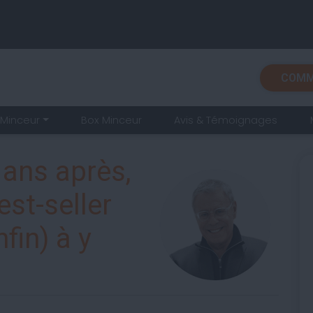
COMM
Minceur
Box Minceur
Avis & Témoignages
 ans après,
est-seller
fin) à y