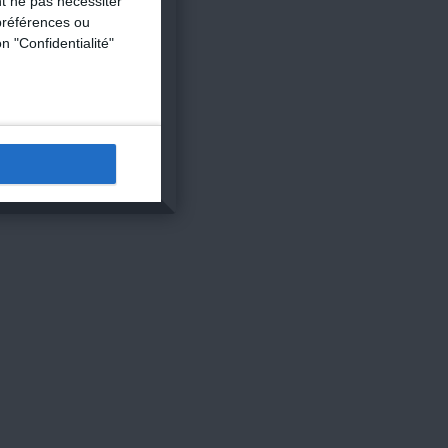
t ne pas nécessiter
préférences ou
personnalisée
n "Confidentialité"
 maintenant !