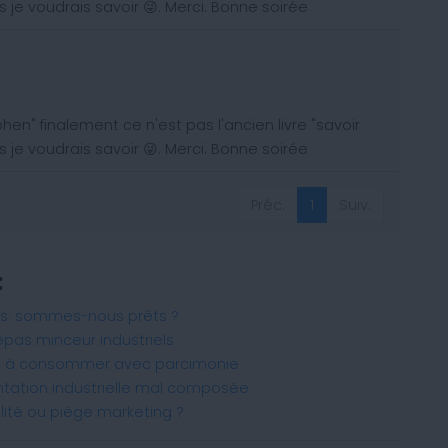
s je voudrais savoir 😜. Merci. Bonne soirée
ohen" finalement ce n'est pas l'ancien livre "savoir
s je voudrais savoir 😜. Merci. Bonne soirée
Préc.
1
Suiv.
(current)
:
es: sommes-nous prêts ?
epas minceur industriels
té à consommer avec parcimonie
ntation industrielle mal composée
ilité ou piège marketing ?