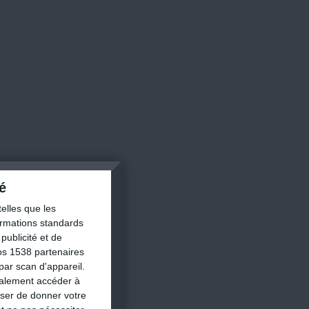
é
×
elles que les
formations standards
ion
ublicité et de
os 1538 partenaires
par scan d'appareil.
galement accéder à
nes
user de donner votre