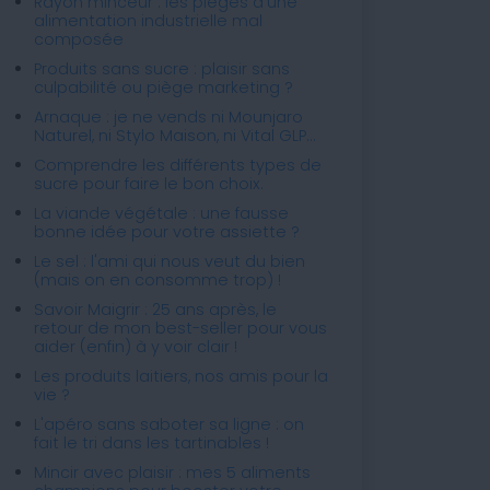
Rayon minceur : les pièges d'une
alimentation industrielle mal
composée
Produits sans sucre : plaisir sans
culpabilité ou piège marketing ?
Arnaque : je ne vends ni Mounjaro
Naturel, ni Stylo Maison, ni Vital GLP...
Comprendre les différents types de
sucre pour faire le bon choix.
La viande végétale : une fausse
bonne idée pour votre assiette ?
Le sel : l'ami qui nous veut du bien
(mais on en consomme trop) !
Savoir Maigrir : 25 ans après, le
retour de mon best-seller pour vous
aider (enfin) à y voir clair !
Les produits laitiers, nos amis pour la
vie ?
L'apéro sans saboter sa ligne : on
fait le tri dans les tartinables !
Mincir avec plaisir : mes 5 aliments