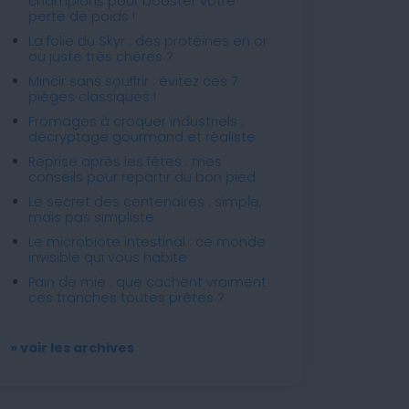
champions pour booster votre
perte de poids !
La folie du Skyr : des protéines en or
ou juste très chères ?
Mincir sans souffrir : évitez ces 7
pièges classiques !
Fromages à croquer industriels :
décryptage gourmand et réaliste
Reprise après les fêtes : mes
conseils pour repartir du bon pied
Le secret des centenaires : simple,
mais pas simpliste
Le microbiote intestinal : ce monde
invisible qui vous habite
Pain de mie : que cachent vraiment
ces tranches toutes prêtes ?
» voir les archives