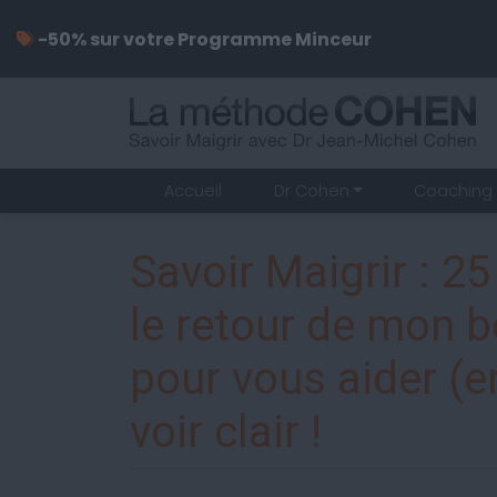
-50% sur votre Programme Minceur
Accueil
Dr Cohen
Coaching 
Savoir Maigrir : 25
le retour de mon b
pour vous aider (en
voir clair !