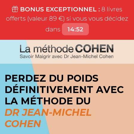
BONUS EXCEPTIONNEL :
8 livres
offerts (valeur 89 €) si vous vous décidez
dans
14:51
PERDEZ DU POIDS
DÉFINITIVEMENT AVEC
LA MÉTHODE DU
DR JEAN-MICHEL
COHEN