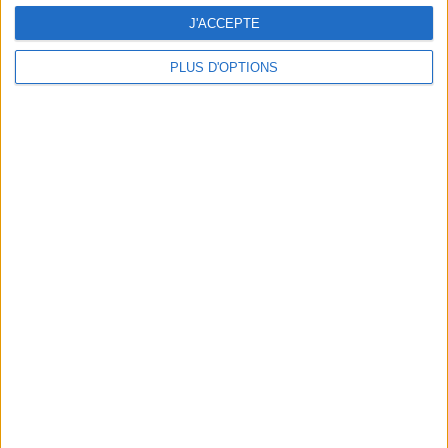
J'ACCEPTE
PLUS D'OPTIONS
DERNIÈRES VIDÉO
Peut-on remplacer la
viande par des
féculents ?
Consultation
diététique du
05/08/2026
Webinaires en direct
Bas du Corps en Feu
: 30 min Cardio +
Renfo Muscu |
GymWaouw 8H avec
Léa du 03/09/2025
Sport pour maigrir à la
maison
Le plan à 1600