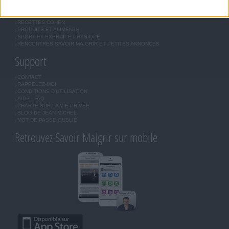
MORAL, MOTIVATION ET RÉGIME SAVOIR MAIGRIR
QUESTIONS SUR LE RÉGIME SAVOIR MAIGRIR
OUTILS DE COACHING COHEN
RECETTES COHEN
PRODUITS ET ALIMENTS
SPORT ET EXERCICE PHYSIQUE
RENCONTRES SAVOIR MAIGRIR ET PETITES ANNONCES
Support
CONTACT
RAPPELEZ-MOI
CONDITIONS D'UTILISATION
AIDE - FAQ
CHARTE SUR LA VIE PRIVÉE
BLOG DE JEAN MICHEL
MOT DE PASSE OUBLIÉ
Retrouvez Savoir Maigrir sur mobile