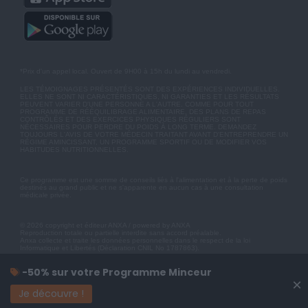
*Prix d'un appel local. Ouvert de 9H00 à 15h du lundi au vendredi.
LES TÉMOIGNAGES PRÉSENTÉS SONT DES EXPÉRIENCES INDIVIDUELLES.
ELLES NE SONT NI CARACTÉRISTIQUES, NI GARANTIES ET LES RÉSULTATS
PEUVENT VARIER D'UNE PERSONNE A L'AUTRE. COMME POUR TOUT
PROGRAMME DE RÉÉQUILIBRAGE ALIMENTAIRE, DES PLANS DE REPAS
CONTRÔLÉS ET DES EXERCICES PHYSIQUES RÉGULIERS SONT
NÉCESSAIRES POUR PERDRE DU POIDS À LONG TERME. DEMANDEZ
TOUJOURS L'AVIS DE VOTRE MÉDECIN TRAITANT AVANT D'ENTREPRENDRE UN
RÉGIME AMINCISSANT, UN PROGRAMME SPORTIF OU DE MODIFIER VOS
HABITUDES NUTRITIONNELLES.
Ce programme est une somme de conseils liés à l'alimentation et à la perte de poids
destinés au grand public et ne s'apparente en aucun cas à une consultation
médicale privée.
© 2026 copyright et éditeur ANXA / powered by ANXA
Reproduction totale ou partielle interdite sans accord préalable.
Anxa collecte et traite les données personnelles dans le respect de la loi
Informatique et Libertés (Déclaration CNIL No 1787863).
-50% sur votre Programme Minceur
×
Je découvre !