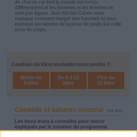
de chacun car tout le monde est conçu
différemment et les hommes et les femmes ne
sont pas égaux. Jean-Michel Cohen vous
explique comment maigrir des hanches et vous
explique les raisons de la prise de poids sur cette
zone du corps.
Combien de kilos souhaitez-vous perdre ?
Moins de
De 5 à 10
Plus de
5 kilos
kilos
10 kilos
Conseils et astuces minceur
Voir tout
Les bons trucs à connaître pour mincir
expliqués par le créateur du programme
Savoir Maigrir.