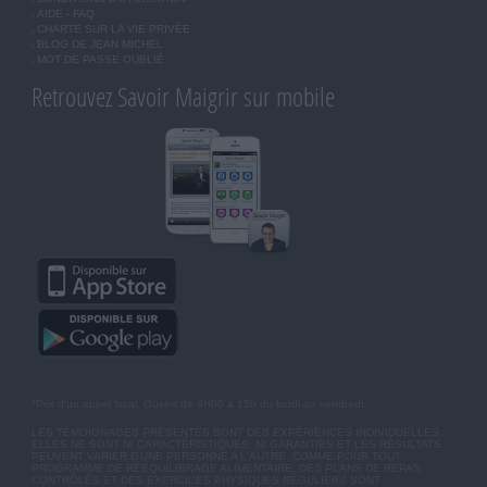
AIDE - FAQ
CHARTE SUR LA VIE PRIVÉE
BLOG DE JEAN MICHEL
MOT DE PASSE OUBLIÉ
Retrouvez Savoir Maigrir sur mobile
*Prix d'un appel local. Ouvert de 9H00 à 15h du lundi au vendredi.
LES TÉMOIGNAGES PRÉSENTÉS SONT DES EXPÉRIENCES INDIVIDUELLES.
ELLES NE SONT NI CARACTÉRISTIQUES, NI GARANTIES ET LES RÉSULTATS
PEUVENT VARIER D'UNE PERSONNE A L'AUTRE. COMME POUR TOUT
PROGRAMME DE RÉÉQUILIBRAGE ALIMENTAIRE, DES PLANS DE REPAS
CONTRÔLÉS ET DES EXERCICES PHYSIQUES RÉGULIERS SONT