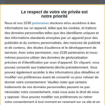
Combien de kilos souhaitez-vous perdre ?
Le respect de votre vie privée est
notre priorité
Moins de
De 5 à 10
Plus de
5 kilos
kilos
10 kilos
Nous et nos 1538
partenaires
stockons et/ou accédons à des
informations sur un appareil, telles que les cookies, et traitons
des données personnelles telles que des identifiants uniques et
des informations standards envoyées par un appareil pour des
Conseils et astuces minceur
Voir tout
publicités et du contenu personnalisés, des mesures de publicité
et de contenu, des études d'audience et le développement de
Les bons trucs à connaître pour mincir
services.
Avec votre permission, nos 1538 partenaires et nous-
expliqués par le créateur du programme
mêmes pouvons utiliser des données de géolocalisation
Savoir Maigrir.
précises et d’identification par scan d'appareil. En cliquant, vous
pouvez consentir aux traitements décrits précédemment. Vous
pouvez également accéder à des informations plus détaillées et
modifier vos préférences avant de consentir ou pour refuser de
donner votre consentement.
Veuillez noter que certains
traitements de vos données personnelles peuvent ne pas
nécessiter votre consentement, mais vous avez le droit de vous
y opposer. Vous pouvez modifier vos préférences ou retirer
votre consentement à tout moment en revenant sur ce site et en