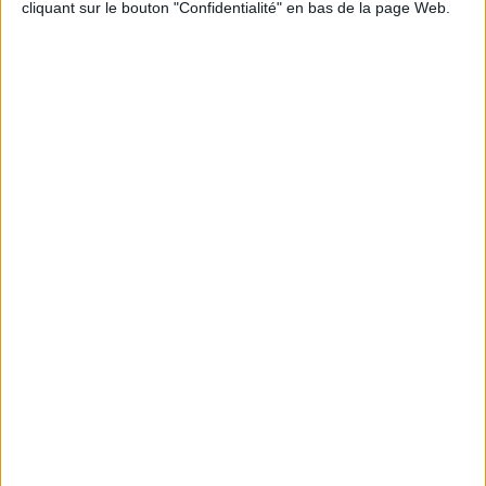
cliquant sur le bouton "Confidentialité" en bas de la page Web.
La règle N°1 pour maigrir : le déficit calorique
Perdre 10 kg : ma méthode est imparable