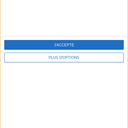
kg
Je pèse
kg
Je voudrais
peser
ans
J'ai
J'ACCEPTE
PLUS D'OPTIONS
DERNIÈRES VIDÉO
Peut-on remplacer la
viande par des
féculents ?
Consultation