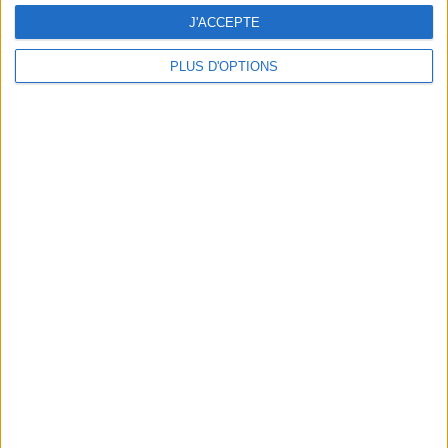
J'ACCEPTE
PLUS D'OPTIONS
DERNIÈRES VIDÉO
Peut-on remplacer la
viande par des
féculents ?
Consultation
diététique du
05/08/2026
Webinaires en direct
Bas du Corps en Feu
: 30 min Cardio +
Renfo Muscu |
GymWaouw 8H avec
Léa du 03/09/2025
Sport pour maigrir à la
maison
Le plan à 1600
calories est-il trop