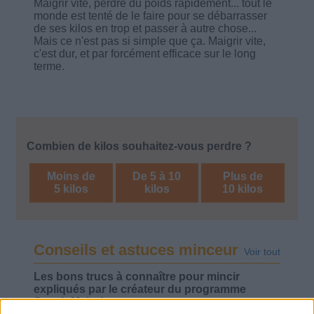
Maigrir vite, perdre du poids rapidement... tout le
monde est tenté de le faire pour se débarrasser
de ses kilos en trop et passer à autre chose...
Mais ce n'est pas si simple que ça. Maigrir vite,
c'est dur, et par forcément efficace sur le long
terme.
Combien de kilos souhaitez-vous perdre ?
Moins de
De 5 à 10
Plus de
5 kilos
kilos
10 kilos
Conseils et astuces minceur
Voir tout
Les bons trucs à connaître pour mincir
expliqués par le créateur du programme
Savoir Maigrir.