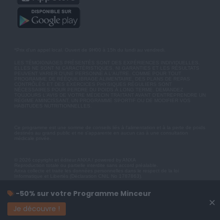
*Prix d'un appel local. Ouvert de 9H00 à 15h du lundi au vendredi.
LES TÉMOIGNAGES PRÉSENTÉS SONT DES EXPÉRIENCES INDIVIDUELLES.
ELLES NE SONT NI CARACTÉRISTIQUES, NI GARANTIES ET LES RÉSULTATS
PEUVENT VARIER D'UNE PERSONNE A L'AUTRE. COMME POUR TOUT
PROGRAMME DE RÉÉQUILIBRAGE ALIMENTAIRE, DES PLANS DE REPAS
CONTRÔLÉS ET DES EXERCICES PHYSIQUES RÉGULIERS SONT
NÉCESSAIRES POUR PERDRE DU POIDS À LONG TERME. DEMANDEZ
TOUJOURS L'AVIS DE VOTRE MÉDECIN TRAITANT AVANT D'ENTREPRENDRE UN
RÉGIME AMINCISSANT, UN PROGRAMME SPORTIF OU DE MODIFIER VOS
HABITUDES NUTRITIONNELLES.
Ce programme est une somme de conseils liés à l'alimentation et à la perte de poids
destinés au grand public et ne s'apparente en aucun cas à une consultation
médicale privée.
© 2026 copyright et éditeur ANXA / powered by ANXA
Reproduction totale ou partielle interdite sans accord préalable.
Anxa collecte et traite les données personnelles dans le respect de la loi
Informatique et Libertés (Déclaration CNIL No 1787863).
-50% sur votre Programme Minceur
×
Je découvre !