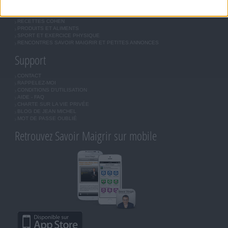
QUESTIONS SUR LE RÉGIME SAVOIR MAIGRIR
OUTILS DE COACHING COHEN
RECETTES COHEN
PRODUITS ET ALIMENTS
SPORT ET EXERCICE PHYSIQUE
RENCONTRES SAVOIR MAIGRIR ET PETITES ANNONCES
Support
CONTACT
RAPPELEZ-MOI
CONDITIONS D'UTILISATION
AIDE - FAQ
CHARTE SUR LA VIE PRIVÉE
BLOG DE JEAN MICHEL
MOT DE PASSE OUBLIÉ
Retrouvez Savoir Maigrir sur mobile