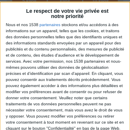
5 kilos
kilos
10 kilos
Le respect de votre vie privée est
notre priorité
Nous et nos 1538
partenaires
stockons et/ou accédons à des
Conseils et astuces minceur
Voir tout
informations sur un appareil, telles que les cookies, et traitons
des données personnelles telles que des identifiants uniques et
Les bons trucs à connaître pour mincir
expliqués par le créateur du programme
des informations standards envoyées par un appareil pour des
Savoir Maigrir.
publicités et du contenu personnalisés, des mesures de publicité
et de contenu, des études d'audience et le développement de
services.
Avec votre permission, nos 1538 partenaires et nous-
mêmes pouvons utiliser des données de géolocalisation
précises et d’identification par scan d'appareil. En cliquant, vous
pouvez consentir aux traitements décrits précédemment. Vous
pouvez également accéder à des informations plus détaillées et
modifier vos préférences avant de consentir ou pour refuser de
donner votre consentement.
Veuillez noter que certains
traitements de vos données personnelles peuvent ne pas
nécessiter votre consentement, mais vous avez le droit de vous
La règle N°1 pour maigrir : le déficit calorique
y opposer. Vous pouvez modifier vos préférences ou retirer
votre consentement à tout moment en revenant sur ce site et en
cliquant sur le bouton "Confidentialité" en bas de la page Web.