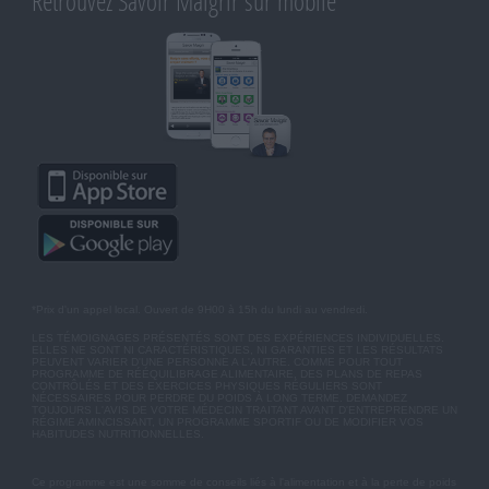
Retrouvez Savoir Maigrir sur mobile
*Prix d'un appel local. Ouvert de 9H00 à 15h du lundi au vendredi.
LES TÉMOIGNAGES PRÉSENTÉS SONT DES EXPÉRIENCES INDIVIDUELLES.
ELLES NE SONT NI CARACTÉRISTIQUES, NI GARANTIES ET LES RÉSULTATS
PEUVENT VARIER D'UNE PERSONNE A L'AUTRE. COMME POUR TOUT
PROGRAMME DE RÉÉQUILIBRAGE ALIMENTAIRE, DES PLANS DE REPAS
CONTRÔLÉS ET DES EXERCICES PHYSIQUES RÉGULIERS SONT
NÉCESSAIRES POUR PERDRE DU POIDS À LONG TERME. DEMANDEZ
TOUJOURS L'AVIS DE VOTRE MÉDECIN TRAITANT AVANT D'ENTREPRENDRE UN
RÉGIME AMINCISSANT, UN PROGRAMME SPORTIF OU DE MODIFIER VOS
HABITUDES NUTRITIONNELLES.
Ce programme est une somme de conseils liés à l'alimentation et à la perte de poids