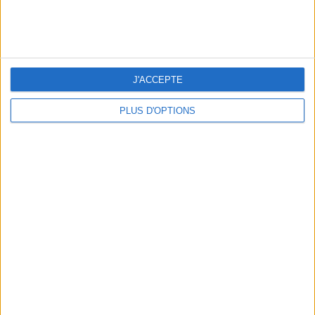
ans
J'ai
J'ACCEPTE
PLUS D'OPTIONS
DERNIÈRES VIDÉO
Peut-on remplacer la
viande par des
féculents ?
Consultation
diététique du
05/08/2026
Webinaires en direct