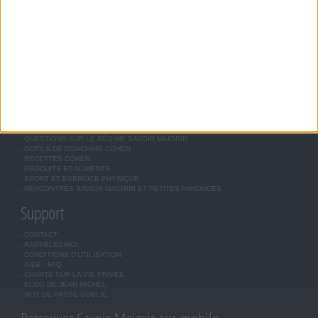
RÉGIME SAVOIR MAIGRIR
RÉGIME UNIVERSEL
MÉTHODE COHEN
ASTUCES JM COHEN
COMMUNAUTÉ
BOUTIQUE
LES LETTRES D'INFORMATION
INSCRIPTION
Forum Savoir Maigrir
JE COMMENCE MON RÉGIME COHEN
MORAL, MOTIVATION ET RÉGIME SAVOIR MAIGRIR
QUESTIONS SUR LE RÉGIME SAVOIR MAIGRIR
OUTILS DE COACHING COHEN
RECETTES COHEN
PRODUITS ET ALIMENTS
SPORT ET EXERCICE PHYSIQUE
RENCONTRES SAVOIR MAIGRIR ET PETITES ANNONCES
Support
CONTACT
RAPPELEZ-MOI
CONDITIONS D'UTILISATION
AIDE - FAQ
CHARTE SUR LA VIE PRIVÉE
BLOG DE JEAN MICHEL
MOT DE PASSE OUBLIÉ