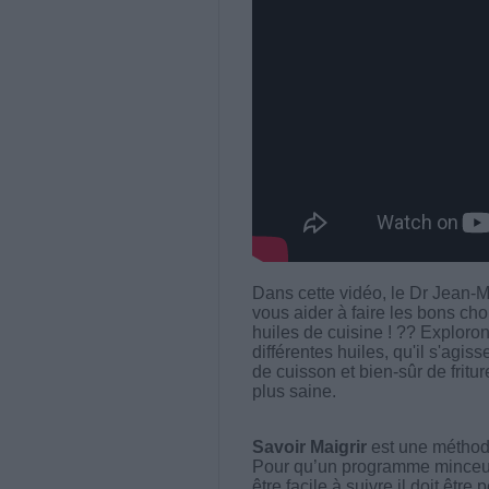
Dans cette vidéo, le Dr Jean-M
vous aider à faire les bons ch
huiles de cuisine ! ?? Exploro
différentes huiles, qu'il s'agi
de cuisson et bien-sûr de fritu
plus saine.
Savoir Maigrir
est une méthode
Pour qu’un programme minceur soi
être facile à suivre il doit être