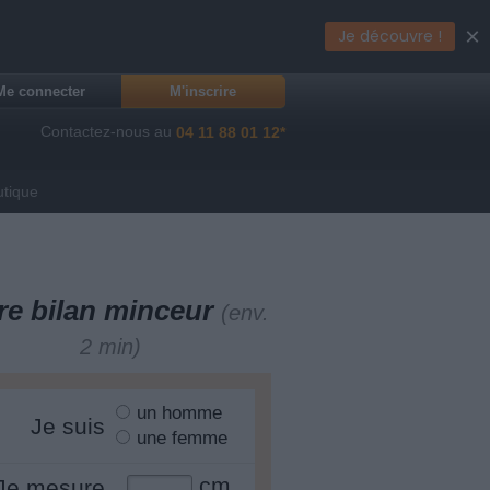
×
Je découvre !
Me connecter
M'inscrire
Contactez-nous au
04 11 88 01 12*
utique
re bilan minceur
(env.
2 min)
un homme
Je suis
une femme
cm
Je mesure