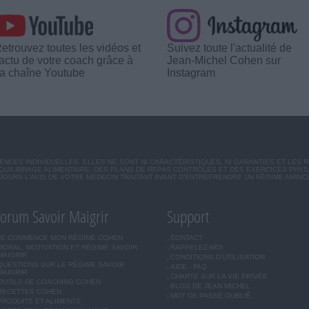
etrouvez toutes les vidéos et
Suivez toute l'actualité de
'actu de votre coach grâce à
Jean-Michel Cohen sur
a chaîne Youtube
Instagram
CES INDIVIDUELLES. ELLES NE SONT NI CARACTÉRISTIQUES, NI GARANTIES ET LES 
UILIBRAGE ALIMENTAIRE, DES PLANS DE REPAS CONTRÔLÉS ET DES EXERCICES PHY
OURS L'AVIS DE VOTRE MÉDECIN TRAITANT AVANT D'ENTREPRENDRE UN RÉGIME AMINC
orum Savoir Maigrir
Support
JE COMMENCE MON RÉGIME COHEN
CONTACT
MORAL, MOTIVATION ET RÉGIME SAVOIR
RAPPELEZ-MOI
MAIGRIR
CONDITIONS D'UTILISATION
QUESTIONS SUR LE RÉGIME SAVOIR
AIDE - FAQ
MAIGRIR
CHARTE SUR LA VIE PRIVÉE
OUTILS DE COACHING COHEN
BLOG DE JEAN MICHEL
RECETTES COHEN
MOT DE PASSE OUBLIÉ
PRODUITS ET ALIMENTS