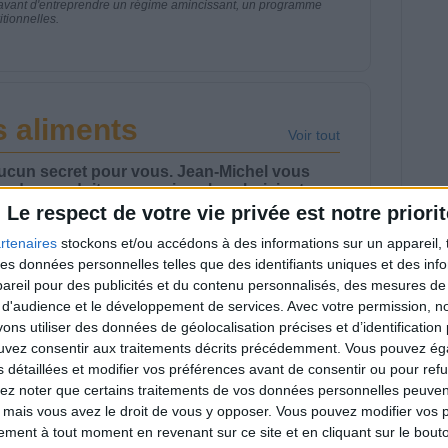
nt avant d'entreprendre un régime amincissant, un programme
itionnelles.
 aliments
Voir tout
aucun secret pour vous. Jean-Michel vous
es des produits, pour mieux les choisir et
Le respect de votre vie privée est notre priorit
rtenaires
stockons et/ou accédons à des informations sur un appareil, t
 des données personnelles telles que des identifiants uniques et des in
reil pour des publicités et du contenu personnalisés, des mesures de p
 d'audience et le développement de services.
Avec votre permission, n
s utiliser des données de géolocalisation précises et d’identification 
 folie du Tatsty
Savane, LU, Pepito,
ouvez consentir aux traitements décrits précédemment. Vous pouvez é
ousty
Harrys... Que valent
s détaillées et modifier vos préférences avant de consentir ou pour ref
vraiment ces gâteaux
?
lez noter que certains traitements de vos données personnelles peuven
 mais vous avez le droit de vous y opposer. Vous pouvez modifier vos 
tement à tout moment en revenant sur ce site et en cliquant sur le bouto