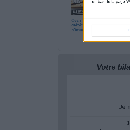
en bas de la page W
Ces marques
7 
diététiques : c'est
ut
n'importe quoi !
?
Votre bi
Je 
J