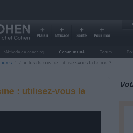
Méthode de coaching
Communauté
Forum
Bo
iments
7 huiles de cuisine : utilisez-vous la bonne ?
Vot
ine : utilisez-vous la