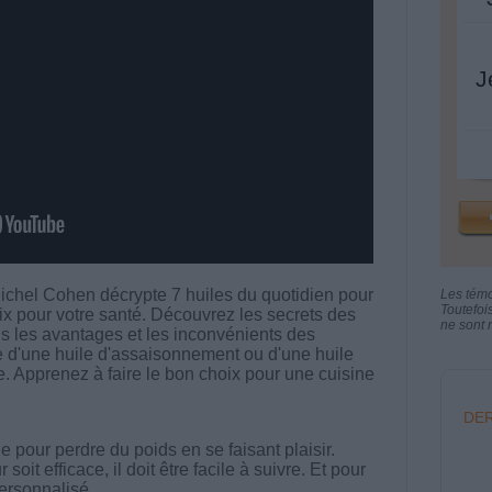
J
ichel Cohen décrypte 7 huiles du quotidien pour
Les tém
Toutefoi
oix pour votre santé. Découvrez les secrets des
ne sont n
ns les avantages et les inconvénients des
sse d'une huile d'assaisonnement ou d'une huile
re. Apprenez à faire le bon choix pour une cuisine
DER
 pour perdre du poids en se faisant plaisir.
t efficace, il doit être facile à suivre. Et pour
 personnalisé.