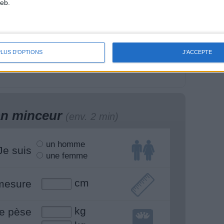
eb.
huiles de cuisine :
Le Skyr : la mode des
ilisez-vous la bonne
protéines trop chères
PLUS D'OPTIONS
J'ACCEPTE
lan minceur
(env. 2 min)
un homme
Je suis
une femme
cm
mesure
kg
e pèse