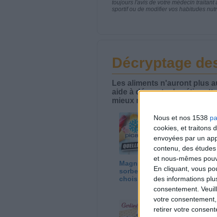
toujours l'avis de votre médecin traita
sportif ou de modifier vos habitudes nutr
Décryptage des
Les aliments n'auront plus 
aide à décrypter les étiquett
mieux manger.
Nous et nos 1538
pa
cookies, et traitons
envoyées par un appa
contenu, des études
et nous-mêmes pouvon
Magnum, cornet,
La
En cliquant, vous p
sorbet ? Quelle glace
Cr
des informations plu
choisir ?
consentement.
Veuil
votre consentement,
retirer votre consen