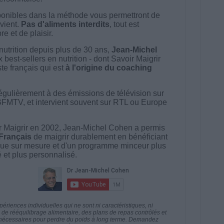
onibles dans la méthode vous permettront de
vient.
Pas d'aliments interdits
, tout est
e et de plaisir.
nutrition depuis plus de 30 ans,
Jean-Michel
best-sellers en nutrition - dont Savoir Maigrir
ste français qui est
à l'origine du coaching
égulièrement à des émissions de télévision sur
BFMTV, et intervient souvent sur RTL ou Europe
 Maigrir en 2002, Jean-Michel Cohen a permis
 Français
de maigrir durablement en bénéficiant
ue sur mesure et d'un programme minceur plus
té et plus personnalisé.
riences individuelles qui ne sont ni caractéristiques, ni
e rééquilibrage alimentaire, des plans de repas contrôlés et
 nécessaires pour perdre du poids à long terme. Demandez