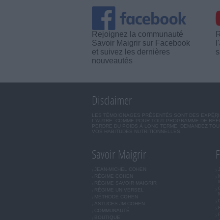
Rejoignez la communauté
R
Savoir Maigrir sur Facebook
l
et suivez les dernières
s
nouveautés
Disclaimer
LES TÉMOIGNAGES PRÉSENTÉS SONT DES EXPÉRIEN
L'AUTRE. COMME POUR TOUT PROGRAMME DE RÉÉQ
PERDRE DU POIDS À LONG TERME. DEMANDEZ TOUJ
VOS HABITUDES NUTRITIONNELLES.
Savoir Maigrir
F
JEAN-MICHEL COHEN
RÉGIME COHEN
RÉGIME SAVOIR MAIGRIR
RÉGIME UNIVERSEL
MÉTHODE COHEN
ASTUCES JM COHEN
COMMUNAUTÉ
BOUTIQUE