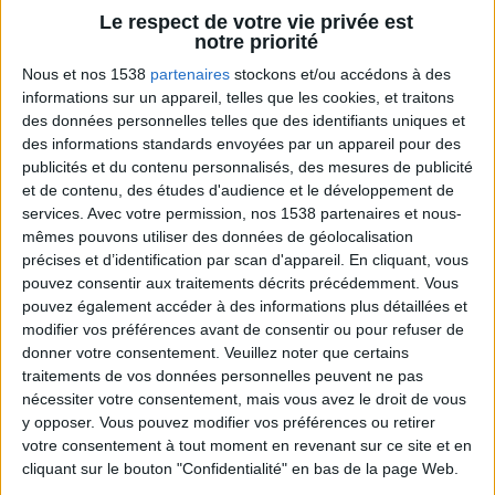
Le respect de votre vie privée est
Les aliments n'auront plus aucun secret pour
notre priorité
vous. Jean-Michel vous aide à décrypter les
Nous et nos 1538
partenaires
stockons et/ou accédons à des
étiquettes des produits, pour mieux les choisir
et mieux manger.
informations sur un appareil, telles que les cookies, et traitons
des données personnelles telles que des identifiants uniques et
des informations standards envoyées par un appareil pour des
publicités et du contenu personnalisés, des mesures de publicité
et de contenu, des études d'audience et le développement de
services.
Avec votre permission, nos 1538 partenaires et nous-
mêmes pouvons utiliser des données de géolocalisation
précises et d’identification par scan d'appareil. En cliquant, vous
pouvez consentir aux traitements décrits précédemment. Vous
pouvez également accéder à des informations plus détaillées et
modifier vos préférences avant de consentir ou pour refuser de
La charcuterie, est-ce vraiment raisonnable ?
donner votre consentement.
Veuillez noter que certains
traitements de vos données personnelles peuvent ne pas
nécessiter votre consentement, mais vous avez le droit de vous
y opposer. Vous pouvez modifier vos préférences ou retirer
votre consentement à tout moment en revenant sur ce site et en
cliquant sur le bouton "Confidentialité" en bas de la page Web.