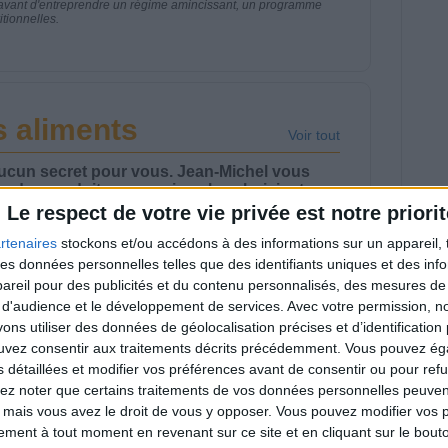
nt avant d'entreprendre un régime amincissant, un programme
itionnelles.
 aliments
Voir tout
aucun secret pour vous. Jean-Michel vous
es des produits, pour mieux les choisir et
Le respect de votre vie privée est notre priorit
rtenaires
stockons et/ou accédons à des informations sur un appareil, t
 des données personnelles telles que des identifiants uniques et des in
reil pour des publicités et du contenu personnalisés, des mesures de p
 d'audience et le développement de services.
Avec votre permission, n
s utiliser des données de géolocalisation précises et d’identification 
 folie du Tatsty
Savane, LU, Pepito,
ouvez consentir aux traitements décrits précédemment. Vous pouvez é
ousty
Harrys... Que valent
s détaillées et modifier vos préférences avant de consentir ou pour ref
vraiment ces gâteaux
?
lez noter que certains traitements de vos données personnelles peuven
 mais vous avez le droit de vous y opposer. Vous pouvez modifier vos 
tement à tout moment en revenant sur ce site et en cliquant sur le bouto