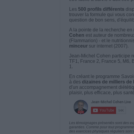
Les
500 profils différents
disp
trouver la formule qui vous con
question de bon sens, d'équilibr
A la pointe de la recherche en 
Cohen
est auteur de nombreux 
(Flammarion) - et le nutritionni
minceur
sur internet (2007).
Jean-Michel Cohen participe r
TF1, France 2, France 5, M6, 
1.
En créant le programme Savoir
à des
dizaines de milliers de
d'un accompagnement diététiq
plaisir, plus efficace, plus san
Les témoignages présentés sont des expé
garanties. Comme pour tout programme d
des exercices physiques réguliers sont