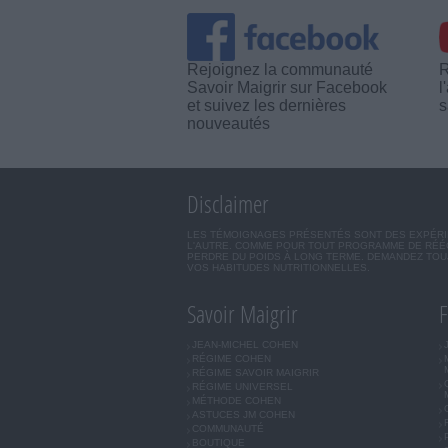
Rejoignez la communauté
R
Savoir Maigrir sur Facebook
l
et suivez les dernières
s
nouveautés
Disclaimer
LES TÉMOIGNAGES PRÉSENTÉS SONT DES EXPÉRIEN
L'AUTRE. COMME POUR TOUT PROGRAMME DE RÉÉQ
PERDRE DU POIDS À LONG TERME. DEMANDEZ TOUJ
VOS HABITUDES NUTRITIONNELLES.
Savoir Maigrir
F
JEAN-MICHEL COHEN
RÉGIME COHEN
RÉGIME SAVOIR MAIGRIR
RÉGIME UNIVERSEL
MÉTHODE COHEN
ASTUCES JM COHEN
COMMUNAUTÉ
BOUTIQUE