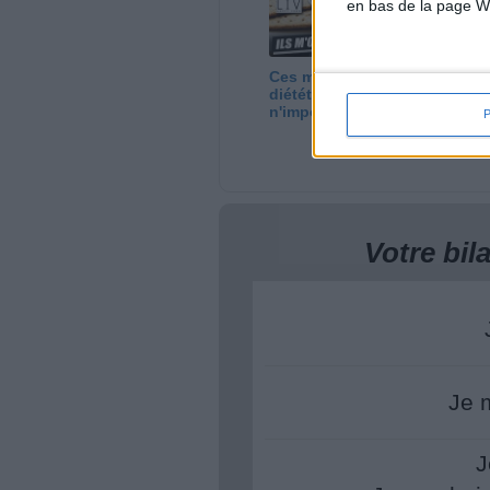
en bas de la page W
Ces marques
7 
diététiques : c'est
ut
n'importe quoi !
?
Votre bi
Je 
J