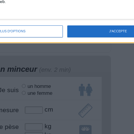
eb.
huiles de cuisine :
Le Skyr : la mode des
ilisez-vous la bonne
protéines trop chères
PLUS D'OPTIONS
J'ACCEPTE
lan minceur
(env. 2 min)
un homme
Je suis
une femme
cm
mesure
kg
e pèse