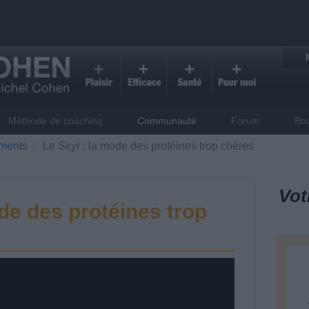
Méthode de coaching
Communauté
Forum
Bo
iments
Le Skyr : la mode des protéines trop chères
Vot
de des protéines trop