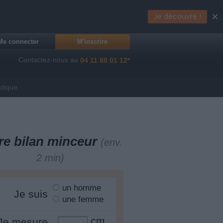
×
Je découvre !
Me connecter
M'inscrire
Contactez-nous au
04 11 88 01 12*
utique
re bilan minceur
(env.
2 min)
un homme
Je suis
une femme
cm
Je mesure