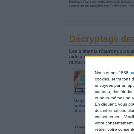
toujours l'avis de votre médecin traita
sportif ou de modifier vos habitudes nutr
Décryptage des
Les aliments n'auront plus 
aide à décrypter les étiquett
mieux manger.
Nous et nos 1538
pa
cookies, et traitons
envoyées par un appa
contenu, des études
et nous-mêmes pouvon
Magnum, cornet,
La
En cliquant, vous p
sorbet ? Quelle glace
Cr
des informations plu
choisir ?
consentement.
Veuil
votre consentement,
retirer votre consen