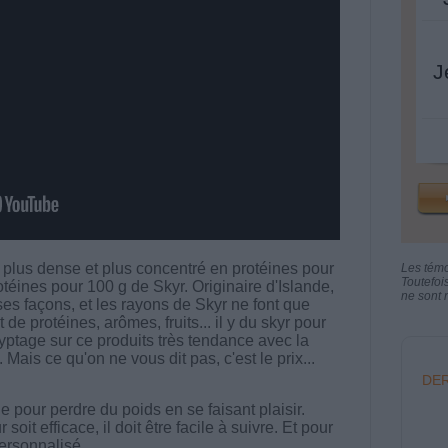
J
 plus dense et plus concentré en protéines pour
Les tém
Toutefoi
téines pour 100 g de Skyr. Originaire d'Islande,
ne sont n
es façons, et les rayons de Skyr ne font que
 de protéines, arômes, fruits... il y du skyr pour
yptage sur ce produits très tendance avec la
Mais ce qu'on ne vous dit pas, c'est le prix...
DER
 pour perdre du poids en se faisant plaisir.
t efficace, il doit être facile à suivre. Et pour
 personnalisé.