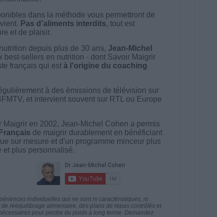
onibles dans la méthode vous permettront de
vient.
Pas d'aliments interdits
, tout est
e et de plaisir.
nutrition depuis plus de 30 ans,
Jean-Michel
best-sellers en nutrition - dont Savoir Maigrir
ste français qui est
à l'origine du coaching
égulièrement à des émissions de télévision sur
BFMTV, et intervient souvent sur RTL ou Europe
 Maigrir en 2002, Jean-Michel Cohen a permis
 Français
de maigrir durablement en bénéficiant
ue sur mesure et d'un programme minceur plus
té et plus personnalisé.
riences individuelles qui ne sont ni caractéristiques, ni
e rééquilibrage alimentaire, des plans de repas contrôlés et
 nécessaires pour perdre du poids à long terme. Demandez