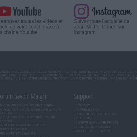
etrouvez toutes les vidéos et
Suivez toute l'actualité de
'actu de votre coach grâce à
Jean-Michel Cohen sur
a chaîne Youtube
Instagram
CES INDIVIDUELLES. ELLES NE SONT NI CARACTÉRISTIQUES, NI GARANTIES ET LES 
UILIBRAGE ALIMENTAIRE, DES PLANS DE REPAS CONTRÔLÉS ET DES EXERCICES PHY
OURS L'AVIS DE VOTRE MÉDECIN TRAITANT AVANT D'ENTREPRENDRE UN RÉGIME AMINC
orum Savoir Maigrir
Support
JE COMMENCE MON RÉGIME COHEN
CONTACT
MORAL, MOTIVATION ET RÉGIME SAVOIR
RAPPELEZ-MOI
MAIGRIR
CONDITIONS D'UTILISATION
QUESTIONS SUR LE RÉGIME SAVOIR
AIDE - FAQ
MAIGRIR
CHARTE SUR LA VIE PRIVÉE
OUTILS DE COACHING COHEN
BLOG DE JEAN MICHEL
RECETTES COHEN
MOT DE PASSE OUBLIÉ
PRODUITS ET ALIMENTS