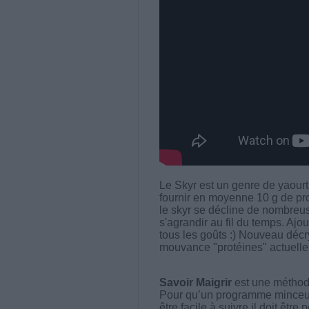
Le Skyr est un genre de yaourt
fournir en moyenne 10 g de pro
le skyr se décline de nombreus
s'agrandir au fil du temps. Ajout
tous les goûts :) Nouveau décr
mouvance "protéines" actuelle. 
Savoir Maigrir
est une méthode
Pour qu’un programme minceur soi
être facile à suivre il doit être