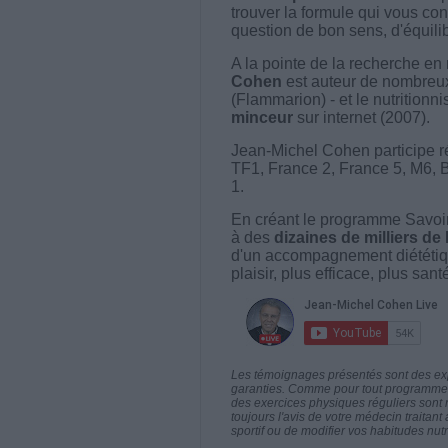
trouver la formule qui vous con
question de bon sens, d'équilibr
A la pointe de la recherche en 
Cohen
est auteur de nombreux 
(Flammarion) - et le nutritionni
minceur
sur internet (2007).
Jean-Michel Cohen participe r
TF1, France 2, France 5, M6, 
1.
En créant le programme Savoir
à des
dizaines de milliers de
d'un accompagnement diététiq
plaisir, plus efficace, plus san
Les témoignages présentés sont des expé
garanties. Comme pour tout programme d
des exercices physiques réguliers sont
toujours l'avis de votre médecin traita
sportif ou de modifier vos habitudes nutr