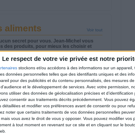
 aliments
Voir tout
aucun secret pour vous. Jean-Michel vous
es des produits, pour mieux les choisir et
Le respect de votre vie privée est notre priorit
rtenaires
stockons et/ou accédons à des informations sur un appareil, t
 des données personnelles telles que des identifiants uniques et des in
reil pour des publicités et du contenu personnalisés, des mesures de p
 d'audience et le développement de services.
Avec votre permission, n
gnum, cornet,
La folie du Tatsty
s utiliser des données de géolocalisation précises et d’identification 
rbet ? Quelle glace
Crousty
ouvez consentir aux traitements décrits précédemment. Vous pouvez é
oisir ?
s détaillées et modifier vos préférences avant de consentir ou pour ref
lez noter que certains traitements de vos données personnelles peuven
 mais vous avez le droit de vous y opposer. Vous pouvez modifier vos 
tement à tout moment en revenant sur ce site et en cliquant sur le bouto
eb.