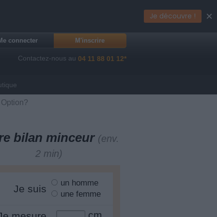
×
Je découvre !
Me connecter
M'inscrire
Contactez-nous au
04 11 88 01 12*
utique
 Option?
re bilan minceur
(env.
2 min)
un homme
Je suis
une femme
cm
Je mesure