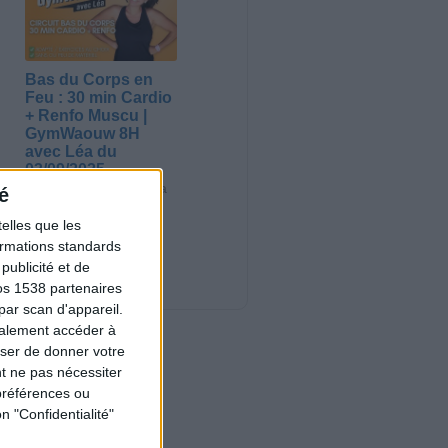
Bas du Corps en
Feu : 30 min Cardio
+ Renfo Muscu |
GymWaouw 8H
avec Léa du
03/09/2025
Sport pour maigrir à la
é
maison
elles que les
formations standards
Nouveautés
ublicité et de
os 1538 partenaires
par scan d'appareil.
galement accéder à
user de donner votre
t ne pas nécessiter
préférences ou
n "Confidentialité"