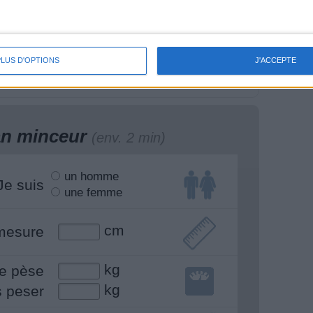
s marques
7 huiles de cuisine :
ététiques : c'est
utilisez-vous la bonne
importe quoi !
?
PLUS D'OPTIONS
J'ACCEPTE
lan minceur
(env. 2 min)
un homme
Je suis
une femme
cm
mesure
kg
e pèse
kg
s peser