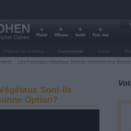
Méthode de coaching
Communauté
Forum
Bo
iments
Les Fromages Végétaux Sont-ils Vraiment Une Bonne
Vot
égétaux Sont-ils
Bonne Option?