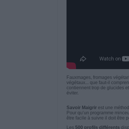
Fauxmages, fromages végétari
végétaux... que faut-il compr
contiennent trop de glucides e
éviter.
Savoir Maigrir
est une méthode
Pour qu’un programme minceur soi
être facile à suivre il doit être
Les
500 profils différents
disp