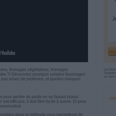
J
ens, fromages végétaliens, fromages
Les tém
Toutefoi
endre ?! Découvrez pourquoi certains fauxmages
ne sont n
t pas assez de protéines, et quelles marques
 pour perdre du poids en se faisant plaisir.
DER
t efficace, il doit être facile à suivre. Et pour
 personnalisé.
onibles dans la méthode vous permettront de