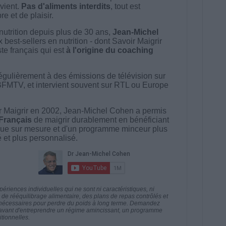
vient.
Pas d'aliments interdits
, tout est
e et de plaisir.
nutrition depuis plus de 30 ans,
Jean-Michel
best-sellers en nutrition - dont Savoir Maigrir
ste français qui est
à l'origine du coaching
égulièrement à des émissions de télévision sur
BFMTV, et intervient souvent sur RTL ou Europe
 Maigrir en 2002, Jean-Michel Cohen a permis
 Français
de maigrir durablement en bénéficiant
ue sur mesure et d'un programme minceur plus
té et plus personnalisé.
riences individuelles qui ne sont ni caractéristiques, ni
e rééquilibrage alimentaire, des plans de repas contrôlés et
 nécessaires pour perdre du poids à long terme. Demandez
nt avant d'entreprendre un régime amincissant, un programme
itionnelles.