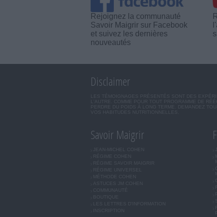
Rejoignez la communauté
R
Savoir Maigrir sur Facebook
l
et suivez les dernières
s
nouveautés
Disclaimer
LES TÉMOIGNAGES PRÉSENTÉS SONT DES EXPÉRIEN
L'AUTRE. COMME POUR TOUT PROGRAMME DE RÉÉQ
PERDRE DU POIDS À LONG TERME. DEMANDEZ TOUJ
VOS HABITUDES NUTRITIONNELLES.
Savoir Maigrir
F
JEAN-MICHEL COHEN
RÉGIME COHEN
RÉGIME SAVOIR MAIGRIR
RÉGIME UNIVERSEL
MÉTHODE COHEN
ASTUCES JM COHEN
COMMUNAUTÉ
BOUTIQUE
LES LETTRES D'INFORMATION
INSCRIPTION