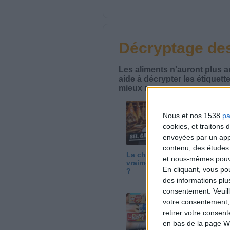
Décryptage des
Les aliments n'auront plus 
aide à décrypter les étiquett
mieux manger.
Nous et nos 1538
pa
cookies, et traitons
envoyées par un appa
contenu, des études
La charcuterie, est-ce
Ma
et nous-mêmes pouvon
vraiment raisonnable
so
En cliquant, vous p
?
ch
des informations plu
consentement.
Veuil
votre consentement,
retirer votre consen
en bas de la page W