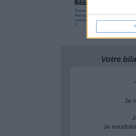
Savane, LU, Pepito,
Ce
Harrys... Que valent
di
vraiment ces gâteaux
n'
?
Votre bi
Je 
J
Je voudrai