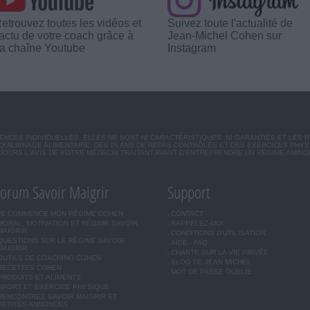
etrouvez toutes les vidéos et
Suivez toute l'actualité de
'actu de votre coach grâce à
Jean-Michel Cohen sur
a chaîne Youtube
Instagram
CES INDIVIDUELLES. ELLES NE SONT NI CARACTÉRISTIQUES, NI GARANTIES ET LES 
UILIBRAGE ALIMENTAIRE, DES PLANS DE REPAS CONTRÔLÉS ET DES EXERCICES PHY
OURS L'AVIS DE VOTRE MÉDECIN TRAITANT AVANT D'ENTREPRENDRE UN RÉGIME AMINC
orum Savoir Maigrir
Support
JE COMMENCE MON RÉGIME COHEN
CONTACT
MORAL, MOTIVATION ET RÉGIME SAVOIR
RAPPELEZ-MOI
MAIGRIR
CONDITIONS D'UTILISATION
QUESTIONS SUR LE RÉGIME SAVOIR
AIDE - FAQ
MAIGRIR
CHARTE SUR LA VIE PRIVÉE
OUTILS DE COACHING COHEN
BLOG DE JEAN MICHEL
RECETTES COHEN
MOT DE PASSE OUBLIÉ
PRODUITS ET ALIMENTS
SPORT ET EXERCICE PHYSIQUE
RENCONTRES SAVOIR MAIGRIR ET
PETITES ANNONCES