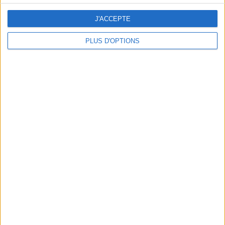
J'ACCEPTE
PLUS D'OPTIONS
DERNIÈRES VIDÉO
La charcuterie, est-ce
vraiment raisonnable
?
Décryptage des aliments
Peut-on remplacer la
viande par des
féculents ?
Consultation
diététique du
05/08/2026
Webinaires en direct