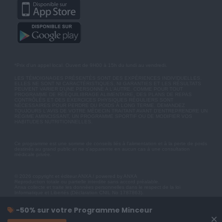
*Prix d'un appel local. Ouvert de 9H00 à 15h du lundi au vendredi.
LES TÉMOIGNAGES PRÉSENTÉS SONT DES EXPÉRIENCES INDIVIDUELLES.
ELLES NE SONT NI CARACTÉRISTIQUES, NI GARANTIES ET LES RÉSULTATS
PEUVENT VARIER D'UNE PERSONNE A L'AUTRE. COMME POUR TOUT
PROGRAMME DE RÉÉQUILIBRAGE ALIMENTAIRE, DES PLANS DE REPAS
CONTRÔLÉS ET DES EXERCICES PHYSIQUES RÉGULIERS SONT
NÉCESSAIRES POUR PERDRE DU POIDS À LONG TERME. DEMANDEZ
TOUJOURS L'AVIS DE VOTRE MÉDECIN TRAITANT AVANT D'ENTREPRENDRE UN
RÉGIME AMINCISSANT, UN PROGRAMME SPORTIF OU DE MODIFIER VOS
HABITUDES NUTRITIONNELLES.
Ce programme est une somme de conseils liés à l'alimentation et à la perte de poids
destinés au grand public et ne s'apparente en aucun cas à une consultation
médicale privée.
© 2026 copyright et éditeur ANXA / powered by ANXA
Reproduction totale ou partielle interdite sans accord préalable.
Anxa collecte et traite les données personnelles dans le respect de la loi
Informatique et Libertés (Déclaration CNIL No 1787863).
-50% sur votre Programme Minceur
×