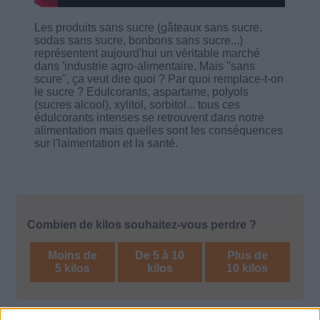
Les produits sans sucre (gâteaux sans sucre,
sodas sans sucre, bonbons sans sucre...)
représentent aujourd'hui un véritable marché
dans 'industrie agro-alimentaire. Mais "sans
scure", ça veut dire quoi ? Par quoi remplace-t-on
le sucre ? Edulcorants, aspartame, polyols
(sucres alcool), xylitol, sorbitol... tous ces
édulcorants intenses se retrouvent dans notre
alimentation mais quelles sont les conséquences
sur l'laimentation et la santé.
Combien de kilos souhaitez-vous perdre ?
Moins de
De 5 à 10
Plus de
5 kilos
kilos
10 kilos