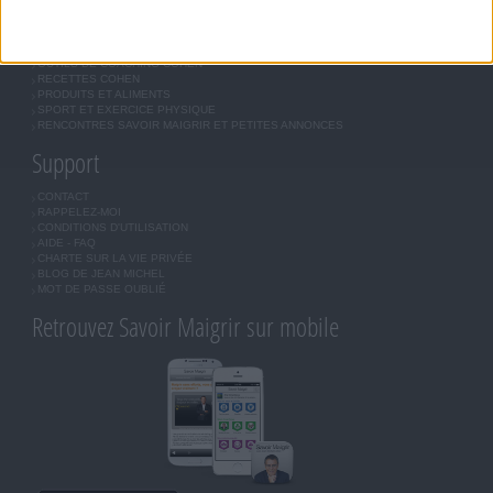
JE COMMENCE MON RÉGIME COHEN
MORAL, MOTIVATION ET RÉGIME SAVOIR MAIGRIR
QUESTIONS SUR LE RÉGIME SAVOIR MAIGRIR
OUTILS DE COACHING COHEN
RECETTES COHEN
PRODUITS ET ALIMENTS
SPORT ET EXERCICE PHYSIQUE
RENCONTRES SAVOIR MAIGRIR ET PETITES ANNONCES
Support
CONTACT
RAPPELEZ-MOI
CONDITIONS D'UTILISATION
AIDE - FAQ
CHARTE SUR LA VIE PRIVÉE
BLOG DE JEAN MICHEL
MOT DE PASSE OUBLIÉ
Retrouvez Savoir Maigrir sur mobile