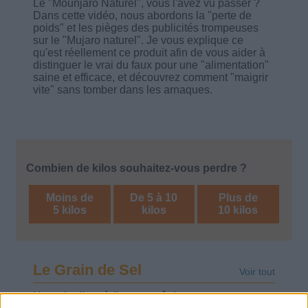
Le "Mounjaro Naturel", vous l'avez vu passer ?
Dans cette vidéo, nous abordons la "perte de
poids" et les pièges des publicités trompeuses
sur le "Mujaro naturel". Je vous explique ce
qu'est réellement ce produit afin de vous aider à
distinguer le vrai du faux pour une "alimentation"
saine et efficace, et découvrez comment "maigrir
vite" sans tomber dans les arnaques.
Combien de kilos souhaitez-vous perdre ?
Moins de
De 5 à 10
Plus de
5 kilos
kilos
10 kilos
Le Grain de Sel
Voir tout
Une playlist où l'on ne mâche pas ses mots.