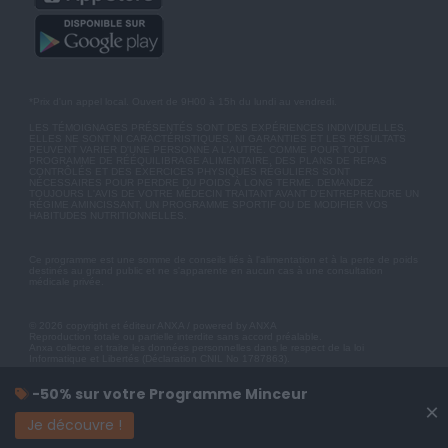
*Prix d'un appel local. Ouvert de 9H00 à 15h du lundi au vendredi.
LES TÉMOIGNAGES PRÉSENTÉS SONT DES EXPÉRIENCES INDIVIDUELLES.
ELLES NE SONT NI CARACTÉRISTIQUES, NI GARANTIES ET LES RÉSULTATS
PEUVENT VARIER D'UNE PERSONNE A L'AUTRE. COMME POUR TOUT
PROGRAMME DE RÉÉQUILIBRAGE ALIMENTAIRE, DES PLANS DE REPAS
CONTRÔLÉS ET DES EXERCICES PHYSIQUES RÉGULIERS SONT
NÉCESSAIRES POUR PERDRE DU POIDS À LONG TERME. DEMANDEZ
TOUJOURS L'AVIS DE VOTRE MÉDECIN TRAITANT AVANT D'ENTREPRENDRE UN
RÉGIME AMINCISSANT, UN PROGRAMME SPORTIF OU DE MODIFIER VOS
HABITUDES NUTRITIONNELLES.
Ce programme est une somme de conseils liés à l'alimentation et à la perte de poids
destinés au grand public et ne s'apparente en aucun cas à une consultation
médicale privée.
© 2026 copyright et éditeur ANXA / powered by ANXA
Reproduction totale ou partielle interdite sans accord préalable.
Anxa collecte et traite les données personnelles dans le respect de la loi
Informatique et Libertés (Déclaration CNIL No 1787863).
-50% sur votre Programme Minceur
×
Je découvre !