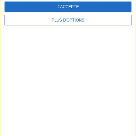
J'ACCEPTE
PLUS D'OPTIONS
DERNIÈRES VIDÉO
Peut-on remplacer la
viande par des
féculents ?
Consultation
diététique du
05/08/2026
Webinaires en direct
Bas du Corps en Feu
: 30 min Cardio +
Renfo Muscu |
GymWaouw 8H avec
Léa du 03/09/2025
Sport pour maigrir à la
maison
Le plan à 1600
calories est-il trop