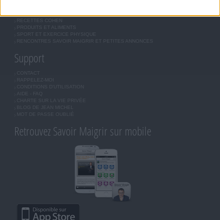
QUESTIONS SUR LE RÉGIME SAVOIR MAIGRIR
OUTILS DE COACHING COHEN
RECETTES COHEN
PRODUITS ET ALIMENTS
SPORT ET EXERCICE PHYSIQUE
RENCONTRES SAVOIR MAIGRIR ET PETITES ANNONCES
Support
CONTACT
RAPPELEZ-MOI
CONDITIONS D'UTILISATION
AIDE - FAQ
CHARTE SUR LA VIE PRIVÉE
BLOG DE JEAN MICHEL
MOT DE PASSE OUBLIÉ
Retrouvez Savoir Maigrir sur mobile