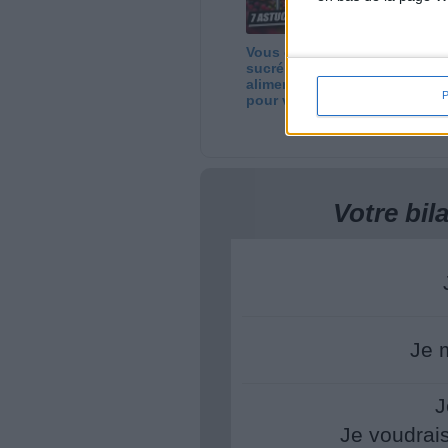
Vous craquez sur le
No
sucré ? 7 astuces
gr
alimentaires simples
ma
pour vous libérer
vo
Votre bi
Je 
J
Je voudrai