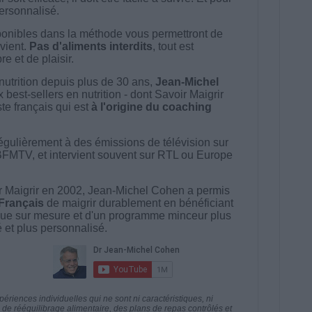
 personnalisé.
onibles dans la méthode vous permettront de
vient.
Pas d'aliments interdits
, tout est
e et de plaisir.
nutrition depuis plus de 30 ans,
Jean-Michel
best-sellers en nutrition - dont Savoir Maigrir
ste français qui est
à l'origine du coaching
égulièrement à des émissions de télévision sur
BFMTV, et intervient souvent sur RTL ou Europe
 Maigrir en 2002, Jean-Michel Cohen a permis
 Français
de maigrir durablement en bénéficiant
ue sur mesure et d'un programme minceur plus
té et plus personnalisé.
riences individuelles qui ne sont ni caractéristiques, ni
e rééquilibrage alimentaire, des plans de repas contrôlés et