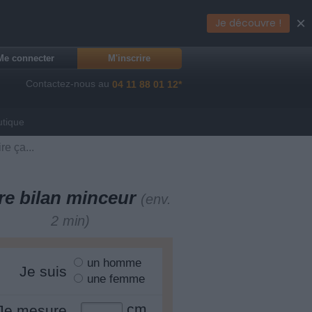
×
Je découvre !
Me connecter
M'inscrire
Contactez-nous au
04 11 88 01 12*
utique
e ça...
re bilan minceur
(env.
2 min)
un homme
Je suis
une femme
cm
Je mesure