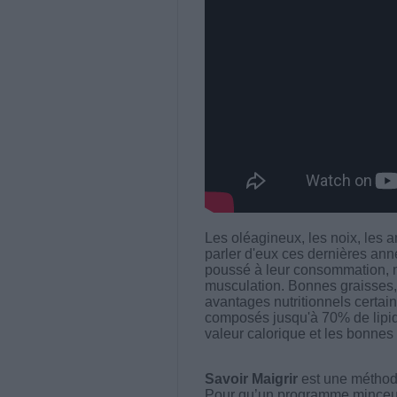
Les oléagineux, les noix, les 
parler d'eux ces dernières a
poussé à leur consommation, no
musculation. Bonnes graisses, 
avantages nutritionnels certains
composés jusqu'à 70% de lipide
valeur calorique et les bonne
Savoir Maigrir
est une méthode
Pour qu’un programme minceur soi