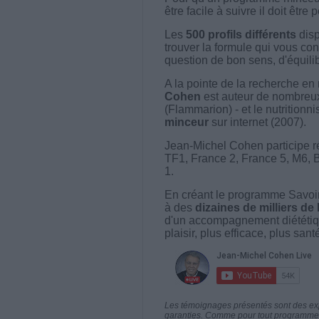
être facile à suivre il doit être
Les
500 profils différents
disp
trouver la formule qui vous con
question de bon sens, d'équilibr
A la pointe de la recherche en 
Cohen
est auteur de nombreux 
(Flammarion) - et le nutritionni
minceur
sur internet (2007).
Jean-Michel Cohen participe r
TF1, France 2, France 5, M6, 
1.
En créant le programme Savoir
à des
dizaines de milliers de
d'un accompagnement diététiq
plaisir, plus efficace, plus san
Les témoignages présentés sont des expé
garanties. Comme pour tout programme d