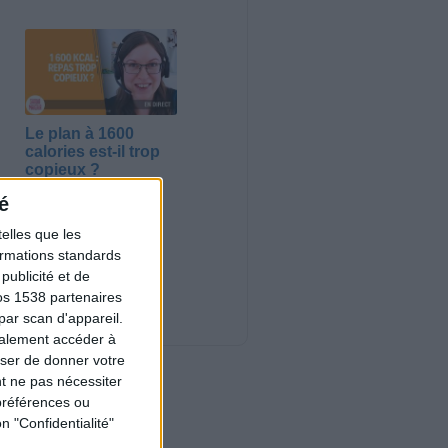
Le plan à 1600
calories est-il trop
copieux ?
Consultation
é
diététique du
03/08/2026
elles que les
Webinaires en direct
formations standards
ublicité et de
Nouveautés
os 1538 partenaires
par scan d'appareil.
galement accéder à
user de donner votre
t ne pas nécessiter
préférences ou
n "Confidentialité"