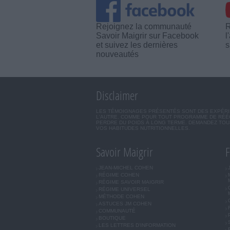
Rejoignez la communauté
R
Savoir Maigrir sur Facebook
l
et suivez les dernières
s
nouveautés
Disclaimer
LES TÉMOIGNAGES PRÉSENTÉS SONT DES EXPÉRIEN
L'AUTRE. COMME POUR TOUT PROGRAMME DE RÉÉQ
PERDRE DU POIDS À LONG TERME. DEMANDEZ TOUJ
VOS HABITUDES NUTRITIONNELLES.
Savoir Maigrir
F
JEAN-MICHEL COHEN
RÉGIME COHEN
RÉGIME SAVOIR MAIGRIR
RÉGIME UNIVERSEL
MÉTHODE COHEN
ASTUCES JM COHEN
COMMUNAUTÉ
BOUTIQUE
LES LETTRES D'INFORMATION