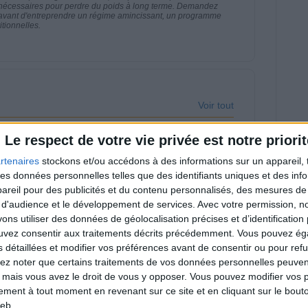
 nécessaires pour perdre du poids à long terme. Demandez
nt avant d'entreprendre un régime amincissant, un programme
itionnelles.
Voir tout
e pas ses mots.
Le respect de votre vie privée est notre priorit
rtenaires
stockons et/ou accédons à des informations sur un appareil, t
 des données personnelles telles que des identifiants uniques et des in
reil pour des publicités et du contenu personnalisés, des mesures de p
 d'audience et le développement de services.
Avec votre permission, n
s utiliser des données de géolocalisation précises et d’identification 
u Cristaline, Coca-
Trop de protéines ?
la… Voici ce que les
Voici enfin les bonnes
ouvez consentir aux traitements décrits précédemment. Vous pouvez é
ançais achètent le
quantités pour toutes
s détaillées et modifier vos préférences avant de consentir ou pour ref
us !
et tous
lez noter que certains traitements de vos données personnelles peuven
 mais vous avez le droit de vous y opposer. Vous pouvez modifier vos 
tement à tout moment en revenant sur ce site et en cliquant sur le bouto
eb.