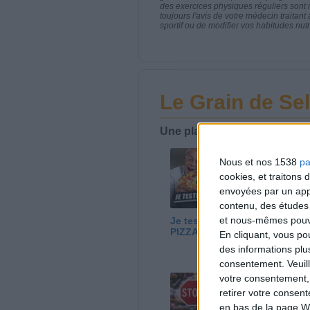
des exercices physiques réguliers sont
toujours l'avis de votre médecin traita
sportif ou de modifier vos habitudes nutr
Le Grain de Sel
Une playlist où l'on ne mâch
Nous et nos 1538
pa
cookies, et traitons
envoyées par un appa
contenu, des études
et nous-mêmes pouvon
Je teste la MEILLEURE
Ea
PIZZA du MONDE !
Co
En cliquant, vous p
Fr
des informations plu
pl
consentement.
Veuil
votre consentement,
retirer votre consen
en bas de la page W