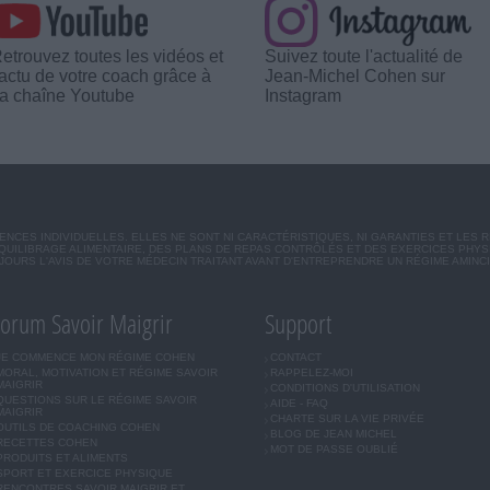
etrouvez toutes les vidéos et
Suivez toute l'actualité de
'actu de votre coach grâce à
Jean-Michel Cohen sur
a chaîne Youtube
Instagram
CES INDIVIDUELLES. ELLES NE SONT NI CARACTÉRISTIQUES, NI GARANTIES ET LES 
UILIBRAGE ALIMENTAIRE, DES PLANS DE REPAS CONTRÔLÉS ET DES EXERCICES PHY
OURS L'AVIS DE VOTRE MÉDECIN TRAITANT AVANT D'ENTREPRENDRE UN RÉGIME AMINC
orum Savoir Maigrir
Support
JE COMMENCE MON RÉGIME COHEN
CONTACT
MORAL, MOTIVATION ET RÉGIME SAVOIR
RAPPELEZ-MOI
MAIGRIR
CONDITIONS D'UTILISATION
QUESTIONS SUR LE RÉGIME SAVOIR
AIDE - FAQ
MAIGRIR
CHARTE SUR LA VIE PRIVÉE
OUTILS DE COACHING COHEN
BLOG DE JEAN MICHEL
RECETTES COHEN
MOT DE PASSE OUBLIÉ
PRODUITS ET ALIMENTS
SPORT ET EXERCICE PHYSIQUE
RENCONTRES SAVOIR MAIGRIR ET