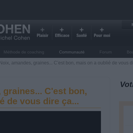
Méthode de coaching
Communauté
Forum
Bo
Noix, amandes, graines... C'est bon, mais on a oublié de vous dir
Vot
graines... C'est bon,
é de vous dire ça...