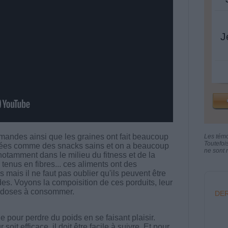
J
amandes ainsi que les graines ont fait beaucoup
Les tém
Toutefoi
nnées comme des snacks sains et on a beaucoup
ne sont n
tamment dans le milieu du fitness et de la
tenus en fibres... ces aliments ont des
 mais il ne faut pas oublier qu'ils peuvent être
s. Voyons la compoisition de ces porduits, leur
s doses à consommer.
DER
 pour perdre du poids en se faisant plaisir.
t efficace, il doit être facile à suivre. Et pour