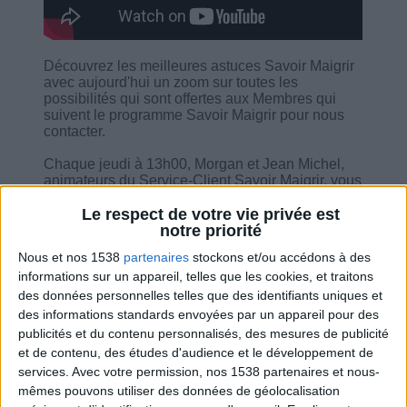
Découvrez les meilleures astuces Savoir Maigrir
avec aujourd'hui un zoom sur toutes les
possibilités qui sont offertes aux Membres qui
suivent le programme Savoir Maigrir pour nous
contacter.
Chaque jeudi à 13h00, Morgan et Jean Michel,
animateurs du Service-Client Savoir Maigrir, vous
détaillent les avantages d'utiliser le programme
Savoir Maigrir pour perdre du poids... Dans la
Le respect de votre vie privée est
seconde partie de la consultation, nos
notre priorité
spécialistes répondre aux questions des
Nous et nos 1538
partenaires
stockons et/ou accédons à des
utilisateurs.
informations sur un appareil, telles que les cookies, et traitons
des données personnelles telles que des identifiants uniques et
des informations standards envoyées par un appareil pour des
publicités et du contenu personnalisés, des mesures de publicité
et de contenu, des études d'audience et le développement de
services.
Avec votre permission, nos 1538 partenaires et nous-
Combien de kilos souhaitez-vous perdre ?
mêmes pouvons utiliser des données de géolocalisation