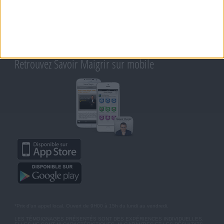
CONTACT
RAPPELEZ-MOI
CONDITIONS D'UTILISATION
AIDE - FAQ
CHARTE SUR LA VIE PRIVÉE
BLOG DE JEAN MICHEL
MOT DE PASSE OUBLIÉ
Retrouvez Savoir Maigrir sur mobile
*Prix d'un appel local. Ouvert de 9H00 à 15h du lundi au vendredi.
LES TÉMOIGNAGES PRÉSENTÉS SONT DES EXPÉRIENCES INDIVIDUELLES.