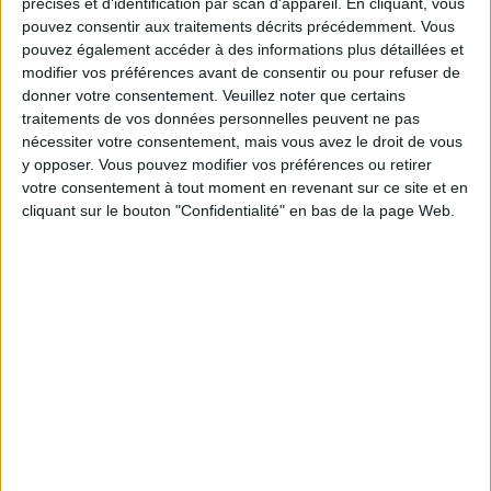
précises et d’identification par scan d'appareil. En cliquant, vous
Moins de
De 5 à 10
Plus de
pouvez consentir aux traitements décrits précédemment. Vous
5 kilos
kilos
10 kilos
pouvez également accéder à des informations plus détaillées et
modifier vos préférences avant de consentir ou pour refuser de
donner votre consentement.
Veuillez noter que certains
traitements de vos données personnelles peuvent ne pas
Service-client & Motivation
Voir tout
nécessiter votre consentement, mais vous avez le droit de vous
y opposer. Vous pouvez modifier vos préférences ou retirer
Les équipes du Service-client et de la
votre consentement à tout moment en revenant sur ce site et en
Communauté Savoir Maigrir vous aident
cliquant sur le bouton "Confidentialité" en bas de la page Web.
chaque semaine à vous rapprocher
sereinement de votre objectif minceur.
Votre bilan minceur
(env. 2
min)
un homme
Je suis
une femme