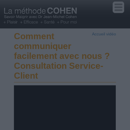
Comment
Accueil vidéo
communiquer
facilement avec nous ?
Consultation Service-
Client