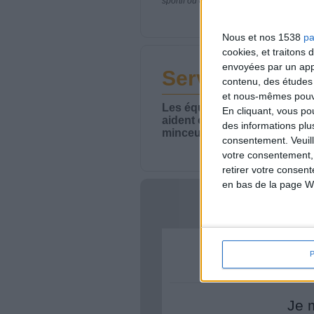
sportif ou de modifier vos habitudes nutr
Nous et nos 1538
pa
cookies, et traitons
envoyées par un appa
Service-client 
contenu, des études
et nous-mêmes pouvon
Les équipes du Service-clie
En cliquant, vous p
aident chaque semaine à vou
des informations plu
minceur.
consentement.
Veuil
votre consentement,
retirer votre consen
en bas de la page W
Votre bi
Je 