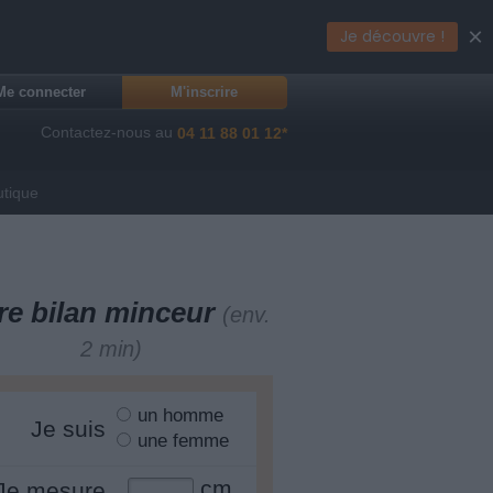
×
Je découvre !
Me connecter
M'inscrire
Contactez-nous au
04 11 88 01 12*
utique
re bilan minceur
(env.
2 min)
un homme
Je suis
une femme
cm
Je mesure