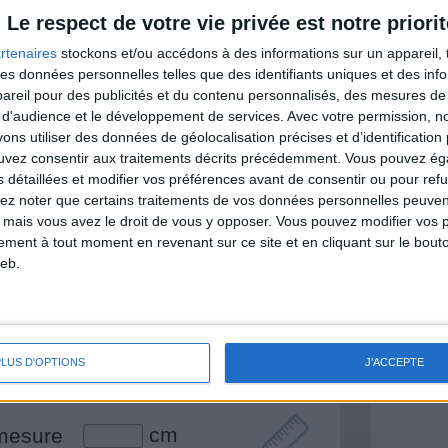
itionnelles.
Le respect de votre vie privée est notre priorit
rtenaires
stockons et/ou accédons à des informations sur un appareil, t
 des données personnelles telles que des identifiants uniques et des in
reil pour des publicités et du contenu personnalisés, des mesures de p
& Motivation
 d'audience et le développement de services.
Avec votre permission, n
Voir tout
s utiliser des données de géolocalisation précises et d’identification 
nt et de la Communauté Savoir Maigrir vous
ouvez consentir aux traitements décrits précédemment. Vous pouvez é
s rapprocher sereinement de votre objectif
s détaillées et modifier vos préférences avant de consentir ou pour ref
lez noter que certains traitements de vos données personnelles peuven
 mais vous avez le droit de vous y opposer. Vous pouvez modifier vos 
tement à tout moment en revenant sur ce site et en cliquant sur le bouto
eb.
lan minceur
(env. 2 min)
un homme
PLUS D'OPTIONS
J'ACCEPTE
Je suis
une femme
cm
mesure