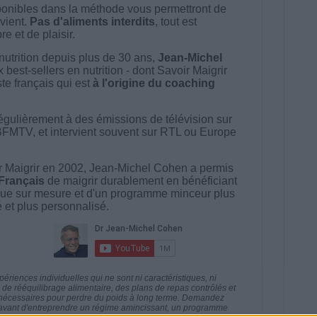
onibles dans la méthode vous permettront de
vient.
Pas d'aliments interdits
, tout est
e et de plaisir.
nutrition depuis plus de 30 ans,
Jean-Michel
best-sellers en nutrition - dont Savoir Maigrir
ste français qui est
à l'origine du coaching
égulièrement à des émissions de télévision sur
BFMTV, et intervient souvent sur RTL ou Europe
 Maigrir en 2002, Jean-Michel Cohen a permis
 Français
de maigrir durablement en bénéficiant
ue sur mesure et d'un programme minceur plus
té et plus personnalisé.
riences individuelles qui ne sont ni caractéristiques, ni
e rééquilibrage alimentaire, des plans de repas contrôlés et
 nécessaires pour perdre du poids à long terme. Demandez
nt avant d'entreprendre un régime amincissant, un programme