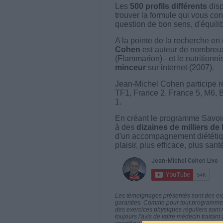
Les
500 profils différents
disp
trouver la formule qui vous con
question de bon sens, d'équilibr
A la pointe de la recherche en 
Cohen
est auteur de nombreux 
(Flammarion) - et le nutritionni
minceur
sur internet (2007).
Jean-Michel Cohen participe r
TF1, France 2, France 5, M6, 
1.
En créant le programme Savoir
à des
dizaines de milliers de
d'un accompagnement diététiq
plaisir, plus efficace, plus san
Les témoignages présentés sont des expé
garanties. Comme pour tout programme d
des exercices physiques réguliers sont
toujours l'avis de votre médecin traita