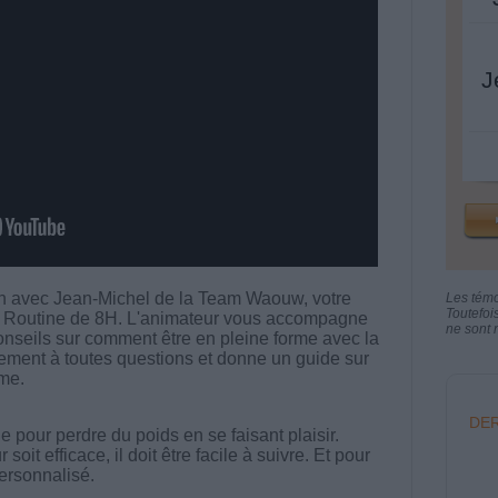
J
in avec Jean-Michel de la Team Waouw, votre
Les tém
Toutefoi
te Routine de 8H. L'animateur vous accompagne
ne sont n
onseils sur comment être en pleine forme avec la
lement à toutes questions et donne un guide sur
me.
DER
 pour perdre du poids en se faisant plaisir.
t efficace, il doit être facile à suivre. Et pour
 personnalisé.