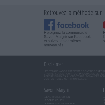
Retrouvez la méthode sur
Rejoignez la communauté
R
Savoir Maigrir sur Facebook
l
et suivez les dernières
s
nouveautés
Disclaimer
LES TÉMOIGNAGES PRÉSENTÉS SONT DES EXPÉRIEN
L'AUTRE. COMME POUR TOUT PROGRAMME DE RÉÉQ
PERDRE DU POIDS À LONG TERME. DEMANDEZ TOUJ
VOS HABITUDES NUTRITIONNELLES.
Savoir Maigrir
F
JEAN-MICHEL COHEN
RÉGIME COHEN
RÉGIME SAVOIR MAIGRIR