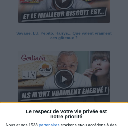
Savane, LU, Pepito, Harrys... Que valent vraiment
ces gâteaux ?
Le respect de votre vie privée est
Ces marques diététiques : c'est n'importe quoi !
notre priorité
Nous et nos 1538
partenaires
stockons et/ou accédons à des