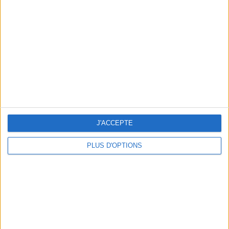
Vous m'avez demandé
Voir tout
J'ACCEPTE
PLUS D'OPTIONS
Question/Réponse : Que Manger Pendant le
Ramadan ?