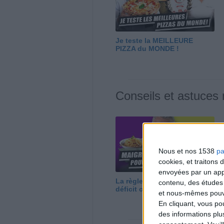
Je teste la MEILLEURE
PIZZA du MONDE !
Conseils et astuces
Nous et nos 1538
pa
cookies, et traitons
envoyées par un appa
La règle N°1 pour maigrir : le
contenu, des études
déficit calorique
et nous-mêmes pouvon
En cliquant, vous p
des informations plu