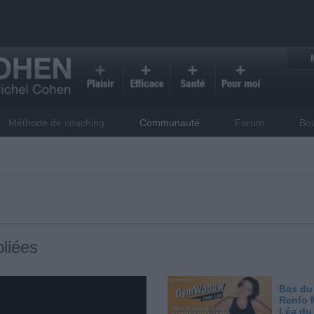
Méthode de coaching
Communauté
Forum
Bo
liées
Bas du
Renfo 
Léa du