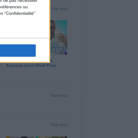
t ne pas nécessiter
préférences ou
Voir tout
n "Confidentialité"
Panga, Huile d'Olive &
Astuces pour Meal Prep
Voir tout
Voir tout