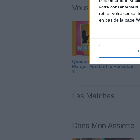
consentement.
Veuil
Vous m'avez deman
votre consentement,
retirer votre consen
en bas de la page W
Question/Réponse : Que
Manger Pendant le Ramadan
?
Les Matches
Dans Mon Assiette