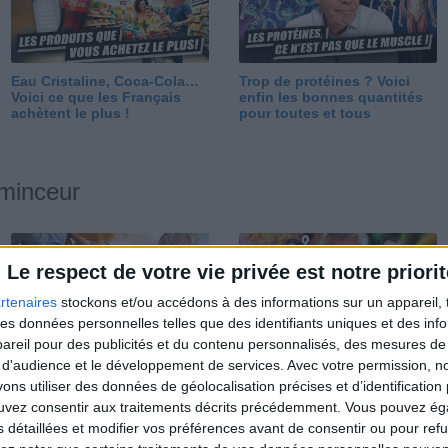
Eau Cristaline, Coca-Cola…
Trop de protéines ? Voici
Voici ce que les Français
enfin les bonnes quantités
achètent le plus !
pour toutes et tous
 minceur
Le respect de votre vie privée est notre priorit
rtenaires
stockons et/ou accédons à des informations sur un appareil, t
 des données personnelles telles que des identifiants uniques et des in
reil pour des publicités et du contenu personnalisés, des mesures de p
Perdre 10 kg : ma méthode
Et après la perte de poids ?
 d'audience et le développement de services.
Avec votre permission, n
est imparable
Je fais comment ?
s utiliser des données de géolocalisation précises et d’identification 
ouvez consentir aux traitements décrits précédemment. Vous pouvez é
s détaillées et modifier vos préférences avant de consentir ou pour ref