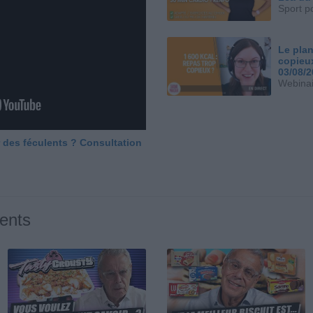
Sport p
Le plan
copieu
03/08/
Webinai
 des féculents ? Consultation
ents