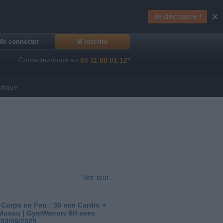
×
Je découvre !
Me connecter
M'inscrire
Contactez-nous au
04 11 88 01 12*
utique
Voir tout
 Corps en Feu : 30 min Cardio +
Muscu | GymWaouw 8H avec
 03/09/2025