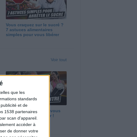
Vous craquez sur le sucré ?
7 astuces alimentaires
simples pour vous libérer
Voir tout
é
elles que les
formations standards
ublicité et de
Maigrir vite ? Ce que vous
os 1538 partenaires
devez vraiment savoir !
par scan d'appareil.
galement accéder à
user de donner votre