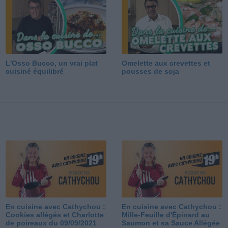
L'Osso Bucco, un vrai plat
Omelette aux crevettes et
cuisiné équilibré
pousses de soja
En cuisine avec Cathychou :
En cuisine avec Cathychou :
Cookies allégés et Charlotte
Mille-Feuille d'Épinard au
de poireaux du 09/09/2021
Saumon et sa Sauce Allégée