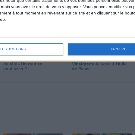
lez noter que certains traitements de vos données personnelles peuven
dé
 mais vous avez le droit de vous y opposer. Vous pouvez modifier vos 
tement à tout moment en revenant sur ce site et en cliquant sur le bouto
eb.
PLUS D'OPTIONS
J'ACCEPTE
Les secrets des émissions
Vos Questions : Bronzage,
de télé - Un tour en
Vinaigrette Allégée & Huile
coulisses ?
de Palme