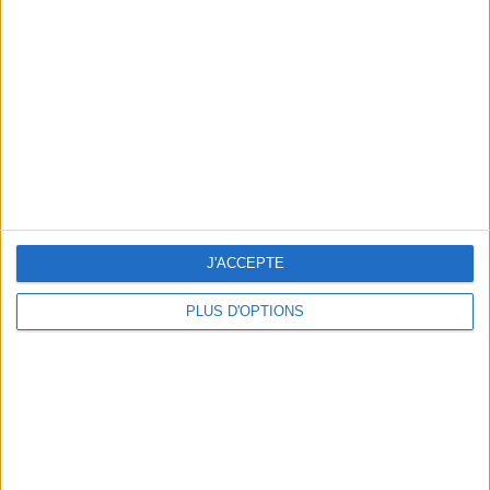
Vous m'avez demandé
Voir tout
J'ACCEPTE
PLUS D'OPTIONS
Question/Réponse : Que Manger Pendant le
Ramadan ?