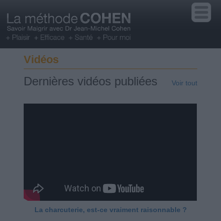
Vidéos
Dernières vidéos publiées
Voir tout
La charcuterie, est-ce vraiment raisonnable ?