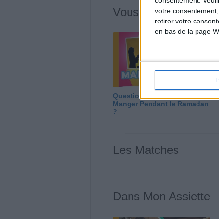
consentement.
Veuil
Vous m'avez deman
votre consentement,
retirer votre consen
en bas de la page W
Question/Réponse : Que
Manger Pendant le Ramadan
?
Les Matches
Dans Mon Assiette