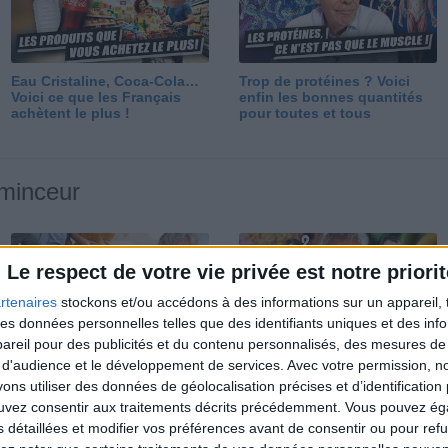
Eau Cristaline, Coca-Cola…
Trop de protéines ? Voici
Voici ce que les Français
enfin les bonnes quantités
achètent le plus !
pour toutes et tous
 minceur
Le respect de votre vie privée est notre priorit
rtenaires
stockons et/ou accédons à des informations sur un appareil, t
 des données personnelles telles que des identifiants uniques et des in
reil pour des publicités et du contenu personnalisés, des mesures de p
Perdre 10 kg : ma méthode
Et après la perte de poids ?
 d'audience et le développement de services.
Avec votre permission, n
est imparable
Je fais comment ?
s utiliser des données de géolocalisation précises et d’identification 
ouvez consentir aux traitements décrits précédemment. Vous pouvez é
s détaillées et modifier vos préférences avant de consentir ou pour ref