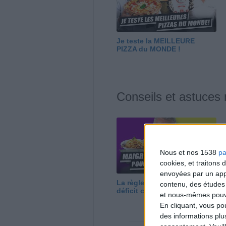
Je teste la MEILLEURE
PIZZA du MONDE !
Conseils et astuces
Nous et nos 1538
pa
cookies, et traitons
envoyées par un appa
La règle N°1 pour maigrir : le
contenu, des études
déficit calorique
et nous-mêmes pouvon
En cliquant, vous p
des informations plu