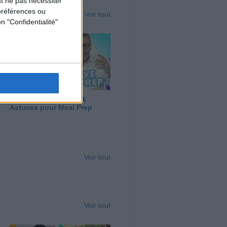
t ne pas nécessiter
préférences ou
Voir tout
n "Confidentialité"
Panga, Huile d'Olive &
Astuces pour Meal Prep
Voir tout
Voir tout