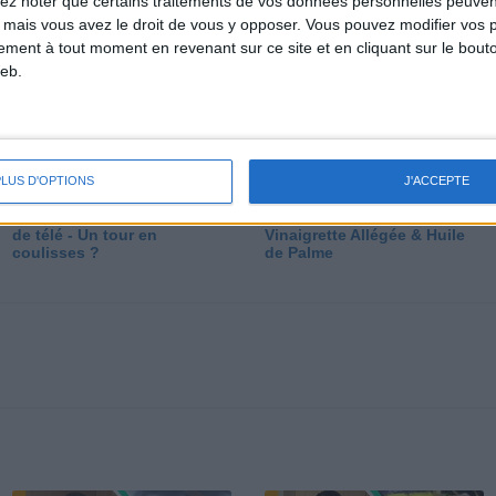
lez noter que certains traitements de vos données personnelles peuven
dé
 mais vous avez le droit de vous y opposer. Vous pouvez modifier vos 
tement à tout moment en revenant sur ce site et en cliquant sur le bouto
eb.
PLUS D'OPTIONS
J'ACCEPTE
Les secrets des émissions
Vos Questions : Bronzage,
de télé - Un tour en
Vinaigrette Allégée & Huile
coulisses ?
de Palme