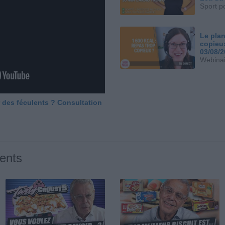
Sport p
Le plan
copieu
03/08/
Webinai
 des féculents ? Consultation
ents