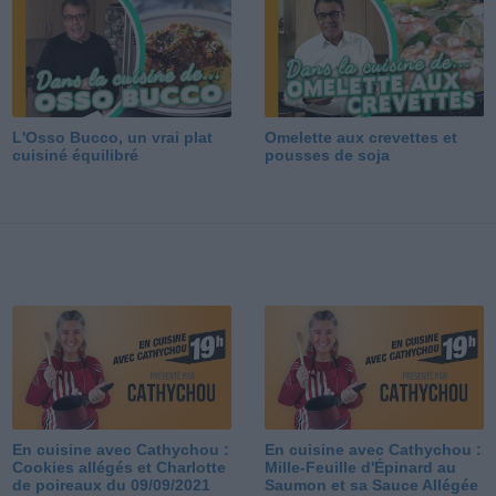
L'Osso Bucco, un vrai plat
Omelette aux crevettes et
cuisiné équilibré
pousses de soja
En cuisine avec Cathychou :
En cuisine avec Cathychou :
Cookies allégés et Charlotte
Mille-Feuille d'Épinard au
de poireaux du 09/09/2021
Saumon et sa Sauce Allégée