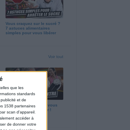
Vous craquez sur le sucré ?
7 astuces alimentaires
simples pour vous libérer
Voir tout
é
elles que les
formations standards
ublicité et de
Maigrir vite ? Ce que vous
os 1538 partenaires
devez vraiment savoir !
par scan d'appareil.
galement accéder à
user de donner votre