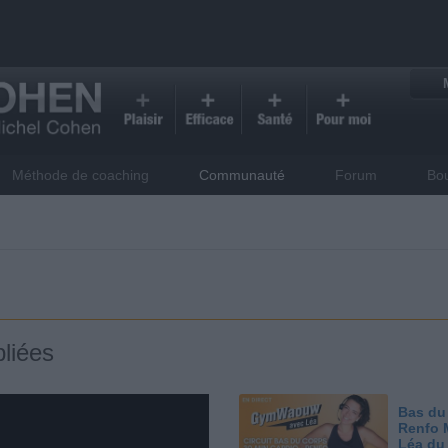
Méthode de coaching
Communauté
Forum
Bo
liées
Bas du
Renfo 
Léa du