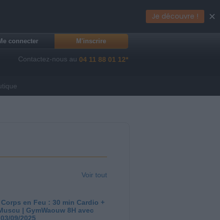
×
Je découvre !
Me connecter
M'inscrire
Contactez-nous au
04 11 88 01 12*
utique
Voir tout
 Corps en Feu : 30 min Cardio +
Muscu | GymWaouw 8H avec
 03/09/2025