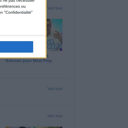
t ne pas nécessiter
préférences ou
Voir tout
n "Confidentialité"
Panga, Huile d'Olive &
Astuces pour Meal Prep
Voir tout
Voir tout