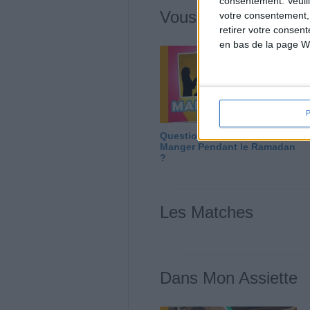
consentement.
Veuil
Vous m'avez deman
votre consentement,
retirer votre consen
en bas de la page W
Question/Réponse : Que
Manger Pendant le Ramadan
?
Les Matches
Dans Mon Assiette