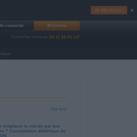
×
Je découvre !
Me connecter
M'inscrire
Contactez-nous au
04 11 88 01 12*
utique
Voir tout
 remplacer la viande par des
ts ? Consultation diététique du
2026