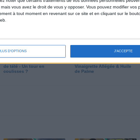
lez noter que certains traitements de vos données personnelles peuven
dé
 mais vous avez le droit de vous y opposer. Vous pouvez modifier vos 
tement à tout moment en revenant sur ce site et en cliquant sur le bouto
eb.
PLUS D'OPTIONS
J'ACCEPTE
Les secrets des émissions
Vos Questions : Bronzage,
de télé - Un tour en
Vinaigrette Allégée & Huile
coulisses ?
de Palme