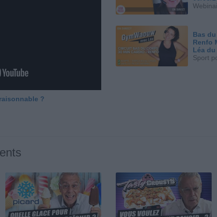
Webinai
Bas du
Renfo 
Léa du
Sport p
 raisonnable ?
ents