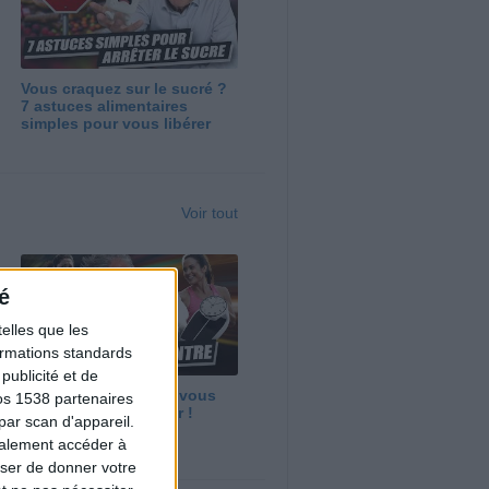
Vous craquez sur le sucré ?
7 astuces alimentaires
simples pour vous libérer
Voir tout
é
elles que les
formations standards
ublicité et de
Maigrir vite ? Ce que vous
os 1538 partenaires
devez vraiment savoir !
par scan d'appareil.
galement accéder à
user de donner votre