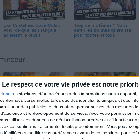
Eau Cristaline, Coca-Cola…
Trop de protéines ? Voici
Voici ce que les Français
enfin les bonnes quantités
achètent le plus !
pour toutes et tous
 minceur
Le respect de votre vie privée est notre priorit
rtenaires
stockons et/ou accédons à des informations sur un appareil, t
 des données personnelles telles que des identifiants uniques et des in
reil pour des publicités et du contenu personnalisés, des mesures de p
Perdre 10 kg : ma méthode
Et après la perte de poids ?
 d'audience et le développement de services.
Avec votre permission, n
est imparable
Je fais comment ?
s utiliser des données de géolocalisation précises et d’identification 
ouvez consentir aux traitements décrits précédemment. Vous pouvez é
s détaillées et modifier vos préférences avant de consentir ou pour ref