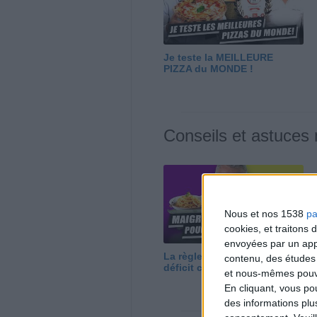
Je teste la MEILLEURE
PIZZA du MONDE !
Conseils et astuces
Nous et nos 1538
pa
cookies, et traitons
envoyées par un appa
La règle N°1 pour maigrir : le
contenu, des études
déficit calorique
et nous-mêmes pouvon
En cliquant, vous p
des informations plu