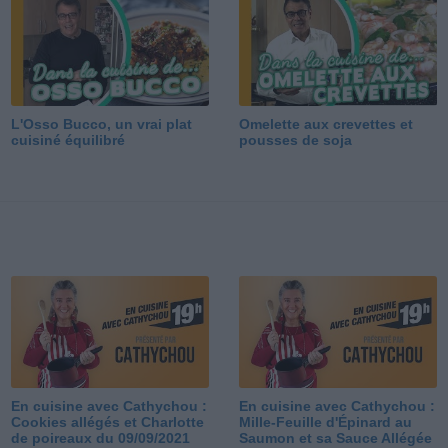
L'Osso Bucco, un vrai plat
Omelette aux crevettes et
cuisiné équilibré
pousses de soja
En cuisine avec Cathychou :
En cuisine avec Cathychou :
Cookies allégés et Charlotte
Mille-Feuille d'Épinard au
de poireaux du 09/09/2021
Saumon et sa Sauce Allégée