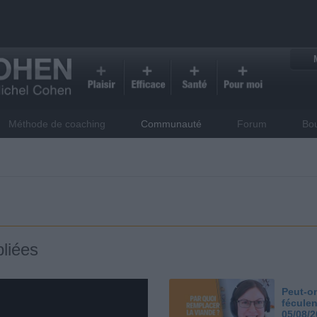
Méthode de coaching
Communauté
Forum
Bo
liées
Peut-on
féculen
05/08/