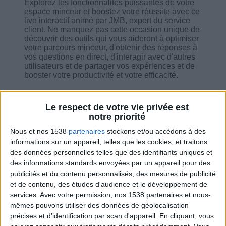
Explorez les fonctionnalités puissantes de votre
espace minceur et boostez votre réussite avec ce
live interactif animé par JMB, expert du service
client. Ne manquez pas cette occasion unique de
découvrir des outils qui vous aideront à optimiser
votre parcours minceur, d'obtenir des réponses à
vos questions en direct, d'interagir avec d'autres
utilisateurs et de partager vos expériences et de
booster votre productivité et votre efficacité.
Le respect de votre vie privée est
notre priorité
Nous et nos 1538
partenaires
stockons et/ou accédons à des
Combien de kilos souhaitez-vous perdre ?
informations sur un appareil, telles que les cookies, et traitons
des données personnelles telles que des identifiants uniques et
Moins de
De 5 à 10
Plus de
des informations standards envoyées par un appareil pour des
5 kilos
kilos
10 kilos
publicités et du contenu personnalisés, des mesures de publicité
et de contenu, des études d'audience et le développement de
services.
Avec votre permission, nos 1538 partenaires et nous-
Service-client & Motivation
mêmes pouvons utiliser des données de géolocalisation
Voir tout
précises et d’identification par scan d'appareil. En cliquant, vous