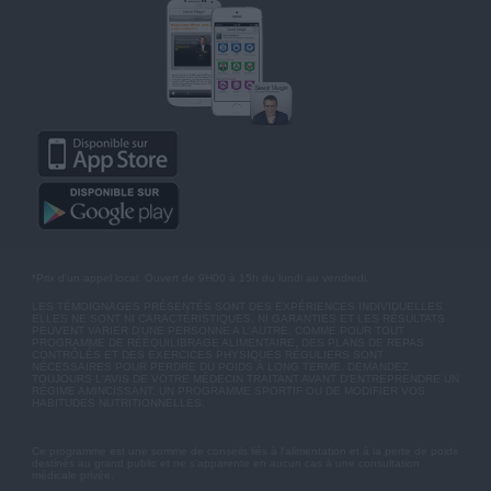
*Prix d'un appel local. Ouvert de 9H00 à 15h du lundi au vendredi.
LES TÉMOIGNAGES PRÉSENTÉS SONT DES EXPÉRIENCES INDIVIDUELLES.
ELLES NE SONT NI CARACTÉRISTIQUES, NI GARANTIES ET LES RÉSULTATS
PEUVENT VARIER D'UNE PERSONNE A L'AUTRE. COMME POUR TOUT
PROGRAMME DE RÉÉQUILIBRAGE ALIMENTAIRE, DES PLANS DE REPAS
CONTRÔLÉS ET DES EXERCICES PHYSIQUES RÉGULIERS SONT
NÉCESSAIRES POUR PERDRE DU POIDS À LONG TERME. DEMANDEZ
TOUJOURS L'AVIS DE VOTRE MÉDECIN TRAITANT AVANT D'ENTREPRENDRE UN
RÉGIME AMINCISSANT, UN PROGRAMME SPORTIF OU DE MODIFIER VOS
HABITUDES NUTRITIONNELLES.
Ce programme est une somme de conseils liés à l'alimentation et à la perte de poids
destinés au grand public et ne s'apparente en aucun cas à une consultation
médicale privée.