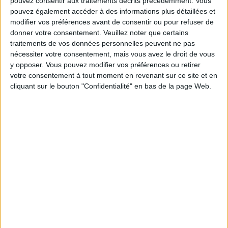
Les équipes du Service-client et de la
pouvez consentir aux traitements décrits précédemment. Vous
Communauté Savoir Maigrir vous aident
pouvez également accéder à des informations plus détaillées et
chaque semaine à vous rapprocher
modifier vos préférences avant de consentir ou pour refuser de
sereinement de votre objectif minceur.
donner votre consentement.
Veuillez noter que certains
traitements de vos données personnelles peuvent ne pas
nécessiter votre consentement, mais vous avez le droit de vous
y opposer. Vous pouvez modifier vos préférences ou retirer
Votre bilan minceur
(env. 2
votre consentement à tout moment en revenant sur ce site et en
cliquant sur le bouton "Confidentialité" en bas de la page Web.
min)
un homme
Je suis
une femme
cm
Je mesure
kg
Je pèse
kg
Je voudrais
peser