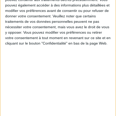
sereinement de votre objectif minceur.
pouvez également accéder à des informations plus détaillées et
modifier vos préférences avant de consentir ou pour refuser de
donner votre consentement.
Veuillez noter que certains
traitements de vos données personnelles peuvent ne pas
Votre bilan minceur
(env. 2
nécessiter votre consentement, mais vous avez le droit de vous
min)
y opposer. Vous pouvez modifier vos préférences ou retirer
votre consentement à tout moment en revenant sur ce site et en
cliquant sur le bouton "Confidentialité" en bas de la page Web.
un homme
Je suis
une femme
cm
Je mesure
kg
Je pèse
kg
Je voudrais
peser
ans
J'ai