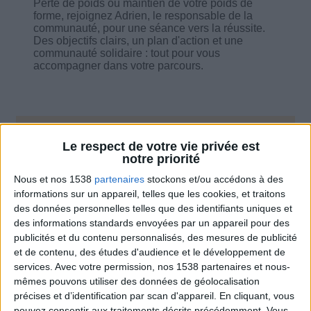
Perte de poids ou maintien de votre poids de
forme, rejoignez Adrien, le responsable de la
communauté, pour une séance vers la réussite.
Des objectifs clairs, un plan d'action et une
communauté solidaire : tout pour vous
accompagner dans votre parcours.
Combien de kilos souhaitez-vous perdre ?
Le respect de votre vie privée est
notre priorité
Moins de
De 5 à 10
Plus de
Nous et nos 1538
partenaires
stockons et/ou accédons à des
5 kilos
kilos
10 kilos
informations sur un appareil, telles que les cookies, et traitons
des données personnelles telles que des identifiants uniques et
des informations standards envoyées par un appareil pour des
publicités et du contenu personnalisés, des mesures de publicité
Service-client & Motivation
Voir tout
et de contenu, des études d'audience et le développement de
services.
Avec votre permission, nos 1538 partenaires et nous-
Les équipes du Service-client et de la
mêmes pouvons utiliser des données de géolocalisation
Communauté Savoir Maigrir vous aident
précises et d’identification par scan d'appareil. En cliquant, vous
chaque semaine à vous rapprocher
pouvez consentir aux traitements décrits précédemment. Vous