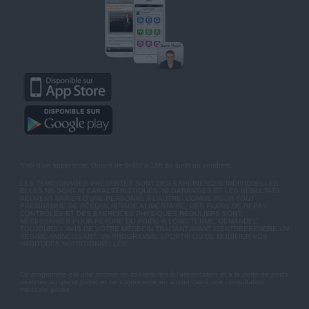
*Prix d'un appel local. Ouvert de 9H00 à 15h du lundi au vendredi.
LES TÉMOIGNAGES PRÉSENTÉS SONT DES EXPÉRIENCES INDIVIDUELLES.
ELLES NE SONT NI CARACTÉRISTIQUES, NI GARANTIES ET LES RÉSULTATS
PEUVENT VARIER D'UNE PERSONNE A L'AUTRE. COMME POUR TOUT
PROGRAMME DE RÉÉQUILIBRAGE ALIMENTAIRE, DES PLANS DE REPAS
CONTRÔLÉS ET DES EXERCICES PHYSIQUES RÉGULIERS SONT
NÉCESSAIRES POUR PERDRE DU POIDS À LONG TERME. DEMANDEZ
TOUJOURS L'AVIS DE VOTRE MÉDECIN TRAITANT AVANT D'ENTREPRENDRE UN
RÉGIME AMINCISSANT, UN PROGRAMME SPORTIF OU DE MODIFIER VOS
HABITUDES NUTRITIONNELLES.
Ce programme est une somme de conseils liés à l'alimentation et à la perte de poids
destinés au grand public et ne s'apparente en aucun cas à une consultation
médicale privée.