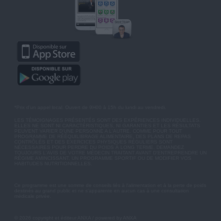
*Prix d'un appel local. Ouvert de 9H00 à 15h du lundi au vendredi.
LES TÉMOIGNAGES PRÉSENTÉS SONT DES EXPÉRIENCES INDIVIDUELLES.
ELLES NE SONT NI CARACTÉRISTIQUES, NI GARANTIES ET LES RÉSULTATS
PEUVENT VARIER D'UNE PERSONNE A L'AUTRE. COMME POUR TOUT
PROGRAMME DE RÉÉQUILIBRAGE ALIMENTAIRE, DES PLANS DE REPAS
CONTRÔLÉS ET DES EXERCICES PHYSIQUES RÉGULIERS SONT
NÉCESSAIRES POUR PERDRE DU POIDS À LONG TERME. DEMANDEZ
TOUJOURS L'AVIS DE VOTRE MÉDECIN TRAITANT AVANT D'ENTREPRENDRE UN
RÉGIME AMINCISSANT, UN PROGRAMME SPORTIF OU DE MODIFIER VOS
HABITUDES NUTRITIONNELLES.
Ce programme est une somme de conseils liés à l'alimentation et à la perte de poids
destinés au grand public et ne s'apparente en aucun cas à une consultation
médicale privée.
© 2026 copyright et éditeur ANXA / powered by ANXA