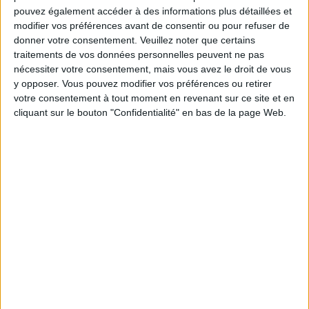
chaque semaine à vous rapprocher
pouvez également accéder à des informations plus détaillées et
sereinement de votre objectif minceur.
modifier vos préférences avant de consentir ou pour refuser de
donner votre consentement.
Veuillez noter que certains
traitements de vos données personnelles peuvent ne pas
nécessiter votre consentement, mais vous avez le droit de vous
Votre bilan minceur
(env. 2
y opposer. Vous pouvez modifier vos préférences ou retirer
min)
votre consentement à tout moment en revenant sur ce site et en
cliquant sur le bouton "Confidentialité" en bas de la page Web.
un homme
Je suis
une femme
cm
Je mesure
kg
Je pèse
kg
Je voudrais
peser