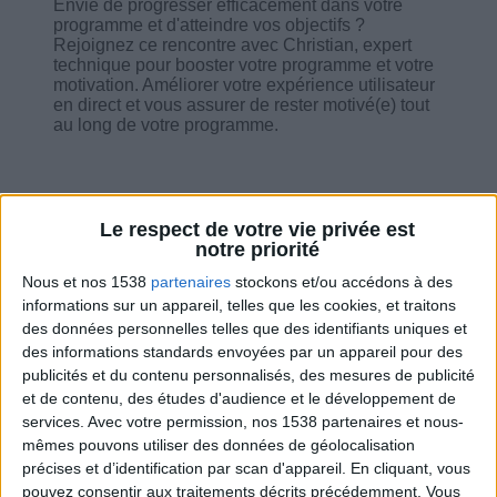
Envie de progresser efficacement dans votre
programme et d'atteindre vos objectifs ?
Rejoignez ce rencontre avec Christian, expert
technique pour booster votre programme et votre
motivation. Améliorer votre expérience utilisateur
en direct et vous assurer de rester motivé(e) tout
au long de votre programme.
Le respect de votre vie privée est
notre priorité
Combien de kilos souhaitez-vous perdre ?
Nous et nos 1538
partenaires
stockons et/ou accédons à des
Moins de
De 5 à 10
Plus de
informations sur un appareil, telles que les cookies, et traitons
5 kilos
kilos
10 kilos
des données personnelles telles que des identifiants uniques et
des informations standards envoyées par un appareil pour des
publicités et du contenu personnalisés, des mesures de publicité
et de contenu, des études d'audience et le développement de
Service-client & Motivation
Voir tout
services.
Avec votre permission, nos 1538 partenaires et nous-
mêmes pouvons utiliser des données de géolocalisation
Les équipes du Service-client et de la
précises et d’identification par scan d'appareil. En cliquant, vous
Communauté Savoir Maigrir vous aident
pouvez consentir aux traitements décrits précédemment. Vous