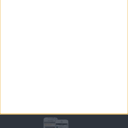
BOUTIQUE
LES LETTRES D'INFORMATION
INSCRIPTION
Forum Savoir Maigrir
JE COMMENCE MON RÉGIME COHEN
MORAL, MOTIVATION ET RÉGIME SAVOIR MAIGRIR
QUESTIONS SUR LE RÉGIME SAVOIR MAIGRIR
OUTILS DE COACHING COHEN
RECETTES COHEN
PRODUITS ET ALIMENTS
SPORT ET EXERCICE PHYSIQUE
RENCONTRES SAVOIR MAIGRIR ET PETITES ANNONCES
Support
CONTACT
RAPPELEZ-MOI
CONDITIONS D'UTILISATION
AIDE - FAQ
CHARTE SUR LA VIE PRIVÉE
BLOG DE JEAN MICHEL
MOT DE PASSE OUBLIÉ
Retrouvez Savoir Maigrir sur mobile