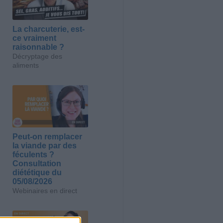
La charcuterie, est-
ce vraiment
raisonnable ?
Décryptage des
aliments
Peut-on remplacer
la viande par des
féculents ?
Consultation
diététique du
05/08/2026
Webinaires en direct