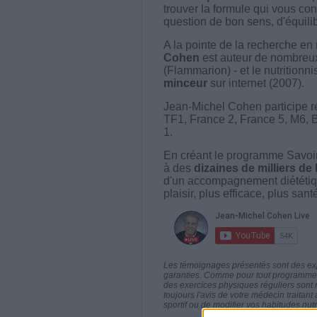
trouver la formule qui vous con
question de bon sens, d'équilibr
A la pointe de la recherche en 
Cohen
est auteur de nombreux 
(Flammarion) - et le nutritionni
minceur
sur internet (2007).
Jean-Michel Cohen participe r
TF1, France 2, France 5, M6, 
1.
En créant le programme Savoir
à des
dizaines de milliers de
d'un accompagnement diététiq
plaisir, plus efficace, plus san
Les témoignages présentés sont des expé
garanties. Comme pour tout programme d
des exercices physiques réguliers sont
toujours l'avis de votre médecin traita
sportif ou de modifier vos habitudes nutr