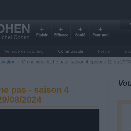
Méthode de coaching
Communauté
Forum
Bo
tivation
On ne vous lâche pas - saison 4 épisode 12 du 29/0
Vot
he pas - saison 4
29/08/2024