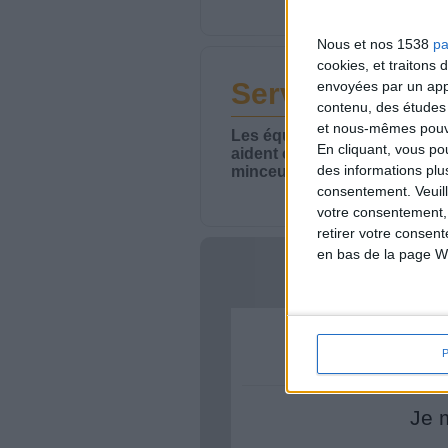
Nous et nos 1538
pa
cookies, et traitons
Service-client 
envoyées par un appa
contenu, des études
et nous-mêmes pouvon
Les équipes du Service-clie
En cliquant, vous p
aident chaque semaine à vou
des informations plu
minceur.
consentement.
Veuil
votre consentement,
retirer votre consen
en bas de la page W
Votre bi
Je 