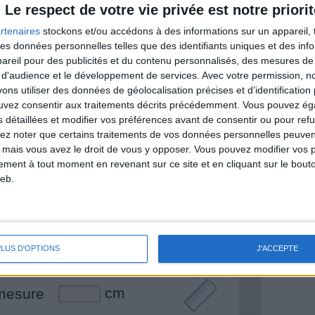
Le respect de votre vie privée est notre priorit
rtenaires
stockons et/ou accédons à des informations sur un appareil, t
 des données personnelles telles que des identifiants uniques et des in
& Motivation
reil pour des publicités et du contenu personnalisés, des mesures de p
Voir tout
 d'audience et le développement de services.
Avec votre permission, n
s utiliser des données de géolocalisation précises et d’identification 
nt et de la Communauté Savoir Maigrir vous
ouvez consentir aux traitements décrits précédemment. Vous pouvez é
s rapprocher sereinement de votre objectif
s détaillées et modifier vos préférences avant de consentir ou pour ref
lez noter que certains traitements de vos données personnelles peuven
 mais vous avez le droit de vous y opposer. Vous pouvez modifier vos 
tement à tout moment en revenant sur ce site et en cliquant sur le bouto
eb.
lan minceur
(env. 2 min)
un homme
Je suis
PLUS D'OPTIONS
J'ACCEPTE
une femme
cm
mesure