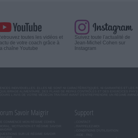
etrouvez toutes les vidéos et
Suivez toute l'actualité de
'actu de votre coach grâce à
Jean-Michel Cohen sur
a chaîne Youtube
Instagram
CES INDIVIDUELLES. ELLES NE SONT NI CARACTÉRISTIQUES, NI GARANTIES ET LES 
UILIBRAGE ALIMENTAIRE, DES PLANS DE REPAS CONTRÔLÉS ET DES EXERCICES PHY
OURS L'AVIS DE VOTRE MÉDECIN TRAITANT AVANT D'ENTREPRENDRE UN RÉGIME AMINC
orum Savoir Maigrir
Support
JE COMMENCE MON RÉGIME COHEN
CONTACT
MORAL, MOTIVATION ET RÉGIME SAVOIR
RAPPELEZ-MOI
MAIGRIR
CONDITIONS D'UTILISATION
QUESTIONS SUR LE RÉGIME SAVOIR
AIDE - FAQ
MAIGRIR