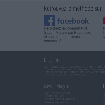
Retrouvez la méthode sur
Rejoignez la communauté
R
Savoir Maigrir sur Facebook
l
et suivez les dernières
s
nouveautés
Disclaimer
LES TÉMOIGNAGES PRÉSENTÉS SONT DES EXPÉRIEN
L'AUTRE. COMME POUR TOUT PROGRAMME DE RÉÉQ
PERDRE DU POIDS À LONG TERME. DEMANDEZ TOUJ
VOS HABITUDES NUTRITIONNELLES.
Savoir Maigrir
F
JEAN-MICHEL COHEN
RÉGIME COHEN
RÉGIME SAVOIR MAIGRIR
RÉGIME UNIVERSEL