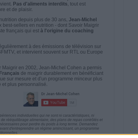
vient.
Pas d'aliments interdits
, tout est
e et de plaisir.
nutrition depuis plus de 30 ans,
Jean-Michel
best-sellers en nutrition - dont Savoir Maigrir
ste français qui est
à l'origine du coaching
égulièrement à des émissions de télévision sur
BFMTV, et intervient souvent sur RTL ou Europe
 Maigrir en 2002, Jean-Michel Cohen a permis
 Français
de maigrir durablement en bénéficiant
ue sur mesure et d'un programme minceur plus
té et plus personnalisé.
riences individuelles qui ne sont ni caractéristiques, ni
e rééquilibrage alimentaire, des plans de repas contrôlés et
 nécessaires pour perdre du poids à long terme. Demandez
nt avant d'entreprendre un régime amincissant, un programme
itionnelles.