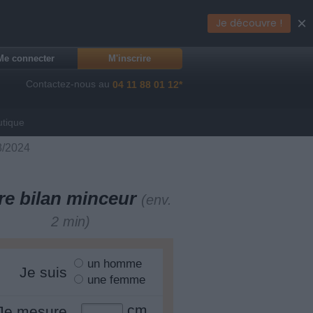
×
Je découvre !
Me connecter
M'inscrire
Contactez-nous au
04 11 88 01 12*
utique
8/2024
re bilan minceur
(env.
2 min)
un homme
Je suis
une femme
cm
Je mesure