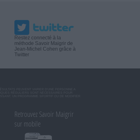
Restez connecté à la
méthode Savoir Maigrir de
Jean-Michel Cohen grâce à
Twitter
RÉSULTATS PEUVENT VARIER D'UNE PERSONNE A
SIQUES RÉGULIERS SONT NÉCESSAIRES POUR
ISSANT, UN PROGRAMME SPORTIF OU DE MODIFIER
Retrouvez Savoir Maigrir
sur mobile