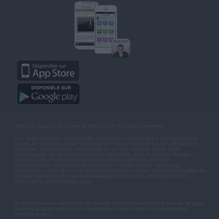
*Prix d'un appel local. Ouvert de 9H00 à 15h du lundi au vendredi.
LES TÉMOIGNAGES PRÉSENTÉS SONT DES EXPÉRIENCES INDIVIDUELLES.
ELLES NE SONT NI CARACTÉRISTIQUES, NI GARANTIES ET LES RÉSULTATS
PEUVENT VARIER D'UNE PERSONNE A L'AUTRE. COMME POUR TOUT
PROGRAMME DE RÉÉQUILIBRAGE ALIMENTAIRE, DES PLANS DE REPAS
CONTRÔLÉS ET DES EXERCICES PHYSIQUES RÉGULIERS SONT
NÉCESSAIRES POUR PERDRE DU POIDS À LONG TERME. DEMANDEZ
TOUJOURS L'AVIS DE VOTRE MÉDECIN TRAITANT AVANT D'ENTREPRENDRE UN
RÉGIME AMINCISSANT, UN PROGRAMME SPORTIF OU DE MODIFIER VOS
HABITUDES NUTRITIONNELLES.
Ce programme est une somme de conseils liés à l'alimentation et à la perte de poids
destinés au grand public et ne s'apparente en aucun cas à une consultation
médicale privée.