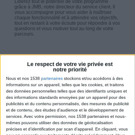
Libérez tout le potentiel de votre programme
grâce à JMB, notre directeur du service client. Il
vous accompagne pour vous aider à maîtriser
chaque fonctionnalité et à atteindre vos objectifs,
tout en restant à votre écoute pour répondre à vos
questions et vous motiver tout au long de votre
parcours.
Le respect de votre vie privée est
Combien de kilos souhaitez-vous perdre ?
notre priorité
Nous et nos 1538
partenaires
stockons et/ou accédons à des
Moins de
De 5 à 10
Plus de
informations sur un appareil, telles que les cookies, et traitons
5 kilos
kilos
10 kilos
des données personnelles telles que des identifiants uniques et
des informations standards envoyées par un appareil pour des
publicités et du contenu personnalisés, des mesures de publicité
et de contenu, des études d'audience et le développement de
Service-client & Motivation
Voir tout
services.
Avec votre permission, nos 1538 partenaires et nous-
mêmes pouvons utiliser des données de géolocalisation
Les équipes du Service-client et de la
précises et d’identification par scan d'appareil. En cliquant, vous
Communauté Savoir Maigrir vous aident