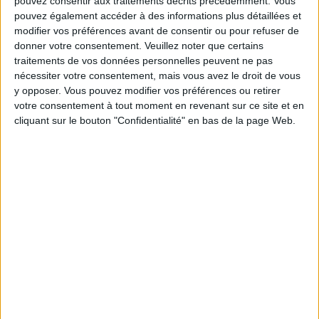
chaque semaine à vous rapprocher
pouvez consentir aux traitements décrits précédemment. Vous
sereinement de votre objectif minceur.
pouvez également accéder à des informations plus détaillées et
modifier vos préférences avant de consentir ou pour refuser de
donner votre consentement.
Veuillez noter que certains
traitements de vos données personnelles peuvent ne pas
Votre bilan minceur
nécessiter votre consentement, mais vous avez le droit de vous
(env. 2
y opposer. Vous pouvez modifier vos préférences ou retirer
min)
votre consentement à tout moment en revenant sur ce site et en
cliquant sur le bouton "Confidentialité" en bas de la page Web.
un homme
Je suis
une femme
cm
Je mesure
kg
Je pèse
kg
Je voudrais
peser