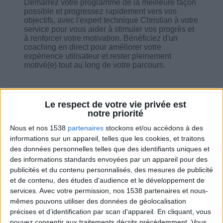
Démarrez votre programme de la meilleure façon
possible et progressez rapidement vers vos
objectifs, avec l'expert technique Christian à votre
service pour vous aider à stimuler vos progrès et
à renforcer votre motivation. Bénéficiez d'un
coaching en direct pour améliorer votre
expérience utilisateur et rester pleinement
motivé(e) tout au long de votre parcours.
Le respect de votre vie privée est
notre priorité
Combien de kilos souhaitez-vous perdre ?
Nous et nos 1538
partenaires
stockons et/ou accédons à des
informations sur un appareil, telles que les cookies, et traitons
Moins de
De 5 à 10
Plus de
des données personnelles telles que des identifiants uniques et
5 kilos
kilos
10 kilos
des informations standards envoyées par un appareil pour des
publicités et du contenu personnalisés, des mesures de publicité
et de contenu, des études d'audience et le développement de
services.
Avec votre permission, nos 1538 partenaires et nous-
Service-client & Motivation
Voir tout
mêmes pouvons utiliser des données de géolocalisation
précises et d’identification par scan d'appareil. En cliquant, vous
Les équipes du Service-client et de la
pouvez consentir aux traitements décrits précédemment. Vous