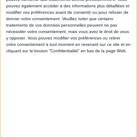
Communauté Savoir Maigrir vous aident
chaque semaine à vous rapprocher
pouvez également accéder à des informations plus détaillées et
sereinement de votre objectif minceur.
modifier vos préférences avant de consentir ou pour refuser de
donner votre consentement.
Veuillez noter que certains
traitements de vos données personnelles peuvent ne pas
nécessiter votre consentement, mais vous avez le droit de vous
Votre bilan minceur
y opposer. Vous pouvez modifier vos préférences ou retirer
(env. 2
votre consentement à tout moment en revenant sur ce site et en
min)
cliquant sur le bouton "Confidentialité" en bas de la page Web.
un homme
Je suis
une femme
cm
Je mesure
kg
Je pèse
kg
Je voudrais
peser