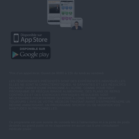
*Prix d'un appel local. Ouvert de 9H00 à 15h du lundi au vendredi.
LES TÉMOIGNAGES PRÉSENTÉS SONT DES EXPÉRIENCES INDIVIDUELLES.
ELLES NE SONT NI CARACTÉRISTIQUES, NI GARANTIES ET LES RÉSULTATS
PEUVENT VARIER D'UNE PERSONNE A L'AUTRE. COMME POUR TOUT
PROGRAMME DE RÉÉQUILIBRAGE ALIMENTAIRE, DES PLANS DE REPAS
CONTRÔLÉS ET DES EXERCICES PHYSIQUES RÉGULIERS SONT
NÉCESSAIRES POUR PERDRE DU POIDS À LONG TERME. DEMANDEZ
TOUJOURS L'AVIS DE VOTRE MÉDECIN TRAITANT AVANT D'ENTREPRENDRE UN
RÉGIME AMINCISSANT, UN PROGRAMME SPORTIF OU DE MODIFIER VOS
HABITUDES NUTRITIONNELLES.
Ce programme est une somme de conseils liés à l'alimentation et à la perte de poids
destinés au grand public et ne s'apparente en aucun cas à une consultation
médicale privée.