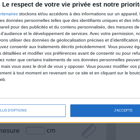
Le respect de votre vie privée est notre priorit
rtenaires
stockons et/ou accédons à des informations sur un appareil, t
 des données personnelles telles que des identifiants uniques et des in
& Motivation
reil pour des publicités et du contenu personnalisés, des mesures de p
Voir tout
 d'audience et le développement de services.
Avec votre permission, n
s utiliser des données de géolocalisation précises et d’identification 
nt et de la Communauté Savoir Maigrir vous
ouvez consentir aux traitements décrits précédemment. Vous pouvez é
s rapprocher sereinement de votre objectif
s détaillées et modifier vos préférences avant de consentir ou pour ref
lez noter que certains traitements de vos données personnelles peuven
 mais vous avez le droit de vous y opposer. Vous pouvez modifier vos 
tement à tout moment en revenant sur ce site et en cliquant sur le bouto
eb.
lan minceur
(env. 2 min)
un homme
Je suis
PLUS D'OPTIONS
J'ACCEPTE
une femme
cm
mesure