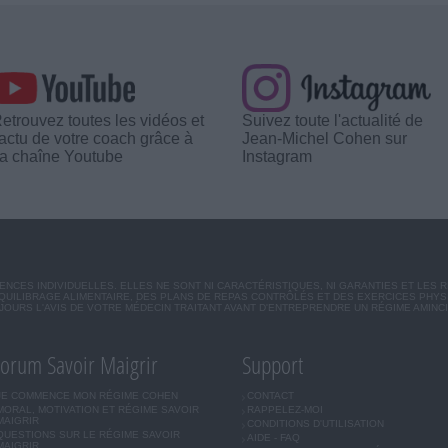
etrouvez toutes les vidéos et
Suivez toute l'actualité de
'actu de votre coach grâce à
Jean-Michel Cohen sur
a chaîne Youtube
Instagram
CES INDIVIDUELLES. ELLES NE SONT NI CARACTÉRISTIQUES, NI GARANTIES ET LES 
UILIBRAGE ALIMENTAIRE, DES PLANS DE REPAS CONTRÔLÉS ET DES EXERCICES PHY
OURS L'AVIS DE VOTRE MÉDECIN TRAITANT AVANT D'ENTREPRENDRE UN RÉGIME AMINC
orum Savoir Maigrir
Support
JE COMMENCE MON RÉGIME COHEN
CONTACT
MORAL, MOTIVATION ET RÉGIME SAVOIR
RAPPELEZ-MOI
MAIGRIR
CONDITIONS D'UTILISATION
QUESTIONS SUR LE RÉGIME SAVOIR
AIDE - FAQ
MAIGRIR