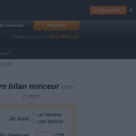
×
Je découvre !
Me connecter
M'inscrire
Contactez-nous au
04 11 88 01 12*
utique
9/2024
re bilan minceur
(env.
2 min)
un homme
Je suis
une femme
cm
Je mesure