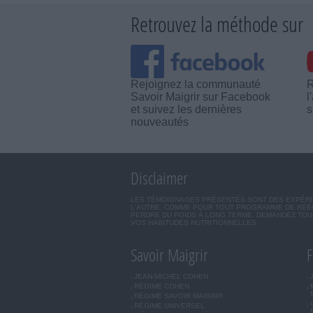
Retrouvez la méthode sur
Rejoignez la communauté
R
Savoir Maigrir sur Facebook
l
et suivez les dernières
s
nouveautés
Disclaimer
LES TÉMOIGNAGES PRÉSENTÉS SONT DES EXPÉRIEN
L'AUTRE. COMME POUR TOUT PROGRAMME DE RÉÉQ
PERDRE DU POIDS À LONG TERME. DEMANDEZ TOUJ
VOS HABITUDES NUTRITIONNELLES.
Savoir Maigrir
F
JEAN-MICHEL COHEN
RÉGIME COHEN
RÉGIME SAVOIR MAIGRIR
RÉGIME UNIVERSEL