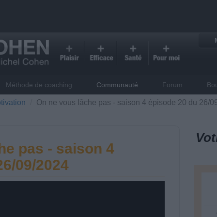
Méthode de coaching
Communauté
Forum
Bo
tivation
On ne vous lâche pas - saison 4 épisode 20 du 26/0
Vot
he pas - saison 4
26/09/2024