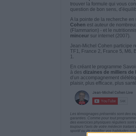
trouver la formule qui vous con
question de bon sens, d'équilibr
A la pointe de la recherche en 
Cohen
est auteur de nombreux 
(Flammarion) - et le nutritionni
minceur
sur internet (2007).
Jean-Michel Cohen participe r
TF1, France 2, France 5, M6, 
1.
En créant le programme Savoir
à des
dizaines de milliers de
d'un accompagnement diététiq
plaisir, plus efficace, plus san
Les témoignages présentés sont des expé
garanties. Comme pour tout programme d
des exercices physiques réguliers sont
toujours l'avis de votre médecin traita
sportif ou de modifier vos habitudes nutr