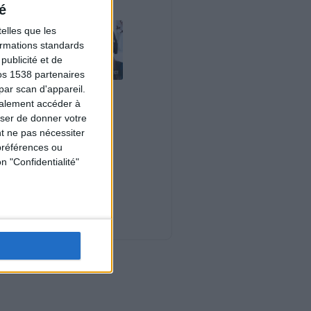
é
elles que les
formations standards
ublicité et de
os 1538 partenaires
par scan d'appareil.
Le plan à 1600
galement accéder à
calories est-il trop
copieux ?
user de donner votre
Consultation
t ne pas nécessiter
diététique du
préférences ou
03/08/2026
n "Confidentialité"
Webinaires en direct
Nouveautés