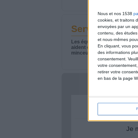
Nous et nos 1538
pa
cookies, et traitons
Service-client 
envoyées par un appa
contenu, des études
et nous-mêmes pouvon
Les équipes du Service-clie
En cliquant, vous p
aident chaque semaine à vou
des informations plu
minceur.
consentement.
Veuil
votre consentement,
retirer votre consen
en bas de la page W
Votre bi
Je 