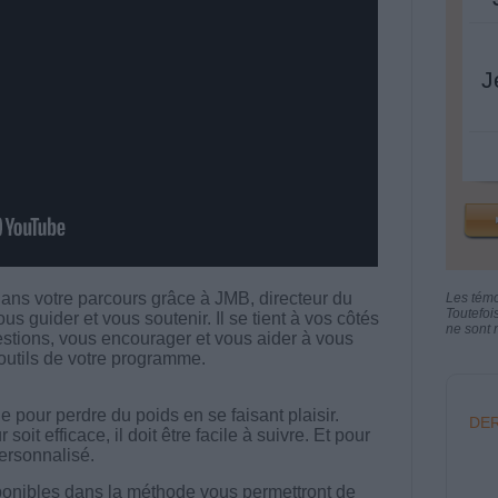
J
ans votre parcours grâce à JMB, directeur du
Les tém
Toutefoi
ous guider et vous soutenir. Il se tient à vos côtés
ne sont n
stions, vous encourager et vous aider à vous
s outils de votre programme.
 pour perdre du poids en se faisant plaisir.
DER
t efficace, il doit être facile à suivre. Et pour
 personnalisé.
onibles dans la méthode vous permettront de