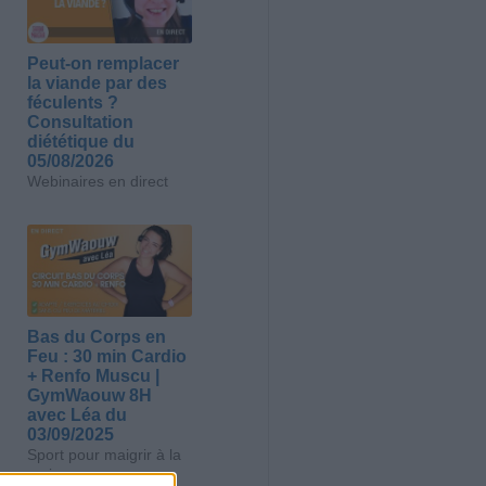
Peut-on remplacer
la viande par des
féculents ?
Consultation
diététique du
05/08/2026
Webinaires en direct
Bas du Corps en
Feu : 30 min Cardio
+ Renfo Muscu |
GymWaouw 8H
avec Léa du
03/09/2025
Sport pour maigrir à la
maison