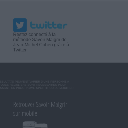
Restez connecté à la
méthode Savoir Maigrir de
Jean-Michel Cohen grâce à
Twitter
RÉSULTATS PEUVENT VARIER D'UNE PERSONNE A
SIQUES RÉGULIERS SONT NÉCESSAIRES POUR
ISSANT, UN PROGRAMME SPORTIF OU DE MODIFIER
Retrouvez Savoir Maigrir
sur mobile