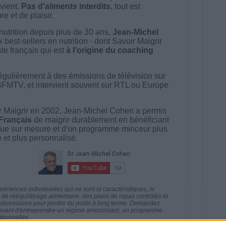
vient.
Pas d'aliments interdits
, tout est
e et de plaisir.
nutrition depuis plus de 30 ans,
Jean-Michel
best-sellers en nutrition - dont Savoir Maigrir
ste français qui est
à l'origine du coaching
égulièrement à des émissions de télévision sur
BFMTV, et intervient souvent sur RTL ou Europe
 Maigrir en 2002, Jean-Michel Cohen a permis
 Français
de maigrir durablement en bénéficiant
ue sur mesure et d'un programme minceur plus
té et plus personnalisé.
riences individuelles qui ne sont ni caractéristiques, ni
e rééquilibrage alimentaire, des plans de repas contrôlés et
 nécessaires pour perdre du poids à long terme. Demandez
nt avant d'entreprendre un régime amincissant, un programme
itionnelles.