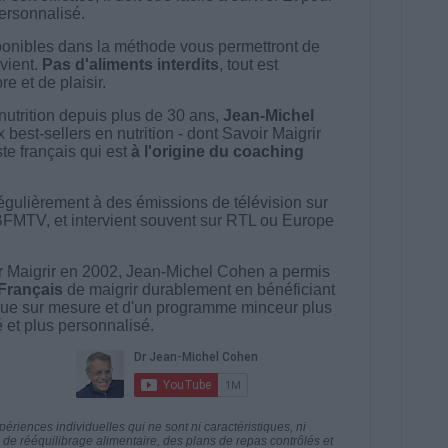
 personnalisé.
onibles dans la méthode vous permettront de
vient.
Pas d'aliments interdits
, tout est
e et de plaisir.
nutrition depuis plus de 30 ans,
Jean-Michel
best-sellers en nutrition - dont Savoir Maigrir
ste français qui est
à l'origine du coaching
égulièrement à des émissions de télévision sur
BFMTV, et intervient souvent sur RTL ou Europe
 Maigrir en 2002, Jean-Michel Cohen a permis
 Français
de maigrir durablement en bénéficiant
ue sur mesure et d'un programme minceur plus
té et plus personnalisé.
riences individuelles qui ne sont ni caractéristiques, ni
e rééquilibrage alimentaire, des plans de repas contrôlés et