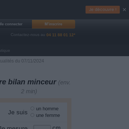
×
Je découvre !
Me connecter
M'inscrire
Contactez-nous au
04 11 88 01 12*
utique
tualités du 07/11/2024
re bilan minceur
(env.
2 min)
un homme
Je suis
une femme
cm
Je mesure