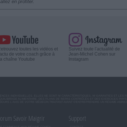
allez en profiter.
etrouvez toutes les vidéos et
Suivez toute l'actualité de
'actu de votre coach grâce à
Jean-Michel Cohen sur
a chaîne Youtube
Instagram
CES INDIVIDUELLES. ELLES NE SONT NI CARACTÉRISTIQUES, NI GARANTIES ET LES 
UILIBRAGE ALIMENTAIRE, DES PLANS DE REPAS CONTRÔLÉS ET DES EXERCICES PHY
OURS L'AVIS DE VOTRE MÉDECIN TRAITANT AVANT D'ENTREPRENDRE UN RÉGIME AMINC
orum Savoir Maigrir
Support
JE COMMENCE MON RÉGIME COHEN
CONTACT