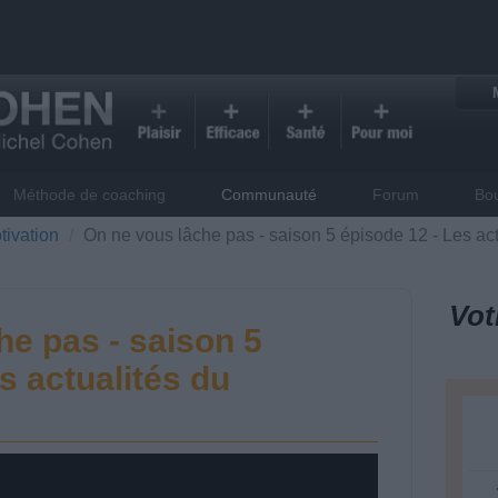
Méthode de coaching
Communauté
Forum
Bo
tivation
On ne vous lâche pas - saison 5 épisode 12 - Les ac
Vot
he pas - saison 5
s actualités du