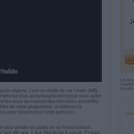
J
Les tém
Toutefoi
ne sont n
qu'un régime, c'est un mode de vie ! Avec JMB,
 bénéficiez d'un accompagnement pour vous aider
. Tenez-vous au courant des dernières actualités,
alités de votre programme, et obtenez la
vous avez besoin pour votre parcours.
DER
 pour perdre du poids en se faisant plaisir.
t efficace, il doit être facile à suivre. Et pour