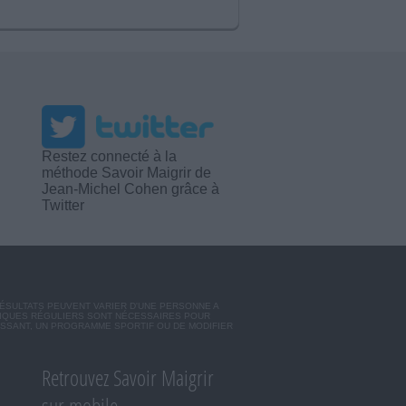
Restez connecté à la
méthode Savoir Maigrir de
Jean-Michel Cohen grâce à
Twitter
RÉSULTATS PEUVENT VARIER D'UNE PERSONNE A
SIQUES RÉGULIERS SONT NÉCESSAIRES POUR
ISSANT, UN PROGRAMME SPORTIF OU DE MODIFIER
Retrouvez Savoir Maigrir
sur mobile