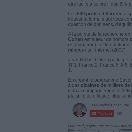
être facile à suivre il doit être
Les
500 profils différents
disp
trouver la formule qui vous con
question de bon sens, d'équilibr
A la pointe de la recherche en 
Cohen
est auteur de nombreux 
(Flammarion) - et le nutritionni
minceur
sur internet (2007).
Jean-Michel Cohen participe r
TF1, France 2, France 5, M6, 
1.
En créant le programme Savoir
à des
dizaines de milliers de
d'un accompagnement diététiq
plaisir, plus efficace, plus san
Les témoignages présentés sont des expé
garanties. Comme pour tout programme d