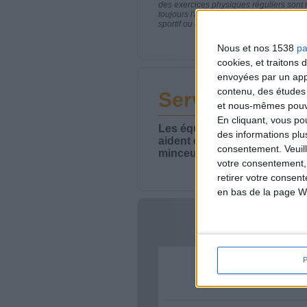
des exercices physiques réguliers sont
toujours l'avis de votre médecin traita
sportif ou de modifier vos habitudes nutr
Nous et nos 1538
pa
cookies, et traitons
envoyées par un appa
contenu, des études
Service-client 
et nous-mêmes pouvon
En cliquant, vous p
Les équipes du Service-clie
des informations plu
aident chaque semaine à vou
consentement.
Veuil
minceur.
votre consentement,
retirer votre consen
en bas de la page W
Votre bi