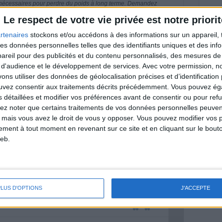
 nécessaires pour perdre du poids à long terme. Demandez
nt avant d'entreprendre un régime amincissant, un programme
itionnelles.
Le respect de votre vie privée est notre priorit
rtenaires
stockons et/ou accédons à des informations sur un appareil, t
 des données personnelles telles que des identifiants uniques et des in
reil pour des publicités et du contenu personnalisés, des mesures de p
 d'audience et le développement de services.
Avec votre permission, n
& Motivation
Voir tout
s utiliser des données de géolocalisation précises et d’identification 
ouvez consentir aux traitements décrits précédemment. Vous pouvez é
nt et de la Communauté Savoir Maigrir vous
s détaillées et modifier vos préférences avant de consentir ou pour ref
s rapprocher sereinement de votre objectif
lez noter que certains traitements de vos données personnelles peuven
 mais vous avez le droit de vous y opposer. Vous pouvez modifier vos 
tement à tout moment en revenant sur ce site et en cliquant sur le bouto
eb.
lan minceur
(env. 2 min)
PLUS D'OPTIONS
J'ACCEPTE
un homme
Je suis
une femme