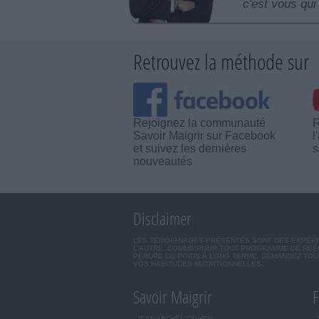
c'est vous qui 
Retrouvez la méthode sur
Rejoignez la communauté
R
Savoir Maigrir sur Facebook
l
et suivez les dernières
s
nouveautés
Disclaimer
LES TÉMOIGNAGES PRÉSENTÉS SONT DES EXPÉRIEN
L'AUTRE. COMME POUR TOUT PROGRAMME DE RÉÉQ
PERDRE DU POIDS À LONG TERME. DEMANDEZ TOUJ
VOS HABITUDES NUTRITIONNELLES.
Savoir Maigrir
F
JEAN-MICHEL COHEN