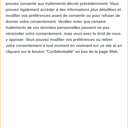
pouvez consentir aux traitements décrits précédemment. Vous
pouvez également accéder à des informations plus détaillées et
Les équipes du Service-client et de la
Communauté Savoir Maigrir vous aident
modifier vos préférences avant de consentir ou pour refuser de
chaque semaine à vous rapprocher
donner votre consentement.
Veuillez noter que certains
sereinement de votre objectif minceur.
traitements de vos données personnelles peuvent ne pas
nécessiter votre consentement, mais vous avez le droit de vous
y opposer. Vous pouvez modifier vos préférences ou retirer
votre consentement à tout moment en revenant sur ce site et en
Votre bilan minceur
cliquant sur le bouton "Confidentialité" en bas de la page Web.
(env. 2
min)
un homme
Je suis
une femme
cm
Je mesure
kg
Je pèse
kg
Je voudrais