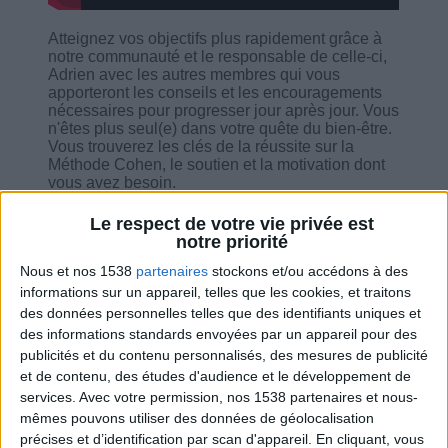
Atteignez vos objectifs plus rapidement grâce à
notre communauté et le responsable de celle-ci,
Adrien avec les autres membres qui vous
apporteront les conseils et les encouragements
nécessaires pour progresser jour après jour. Vous
n'êtes plus seul(e) dans votre quête du bien-être.
Vous trouverez les clés de la réussite sur la
Méthode Cohen, le soutien et la motivation dont
vous avez besoin.
Le respect de votre vie privée est
notre priorité
Nous et nos 1538
partenaires
stockons et/ou accédons à des
informations sur un appareil, telles que les cookies, et traitons
Combien de kilos souhaitez-vous perdre ?
des données personnelles telles que des identifiants uniques et
des informations standards envoyées par un appareil pour des
Moins de
De 5 à 10
Plus de
publicités et du contenu personnalisés, des mesures de publicité
5 kilos
kilos
10 kilos
et de contenu, des études d'audience et le développement de
services.
Avec votre permission, nos 1538 partenaires et nous-
mêmes pouvons utiliser des données de géolocalisation
précises et d’identification par scan d'appareil. En cliquant, vous
Service-client & Motivation
Voir tout