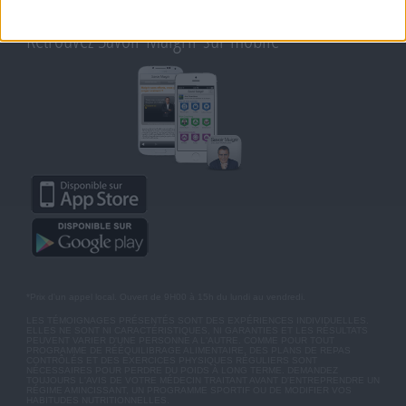
MOT DE PASSE OUBLIÉ
Retrouvez Savoir Maigrir sur mobile
*Prix d'un appel local. Ouvert de 9H00 à 15h du lundi au vendredi.
LES TÉMOIGNAGES PRÉSENTÉS SONT DES EXPÉRIENCES INDIVIDUELLES.
ELLES NE SONT NI CARACTÉRISTIQUES, NI GARANTIES ET LES RÉSULTATS
PEUVENT VARIER D'UNE PERSONNE A L'AUTRE. COMME POUR TOUT
PROGRAMME DE RÉÉQUILIBRAGE ALIMENTAIRE, DES PLANS DE REPAS
CONTRÔLÉS ET DES EXERCICES PHYSIQUES RÉGULIERS SONT
NÉCESSAIRES POUR PERDRE DU POIDS À LONG TERME. DEMANDEZ
TOUJOURS L'AVIS DE VOTRE MÉDECIN TRAITANT AVANT D'ENTREPRENDRE UN
RÉGIME AMINCISSANT, UN PROGRAMME SPORTIF OU DE MODIFIER VOS
HABITUDES NUTRITIONNELLES.