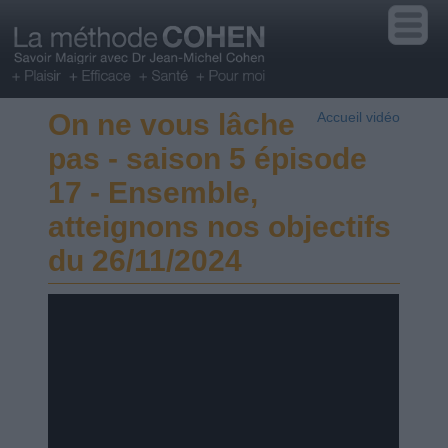
On ne vous lâche
Accueil vidéo
pas - saison 5 épisode
17 - Ensemble,
atteignons nos objectifs
du 26/11/2024