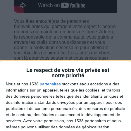
Vous êtes entouré(e)s de personnes
bienveillantes qui partagent votre objectif : perdre
du poids ou maintenir un poids de forme. Adrien,
le responsable de la communauté, vous guide à
travers les outils dont vous disposez et vous
donne la motivation nécessaire pour atteindre
vos objectifs de bien-être. Les autres membres
sont là pour vous soutenir et vous encourager
dans un environnement accueillant où vous
pourrez partager vos expériences et trouver
Le respect de votre vie privée est
l'inspiration. Vous y arriverez ! Vous adopterez de
notre priorité
nouvelles habitudes qui vous permettront de vous
Nous et nos 1538
partenaires
stockons et/ou accédons à des
épanouir.
informations sur un appareil, telles que les cookies, et traitons
des données personnelles telles que des identifiants uniques et
des informations standards envoyées par un appareil pour des
publicités et du contenu personnalisés, des mesures de publicité
et de contenu, des études d'audience et le développement de
Combien de kilos souhaitez-vous perdre ?
services.
Avec votre permission, nos 1538 partenaires et nous-
mêmes pouvons utiliser des données de géolocalisation
Moins de
De 5 à 10
Plus de