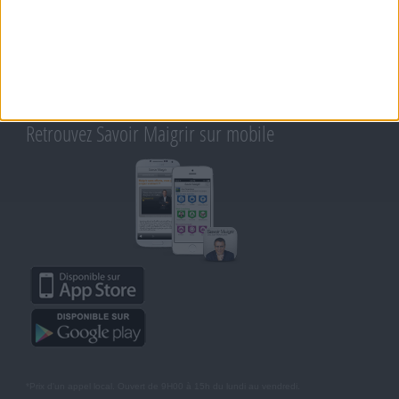
Support
CONTACT
RAPPELEZ-MOI
CONDITIONS D'UTILISATION
AIDE - FAQ
CHARTE SUR LA VIE PRIVÉE
BLOG DE JEAN MICHEL
MOT DE PASSE OUBLIÉ
Retrouvez Savoir Maigrir sur mobile
*Prix d'un appel local. Ouvert de 9H00 à 15h du lundi au vendredi.