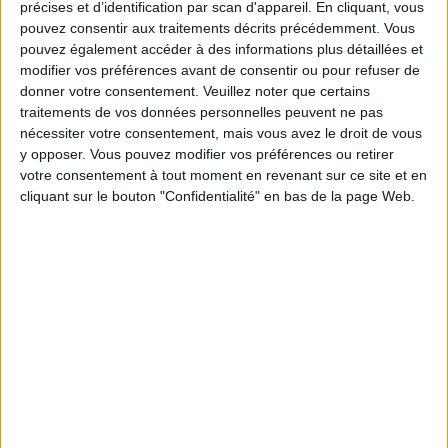
précises et d’identification par scan d'appareil. En cliquant, vous
5 kilos
kilos
10 kilos
pouvez consentir aux traitements décrits précédemment. Vous
pouvez également accéder à des informations plus détaillées et
modifier vos préférences avant de consentir ou pour refuser de
donner votre consentement.
Veuillez noter que certains
Service-client & Motivation
Voir tout
traitements de vos données personnelles peuvent ne pas
nécessiter votre consentement, mais vous avez le droit de vous
Les équipes du Service-client et de la
y opposer. Vous pouvez modifier vos préférences ou retirer
Communauté Savoir Maigrir vous aident
votre consentement à tout moment en revenant sur ce site et en
chaque semaine à vous rapprocher
sereinement de votre objectif minceur.
cliquant sur le bouton "Confidentialité" en bas de la page Web.
Votre bilan minceur
(env. 2
min)
un homme
Je suis
une femme