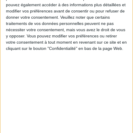
sereinement de votre objectif minceur.
pouvez également accéder à des informations plus détaillées et
modifier vos préférences avant de consentir ou pour refuser de
donner votre consentement.
Veuillez noter que certains
traitements de vos données personnelles peuvent ne pas
nécessiter votre consentement, mais vous avez le droit de vous
Votre bilan minceur
(env. 2
y opposer. Vous pouvez modifier vos préférences ou retirer
min)
votre consentement à tout moment en revenant sur ce site et en
cliquant sur le bouton "Confidentialité" en bas de la page Web.
un homme
Je suis
une femme
cm
Je mesure
kg
Je pèse
kg
Je voudrais
peser