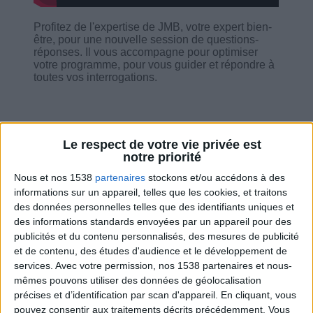
Profitez de l'expertise de JMB, votre expert bien-
être, pour une nouvelle session de questions-
réponses. Il vous accompagne pour optimiser
votre programme, pour vous guider et répondre à
toutes vos interrogations.
Le respect de votre vie privée est
notre priorité
Combien de kilos souhaitez-vous perdre ?
Nous et nos 1538
partenaires
stockons et/ou accédons à des
Moins de
De 5 à 10
Plus de
informations sur un appareil, telles que les cookies, et traitons
5 kilos
kilos
10 kilos
des données personnelles telles que des identifiants uniques et
des informations standards envoyées par un appareil pour des
publicités et du contenu personnalisés, des mesures de publicité
et de contenu, des études d'audience et le développement de
Service-client & Motivation
Voir tout
services.
Avec votre permission, nos 1538 partenaires et nous-
mêmes pouvons utiliser des données de géolocalisation
Les équipes du Service-client et de la
précises et d’identification par scan d'appareil. En cliquant, vous
Communauté Savoir Maigrir vous aident
pouvez consentir aux traitements décrits précédemment. Vous
chaque semaine à vous rapprocher