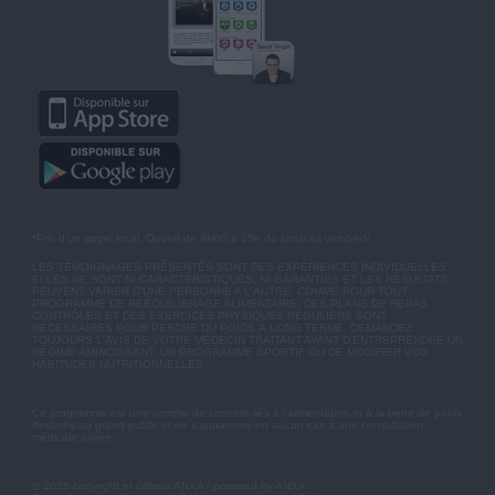
*Prix d'un appel local. Ouvert de 9H00 à 15h du lundi au vendredi.
LES TÉMOIGNAGES PRÉSENTÉS SONT DES EXPÉRIENCES INDIVIDUELLES.
ELLES NE SONT NI CARACTÉRISTIQUES, NI GARANTIES ET LES RÉSULTATS
PEUVENT VARIER D'UNE PERSONNE A L'AUTRE. COMME POUR TOUT
PROGRAMME DE RÉÉQUILIBRAGE ALIMENTAIRE, DES PLANS DE REPAS
CONTRÔLÉS ET DES EXERCICES PHYSIQUES RÉGULIERS SONT
NÉCESSAIRES POUR PERDRE DU POIDS À LONG TERME. DEMANDEZ
TOUJOURS L'AVIS DE VOTRE MÉDECIN TRAITANT AVANT D'ENTREPRENDRE UN
RÉGIME AMINCISSANT, UN PROGRAMME SPORTIF OU DE MODIFIER VOS
HABITUDES NUTRITIONNELLES.
Ce programme est une somme de conseils liés à l'alimentation et à la perte de poids
destinés au grand public et ne s'apparente en aucun cas à une consultation
médicale privée.
© 2026 copyright et éditeur ANXA / powered by ANXA