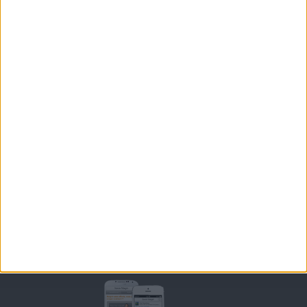
BOUTIQUE
LES LETTRES D'INFORMATION
INSCRIPTION
Forum Savoir Maigrir
JE COMMENCE MON RÉGIME COHEN
MORAL, MOTIVATION ET RÉGIME SAVOIR MAIGRIR
QUESTIONS SUR LE RÉGIME SAVOIR MAIGRIR
OUTILS DE COACHING COHEN
RECETTES COHEN
PRODUITS ET ALIMENTS
SPORT ET EXERCICE PHYSIQUE
RENCONTRES SAVOIR MAIGRIR ET PETITES ANNONCES
Support
CONTACT
RAPPELEZ-MOI
CONDITIONS D'UTILISATION
AIDE - FAQ
CHARTE SUR LA VIE PRIVÉE
BLOG DE JEAN MICHEL
MOT DE PASSE OUBLIÉ
Retrouvez Savoir Maigrir sur mobile