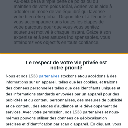
Au-delà de la simple perte de poids ou du
maintien de votre poids idéal, Adrien vous aide à
adopter un mode de vie équilibré qui favorise
votre bien-être global. Disponible et à l'écoute, il
vous accompagne dans toutes les étapes de
votre parcours pour que vous vous sentiez
soutenu et motivé à chaque instant. Grâce à son
expertise et à ses astuces indispensables, vous
atteindrez vos objectifs en toute confiance.
Le respect de votre vie privée est
notre priorité
Combien de kilos souhaitez-vous perdre ?
Nous et nos 1538
partenaires
stockons et/ou accédons à des
informations sur un appareil, telles que les cookies, et traitons
Moins de
De 5 à 10
Plus de
des données personnelles telles que des identifiants uniques et
5 kilos
kilos
10 kilos
des informations standards envoyées par un appareil pour des
publicités et du contenu personnalisés, des mesures de publicité
et de contenu, des études d'audience et le développement de
services.
Avec votre permission, nos 1538 partenaires et nous-
Service-client & Motivation
mêmes pouvons utiliser des données de géolocalisation
Voir tout
précises et d’identification par scan d'appareil. En cliquant, vous