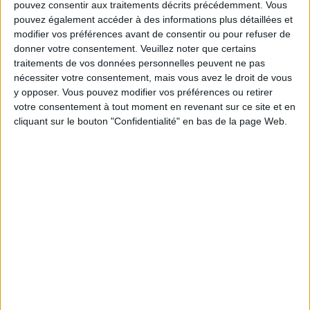
Les équipes du Service-client et de la
pouvez consentir aux traitements décrits précédemment. Vous
Communauté Savoir Maigrir vous aident
pouvez également accéder à des informations plus détaillées et
chaque semaine à vous rapprocher
modifier vos préférences avant de consentir ou pour refuser de
sereinement de votre objectif minceur.
donner votre consentement.
Veuillez noter que certains
traitements de vos données personnelles peuvent ne pas
nécessiter votre consentement, mais vous avez le droit de vous
y opposer. Vous pouvez modifier vos préférences ou retirer
Votre bilan minceur
(env. 2
votre consentement à tout moment en revenant sur ce site et en
cliquant sur le bouton "Confidentialité" en bas de la page Web.
min)
un homme
Je suis
une femme
cm
Je mesure
kg
Je pèse
kg
Je voudrais
peser