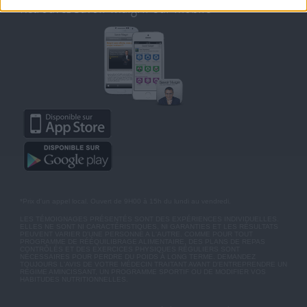
Retrouvez Savoir Maigrir sur mobile
*Prix d'un appel local. Ouvert de 9H00 à 15h du lundi au vendredi.
LES TÉMOIGNAGES PRÉSENTÉS SONT DES EXPÉRIENCES INDIVIDUELLES.
ELLES NE SONT NI CARACTÉRISTIQUES, NI GARANTIES ET LES RÉSULTATS
PEUVENT VARIER D'UNE PERSONNE A L'AUTRE. COMME POUR TOUT
PROGRAMME DE RÉÉQUILIBRAGE ALIMENTAIRE, DES PLANS DE REPAS
CONTRÔLÉS ET DES EXERCICES PHYSIQUES RÉGULIERS SONT
NÉCESSAIRES POUR PERDRE DU POIDS À LONG TERME. DEMANDEZ
TOUJOURS L'AVIS DE VOTRE MÉDECIN TRAITANT AVANT D'ENTREPRENDRE UN
RÉGIME AMINCISSANT, UN PROGRAMME SPORTIF OU DE MODIFIER VOS
HABITUDES NUTRITIONNELLES.