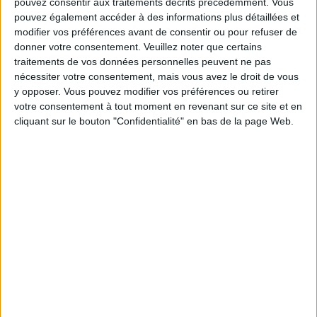
pouvez consentir aux traitements décrits précédemment. Vous
Les équipes du Service-client et de la
pouvez également accéder à des informations plus détaillées et
Communauté Savoir Maigrir vous aident
modifier vos préférences avant de consentir ou pour refuser de
chaque semaine à vous rapprocher
donner votre consentement.
Veuillez noter que certains
sereinement de votre objectif minceur.
traitements de vos données personnelles peuvent ne pas
nécessiter votre consentement, mais vous avez le droit de vous
y opposer. Vous pouvez modifier vos préférences ou retirer
votre consentement à tout moment en revenant sur ce site et en
Votre bilan minceur
(env. 2
cliquant sur le bouton "Confidentialité" en bas de la page Web.
min)
un homme
Je suis
une femme
cm
Je mesure
kg
Je pèse
kg
Je voudrais
peser