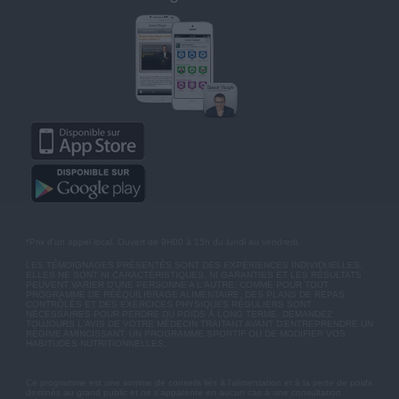
*Prix d'un appel local. Ouvert de 9H00 à 15h du lundi au vendredi.
LES TÉMOIGNAGES PRÉSENTÉS SONT DES EXPÉRIENCES INDIVIDUELLES.
ELLES NE SONT NI CARACTÉRISTIQUES, NI GARANTIES ET LES RÉSULTATS
PEUVENT VARIER D'UNE PERSONNE A L'AUTRE. COMME POUR TOUT
PROGRAMME DE RÉÉQUILIBRAGE ALIMENTAIRE, DES PLANS DE REPAS
CONTRÔLÉS ET DES EXERCICES PHYSIQUES RÉGULIERS SONT
NÉCESSAIRES POUR PERDRE DU POIDS À LONG TERME. DEMANDEZ
TOUJOURS L'AVIS DE VOTRE MÉDECIN TRAITANT AVANT D'ENTREPRENDRE UN
RÉGIME AMINCISSANT, UN PROGRAMME SPORTIF OU DE MODIFIER VOS
HABITUDES NUTRITIONNELLES.
Ce programme est une somme de conseils liés à l'alimentation et à la perte de poids
destinés au grand public et ne s'apparente en aucun cas à une consultation