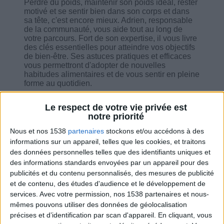
Perdre du poids, maintenir son poids idéal, rester
motivé et se sentir bien dans son corps et dans
sa tête, c'est encore mieux. Adrien, responsable
de la communauté, vous aide tout au long de
votre parcours. Fort de son expertise, il vous livre
des clés essentielles pour atteindre vos objectifs
de bien-être. Ses astuces pratiques et efficaces
vous permettront d'adopter de nouvelles
habitudes alimentaires et de vous sentir en pleine
forme au quotidien.
Le respect de votre vie privée est
notre priorité
Nous et nos 1538
partenaires
stockons et/ou accédons à des
Combien de kilos souhaitez-vous perdre ?
informations sur un appareil, telles que les cookies, et traitons
des données personnelles telles que des identifiants uniques et
Moins de
De 5 à 10
Plus de
des informations standards envoyées par un appareil pour des
5 kilos
kilos
10 kilos
publicités et du contenu personnalisés, des mesures de publicité
et de contenu, des études d'audience et le développement de
services.
Avec votre permission, nos 1538 partenaires et nous-
mêmes pouvons utiliser des données de géolocalisation
Service-client & Motivation
précises et d’identification par scan d'appareil. En cliquant, vous
Voir tout