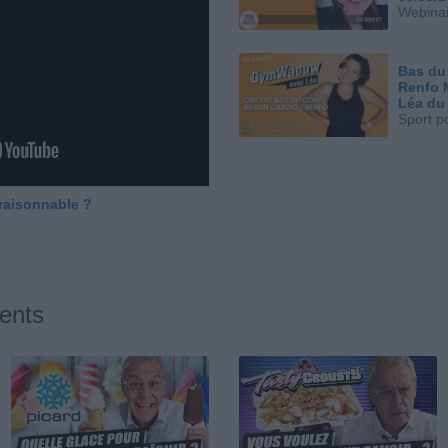
Webinai
Bas du
Renfo 
Léa du
Sport p
 raisonnable ?
ents