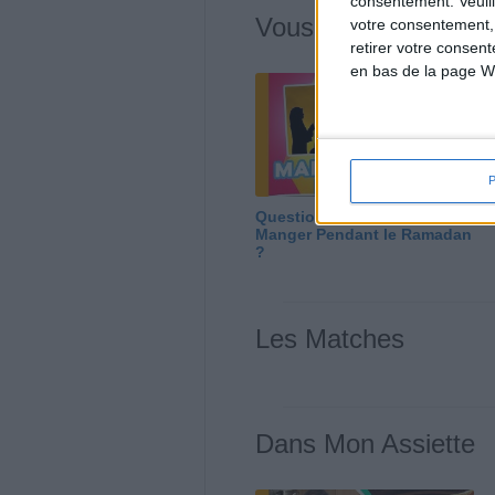
consentement.
Veuil
Vous m'avez deman
votre consentement,
retirer votre consen
en bas de la page W
Question/Réponse : Que
Manger Pendant le Ramadan
?
Les Matches
Dans Mon Assiette