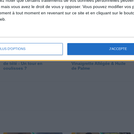
lez noter que certains traitements de vos données personnelles peuven
dé
 mais vous avez le droit de vous y opposer. Vous pouvez modifier vos 
tement à tout moment en revenant sur ce site et en cliquant sur le bouto
eb.
PLUS D'OPTIONS
J'ACCEPTE
Les secrets des émissions
Vos Questions : Bronzage,
de télé - Un tour en
Vinaigrette Allégée & Huile
coulisses ?
de Palme