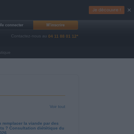
×
Je découvre !
Me connecter
M'inscrire
Contactez-nous au
04 11 88 01 12*
utique
Voir tout
 remplacer la viande par des
ts ? Consultation diététique du
2026