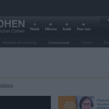
Méthode de coaching
Communauté
Forum
Bo
liées
Peut-on
féculen
05/08/