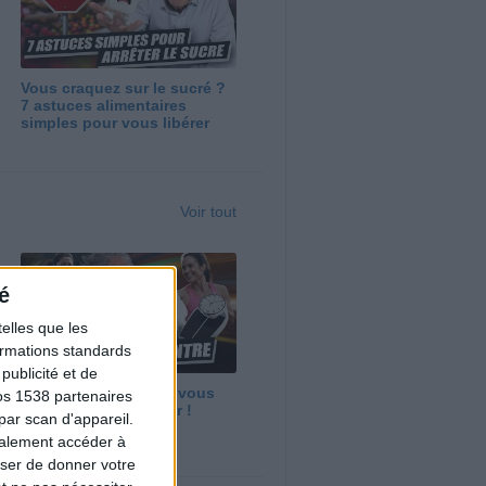
Vous craquez sur le sucré ?
7 astuces alimentaires
simples pour vous libérer
Voir tout
é
elles que les
formations standards
ublicité et de
Maigrir vite ? Ce que vous
os 1538 partenaires
devez vraiment savoir !
par scan d'appareil.
galement accéder à
user de donner votre