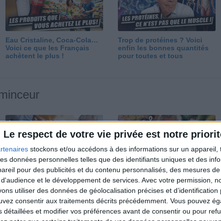
Eau Cristaline, Coca-Cola…
Trop de protéines ? Voici
Voici ce que les Français
enfin les bonnes quantités
achètent le plus !
pour toutes et tous
 minceur
Le respect de votre vie privée est notre priorit
rtenaires
stockons et/ou accédons à des informations sur un appareil, t
 des données personnelles telles que des identifiants uniques et des in
reil pour des publicités et du contenu personnalisés, des mesures de p
Perdre 10 kg : ma méthode
Et après la perte de poids ?
 d'audience et le développement de services.
Avec votre permission, n
est imparable
Je fais comment ?
s utiliser des données de géolocalisation précises et d’identification 
ouvez consentir aux traitements décrits précédemment. Vous pouvez é
s détaillées et modifier vos préférences avant de consentir ou pour ref