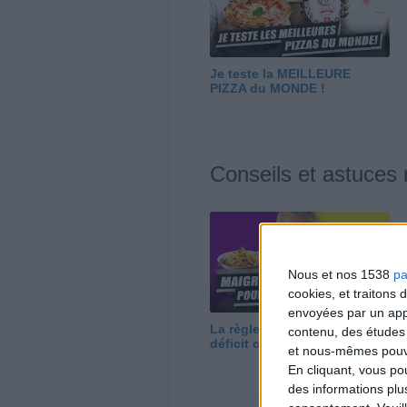
Je teste la MEILLEURE
PIZZA du MONDE !
Conseils et astuces
Nous et nos 1538
pa
cookies, et traitons
envoyées par un appa
La règle N°1 pour maigrir : le
contenu, des études
déficit calorique
et nous-mêmes pouvon
En cliquant, vous p
des informations plu