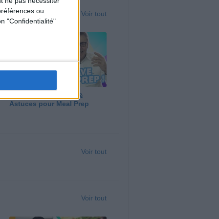
t ne pas nécessiter
préférences ou
Voir tout
n "Confidentialité"
Panga, Huile d'Olive &
Astuces pour Meal Prep
Voir tout
Voir tout