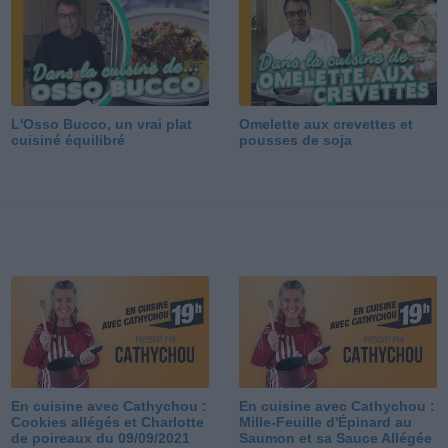
L'Osso Bucco, un vrai plat
Omelette aux crevettes et
cuisiné équilibré
pousses de soja
En cuisine avec Cathychou :
En cuisine avec Cathychou :
Cookies allégés et Charlotte
Mille-Feuille d'Épinard au
de poireaux du 09/09/2021
Saumon et sa Sauce Allégée