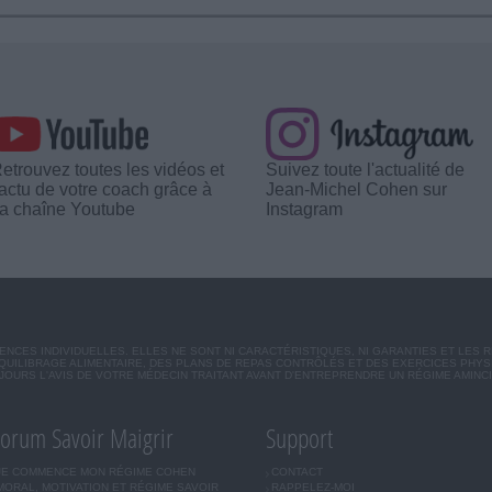
etrouvez toutes les vidéos et
Suivez toute l'actualité de
'actu de votre coach grâce à
Jean-Michel Cohen sur
a chaîne Youtube
Instagram
CES INDIVIDUELLES. ELLES NE SONT NI CARACTÉRISTIQUES, NI GARANTIES ET LES 
UILIBRAGE ALIMENTAIRE, DES PLANS DE REPAS CONTRÔLÉS ET DES EXERCICES PHY
OURS L'AVIS DE VOTRE MÉDECIN TRAITANT AVANT D'ENTREPRENDRE UN RÉGIME AMINC
orum Savoir Maigrir
Support
JE COMMENCE MON RÉGIME COHEN
CONTACT
MORAL, MOTIVATION ET RÉGIME SAVOIR
RAPPELEZ-MOI