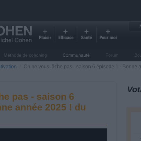
Méthode de coaching
Communauté
Forum
Bo
tivation
On ne vous lâche pas - saison 6 épisode 1 - Bonne 
Vot
he pas - saison 6
nne année 2025 ! du