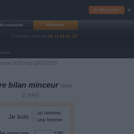
×
Je découvre !
Me connecter
M'inscrire
Contactez-nous au
04 11 88 01 12*
utique
année 2025 ! du 02/01/2025
re bilan minceur
(env.
2 min)
un homme
Je suis
une femme
cm
Je mesure