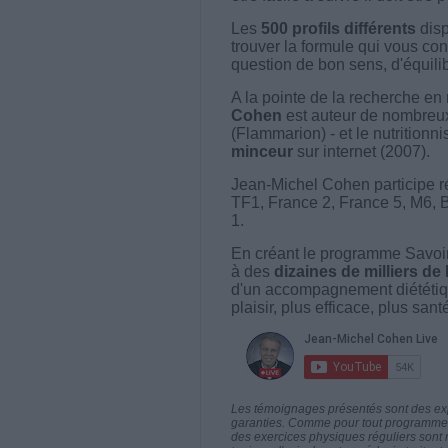
Les
500 profils différents
disp
trouver la formule qui vous con
question de bon sens, d'équilibr
A la pointe de la recherche en 
Cohen
est auteur de nombreux 
(Flammarion) - et le nutritionni
minceur
sur internet (2007).
Jean-Michel Cohen participe r
TF1, France 2, France 5, M6, 
1.
En créant le programme Savoir
à des
dizaines de milliers de
d'un accompagnement diététiq
plaisir, plus efficace, plus san
Les témoignages présentés sont des expé
garanties. Comme pour tout programme d
des exercices physiques réguliers sont