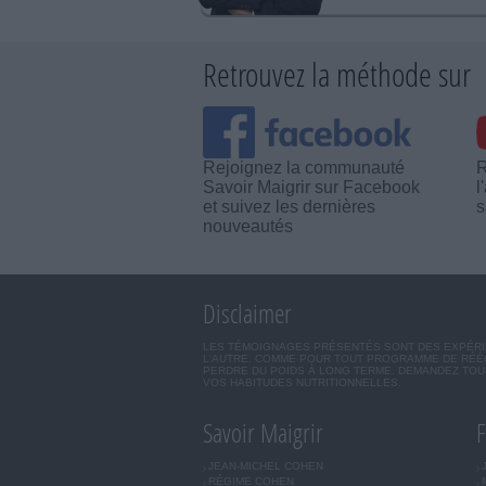
Retrouvez la méthode sur
Rejoignez la communauté
R
Savoir Maigrir sur Facebook
l
et suivez les dernières
s
nouveautés
Disclaimer
LES TÉMOIGNAGES PRÉSENTÉS SONT DES EXPÉRIEN
L'AUTRE. COMME POUR TOUT PROGRAMME DE RÉÉQ
PERDRE DU POIDS À LONG TERME. DEMANDEZ TOUJ
VOS HABITUDES NUTRITIONNELLES.
Savoir Maigrir
F
JEAN-MICHEL COHEN
RÉGIME COHEN