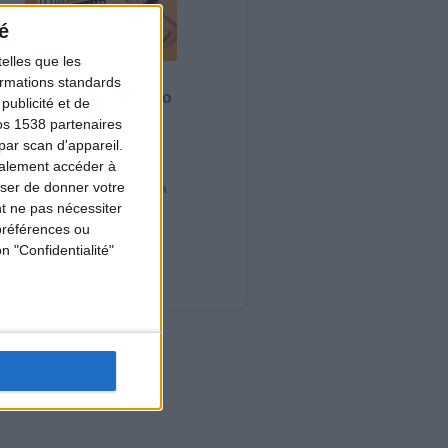
é
elles que les
Bas du Corps en
formations standards
Feu : 30 min Cardio
ublicité et de
+ Renfo Muscu |
os 1538 partenaires
GymWaouw 8H
par scan d'appareil.
avec Léa du
galement accéder à
03/09/2025
user de donner votre
Sport pour maigrir à la
maison
t ne pas nécessiter
préférences ou
n "Confidentialité"
Nouveautés