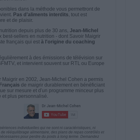
onibles dans la méthode vous permettront de
vient.
Pas d'aliments interdits
, tout est
e et de plaisir.
nutrition depuis plus de 30 ans,
Jean-Michel
best-sellers en nutrition - dont Savoir Maigrir
ste français qui est
à l'origine du coaching
égulièrement à des émissions de télévision sur
BFMTV, et intervient souvent sur RTL ou Europe
 Maigrir en 2002, Jean-Michel Cohen a permis
 Français
de maigrir durablement en bénéficiant
ue sur mesure et d'un programme minceur plus
té et plus personnalisé.
riences individuelles qui ne sont ni caractéristiques, ni
e rééquilibrage alimentaire, des plans de repas contrôlés et
 nécessaires pour perdre du poids à long terme. Demandez