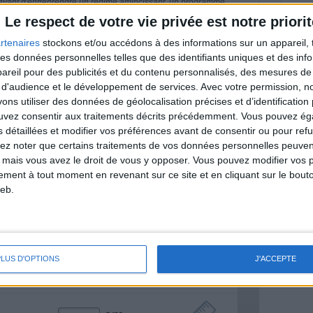
nt avant d'entreprendre un régime amincissant, un programme
itionnelles.
Le respect de votre vie privée est notre priorit
rtenaires
stockons et/ou accédons à des informations sur un appareil, t
 des données personnelles telles que des identifiants uniques et des in
reil pour des publicités et du contenu personnalisés, des mesures de p
& Motivation
 d'audience et le développement de services.
Avec votre permission, n
Voir tout
s utiliser des données de géolocalisation précises et d’identification 
ouvez consentir aux traitements décrits précédemment. Vous pouvez é
nt et de la Communauté Savoir Maigrir vous
s rapprocher sereinement de votre objectif
s détaillées et modifier vos préférences avant de consentir ou pour ref
lez noter que certains traitements de vos données personnelles peuven
 mais vous avez le droit de vous y opposer. Vous pouvez modifier vos 
tement à tout moment en revenant sur ce site et en cliquant sur le bouto
eb.
lan minceur
(env. 2 min)
un homme
PLUS D'OPTIONS
J'ACCEPTE
Je suis
une femme