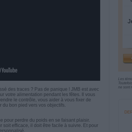
J
Les tém
Toutefoi
ne sont n
aissé des traces ? Pas de panique ! JMB est avec
r votre alimentation pendant les fêtes. Il vous
rendre le contrôle, vous aider à vous fixer de
r du bon pied vers vos objectifs.
DER
 pour perdre du poids en se faisant plaisir.
t efficace, il doit être facile à suivre. Et pour
 personnalisé.