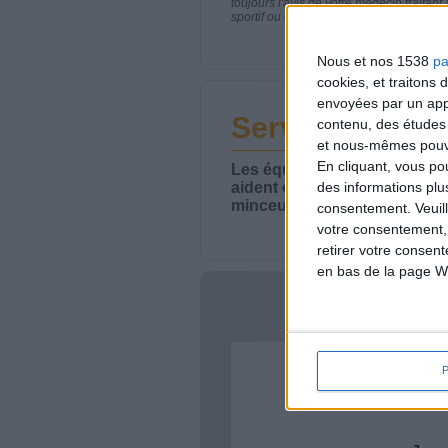
toujours l'avis de votre médecin traita
sportif ou de modifier vos habitudes nutr
Nous et nos 1538
pa
cookies, et traitons
envoyées par un appa
Service-client 
contenu, des études
et nous-mêmes pouvon
En cliquant, vous p
Les équipes du Service-clie
aident chaque semaine à vou
des informations plu
minceur.
consentement.
Veuil
votre consentement,
retirer votre consen
en bas de la page W
Votre bi