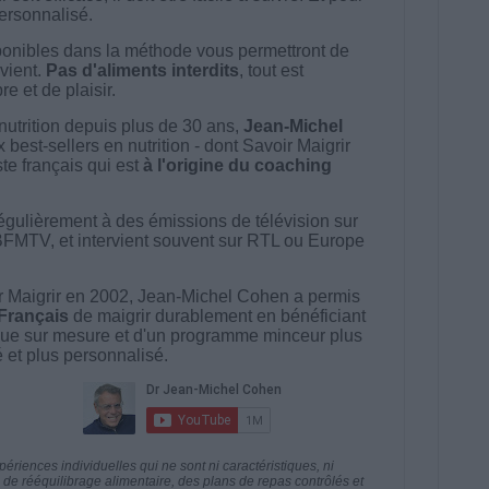
 personnalisé.
onibles dans la méthode vous permettront de
vient.
Pas d'aliments interdits
, tout est
e et de plaisir.
nutrition depuis plus de 30 ans,
Jean-Michel
best-sellers en nutrition - dont Savoir Maigrir
ste français qui est
à l'origine du coaching
égulièrement à des émissions de télévision sur
BFMTV, et intervient souvent sur RTL ou Europe
 Maigrir en 2002, Jean-Michel Cohen a permis
 Français
de maigrir durablement en bénéficiant
ue sur mesure et d'un programme minceur plus
té et plus personnalisé.
riences individuelles qui ne sont ni caractéristiques, ni
e rééquilibrage alimentaire, des plans de repas contrôlés et