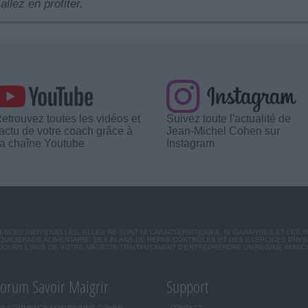
allez en profiter.
etrouvez toutes les vidéos et
Suivez toute l'actualité de
'actu de votre coach grâce à
Jean-Michel Cohen sur
a chaîne Youtube
Instagram
CES INDIVIDUELLES. ELLES NE SONT NI CARACTÉRISTIQUES, NI GARANTIES ET LES 
UILIBRAGE ALIMENTAIRE, DES PLANS DE REPAS CONTRÔLÉS ET DES EXERCICES PHY
OURS L'AVIS DE VOTRE MÉDECIN TRAITANT AVANT D'ENTREPRENDRE UN RÉGIME AMINC
orum Savoir Maigrir
Support
JE COMMENCE MON RÉGIME COHEN
CONTACT