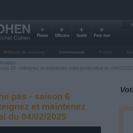
Méthode de coaching
Communauté
Forum
Bo
tivation
sode 10 - Atteignez et maintenez votre poids idéal du 04/02/202
Vot
he pas - saison 6
teignez et maintenez
al du 04/02/2025