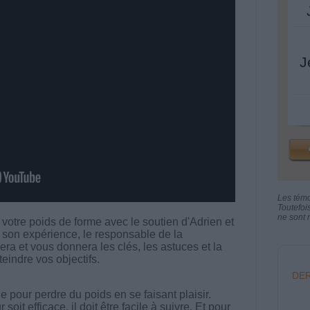
J
Les tém
Toutefoi
ne sont n
otre poids de forme avec le soutien d'Adrien et
 son expérience, le responsable de la
et vous donnera les clés, les astuces et la
eindre vos objectifs.
DER
 pour perdre du poids en se faisant plaisir.
t efficace, il doit être facile à suivre. Et pour