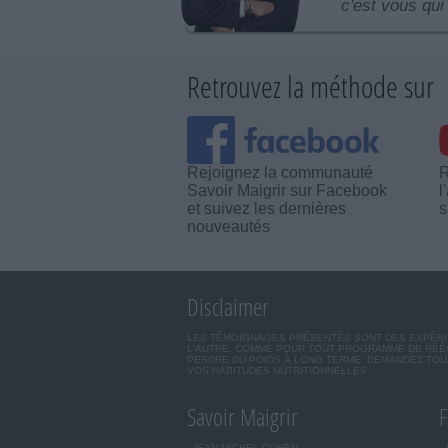
c'est vous qui 
Retrouvez la méthode sur
Rejoignez la communauté
R
Savoir Maigrir sur Facebook
l
et suivez les dernières
s
nouveautés
Disclaimer
LES TÉMOIGNAGES PRÉSENTÉS SONT DES EXPÉRIEN
L'AUTRE. COMME POUR TOUT PROGRAMME DE RÉÉQ
PERDRE DU POIDS À LONG TERME. DEMANDEZ TOUJ
VOS HABITUDES NUTRITIONNELLES.
Savoir Maigrir
F
JEAN-MICHEL COHEN