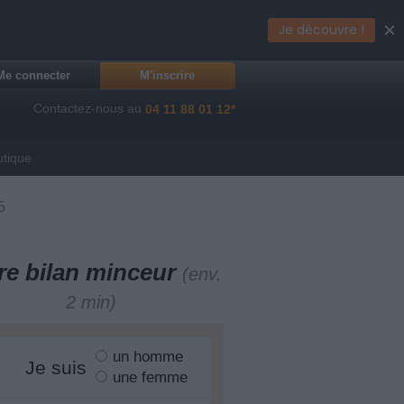
×
Je découvre !
Me connecter
M'inscrire
Contactez-nous au
04 11 88 01 12*
utique
5
re bilan minceur
(env.
2 min)
un homme
Je suis
une femme