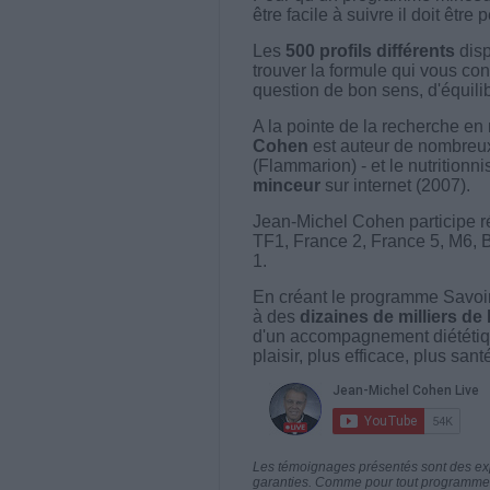
être facile à suivre il doit être
Les
500 profils différents
disp
trouver la formule qui vous con
question de bon sens, d'équilibr
A la pointe de la recherche en 
Cohen
est auteur de nombreux 
(Flammarion) - et le nutritionni
minceur
sur internet (2007).
Jean-Michel Cohen participe r
TF1, France 2, France 5, M6, 
1.
En créant le programme Savoir
à des
dizaines de milliers de
d'un accompagnement diététiq
plaisir, plus efficace, plus san
Les témoignages présentés sont des expé
garanties. Comme pour tout programme d