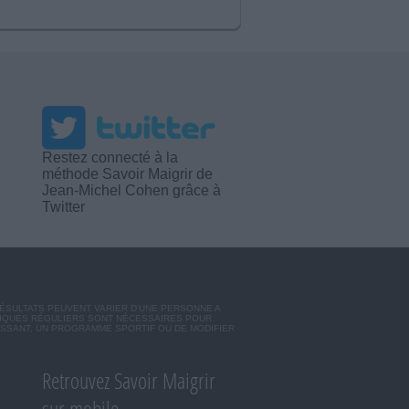
Restez connecté à la
méthode Savoir Maigrir de
Jean-Michel Cohen grâce à
Twitter
RÉSULTATS PEUVENT VARIER D'UNE PERSONNE A
SIQUES RÉGULIERS SONT NÉCESSAIRES POUR
ISSANT, UN PROGRAMME SPORTIF OU DE MODIFIER
Retrouvez Savoir Maigrir
sur mobile