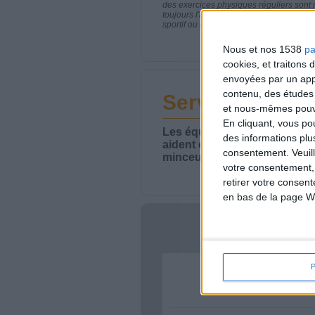
des exercices physiques réguliers sont
toujours l'avis de votre médecin traita
sportif ou de modifier vos habitudes nutr
Nous et nos 1538
pa
cookies, et traitons
envoyées par un appa
contenu, des études
Service-client 
et nous-mêmes pouvon
En cliquant, vous p
Les équipes du Service-clie
des informations plu
aident chaque semaine à vou
consentement.
Veuil
minceur.
votre consentement,
retirer votre consen
en bas de la page W
Votre bi