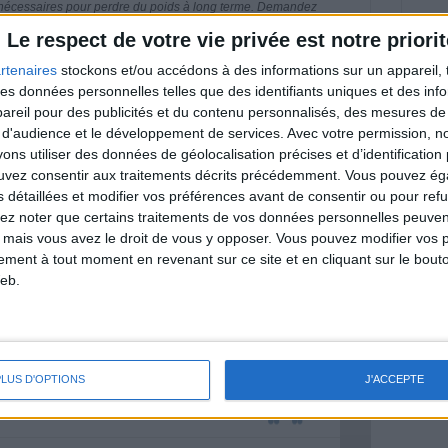
 nécessaires pour perdre du poids à long terme. Demandez
nt avant d'entreprendre un régime amincissant, un programme
itionnelles.
Le respect de votre vie privée est notre priorit
rtenaires
stockons et/ou accédons à des informations sur un appareil, t
 des données personnelles telles que des identifiants uniques et des in
reil pour des publicités et du contenu personnalisés, des mesures de p
 d'audience et le développement de services.
Avec votre permission, n
& Motivation
Voir tout
s utiliser des données de géolocalisation précises et d’identification 
ouvez consentir aux traitements décrits précédemment. Vous pouvez é
nt et de la Communauté Savoir Maigrir vous
s détaillées et modifier vos préférences avant de consentir ou pour ref
s rapprocher sereinement de votre objectif
lez noter que certains traitements de vos données personnelles peuven
 mais vous avez le droit de vous y opposer. Vous pouvez modifier vos 
tement à tout moment en revenant sur ce site et en cliquant sur le bouto
eb.
lan minceur
(env. 2 min)
PLUS D'OPTIONS
J'ACCEPTE
un homme
Je suis
une femme