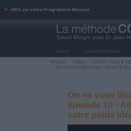
-50% sur votre Programme Minceur
Accueil
Jean-Michel Cohen
Accueil
Vidéo
Service-client & Mo
On ne vous lâche pas - saison 6 épi
On ne vous lâc
épisode 10 - At
votre poids idé