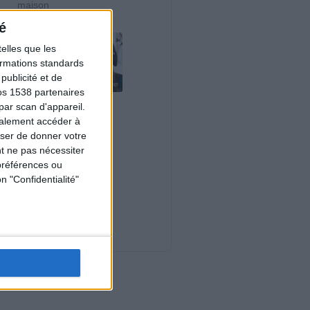
maison
é
elles que les
formations standards
ublicité et de
os 1538 partenaires
Le plan à 1600
par scan d'appareil.
calories est-il trop
galement accéder à
copieux ?
user de donner votre
Consultation
t ne pas nécessiter
diététique du
préférences ou
03/08/2026
n "Confidentialité"
Webinaires en direct
Nouveautés