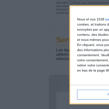
garanties. Comme pour tout programme d
des exercices physiques réguliers sont
toujours l'avis de votre médecin traita
sportif ou de modifier vos habitudes nutr
Nous et nos 1538
pa
cookies, et traitons
envoyées par un appa
contenu, des études
Service-client 
et nous-mêmes pouvon
En cliquant, vous p
Les équipes du Service-clie
des informations plu
aident chaque semaine à vou
consentement.
Veuil
minceur.
votre consentement,
retirer votre consen
en bas de la page W
Votre bi