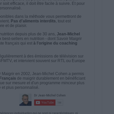
t efficace, il doit être facile à suivre. Et pour
 personnalisé.
onibles dans la méthode vous permettront de
vient.
Pas d'aliments interdits
, tout est
e et de plaisir.
nutrition depuis plus de 30 ans,
Jean-Michel
best-sellers en nutrition - dont Savoir Maigrir
ste français qui est
à l'origine du coaching
égulièrement à des émissions de télévision sur
BFMTV, et intervient souvent sur RTL ou Europe
 Maigrir en 2002, Jean-Michel Cohen a permis
 Français
de maigrir durablement en bénéficiant
ue sur mesure et d'un programme minceur plus
té et plus personnalisé.
riences individuelles qui ne sont ni caractéristiques, ni