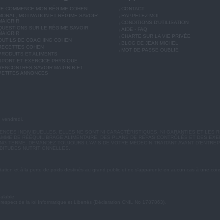
JE COMMENCE MON RÉGIME COHEN
CONTACT
MORAL, MOTIVATION ET RÉGIME SAVOIR
RAPPELEZ-MOI
MAIGRIR
CONDITIONS D'UTILISATION
QUESTIONS SUR LE RÉGIME SAVOIR
AIDE - FAQ
MAIGRIR
CHARTE SUR LA VIE PRIVÉE
OUTILS DE COACHING COHEN
BLOG DE JEAN MICHEL
RECETTES COHEN
MOT DE PASSE OUBLIÉ
PRODUITS ET ALIMENTS
SPORT ET EXERCICE PHYSIQUE
RENCONTRES SAVOIR MAIGRIR ET
PETITES ANNONCES
u vendredi.
CES INDIVIDUELLES. ELLES NE SONT NI CARACTÉRISTIQUES, NI GARANTIES ET LES R
MME DE RÉÉQUILIBRAGE ALIMENTAIRE, DES PLANS DE REPAS CONTRÔLÉS ET DES EX
G TERME. DEMANDEZ TOUJOURS L'AVIS DE VOTRE MÉDECIN TRAITANT AVANT D'ENTREP
BITUDES NUTRITIONNELLES.
ation et à la perte de poids destinés au grand public et ne s'apparente en aucun cas à une cons
éalable.
 respect de la loi Informatique et Libertés (Déclaration CNIL No 1787863).