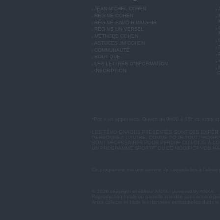
JEAN-MICHEL COHEN
RÉGIME COHEN
RÉGIME SAVOIR MAIGRIR
RÉGIME UNIVERSEL
MÉTHODE COHEN
ASTUCES JM COHEN
COMMUNAUTÉ
BOUTIQUE
LES LETTRES D'INFORMATION
INSCRIPTION
*Prix d'un appel local. Ouvert de 9H00 à 15h du lundi a
LES TÉMOIGNAGES PRÉSENTÉS SONT DES EXPÉRIEN
PERSONNE A L'AUTRE. COMME POUR TOUT PROGRA
SONT NÉCESSAIRES POUR PERDRE DU POIDS À LON
UN PROGRAMME SPORTIF OU DE MODIFIER VOS HA
Ce programme est une somme de conseils liés à l'aliment
© 2026 copyright et éditeur ANXA / powered by ANXA
Reproduction totale ou partielle interdite sans accord pr
Anxa collecte et traite les données personnelles dans le