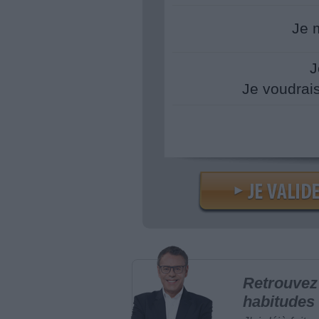
Je 
J
Je voudrai
Retrouvez 
habitudes 