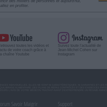
mincir des milliers de personnes et aujourd'hui,
allez en profiter.
etrouvez toutes les vidéos et
Suivez toute l'actualité de
'actu de votre coach grâce à
Jean-Michel Cohen sur
a chaîne Youtube
Instagram
CES INDIVIDUELLES. ELLES NE SONT NI CARACTÉRISTIQUES, NI GARANTIES ET LES 
UILIBRAGE ALIMENTAIRE, DES PLANS DE REPAS CONTRÔLÉS ET DES EXERCICES PHY
OURS L'AVIS DE VOTRE MÉDECIN TRAITANT AVANT D'ENTREPRENDRE UN RÉGIME AMINC
orum Savoir Maigrir
Support