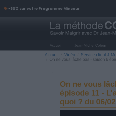
-50% sur votre Programme Minceur
Accueil
Jean-Michel Cohen
Accueil
Vidéo
Service-client & Mo
On ne vous lâche pas - saison 6 épi
On ne vous lâc
épisode 11 - L
quoi ? du 06/0