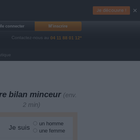
×
Je découvre !
Me connecter
M'inscrire
Contactez-nous au
04 11 88 01 12*
utique
re bilan minceur
(env.
2 min)
un homme
Je suis
une femme