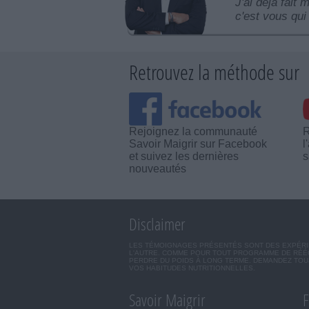
J'ai déjà fait 
c'est vous qui 
Retrouvez la méthode sur
Rejoignez la communauté
R
Savoir Maigrir sur Facebook
l
et suivez les dernières
s
nouveautés
Disclaimer
LES TÉMOIGNAGES PRÉSENTÉS SONT DES EXPÉRIEN
L'AUTRE. COMME POUR TOUT PROGRAMME DE RÉÉQ
PERDRE DU POIDS À LONG TERME. DEMANDEZ TOUJ
VOS HABITUDES NUTRITIONNELLES.
Savoir Maigrir
F