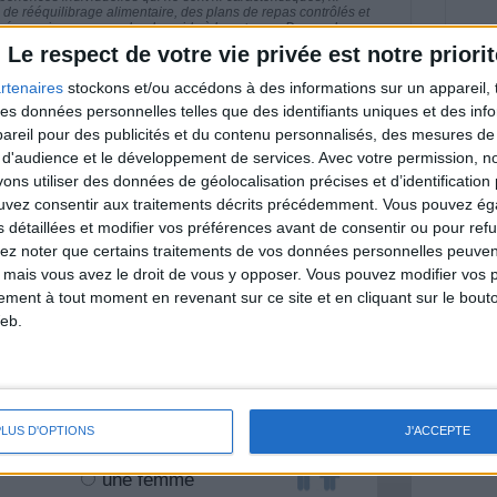
e rééquilibrage alimentaire, des plans de repas contrôlés et
 nécessaires pour perdre du poids à long terme. Demandez
nt avant d'entreprendre un régime amincissant, un programme
Le respect de votre vie privée est notre priorit
itionnelles.
rtenaires
stockons et/ou accédons à des informations sur un appareil, t
 des données personnelles telles que des identifiants uniques et des in
reil pour des publicités et du contenu personnalisés, des mesures de p
 d'audience et le développement de services.
Avec votre permission, n
& Motivation
s utiliser des données de géolocalisation précises et d’identification 
Voir tout
ouvez consentir aux traitements décrits précédemment. Vous pouvez é
nt et de la Communauté Savoir Maigrir vous
s détaillées et modifier vos préférences avant de consentir ou pour ref
s rapprocher sereinement de votre objectif
lez noter que certains traitements de vos données personnelles peuven
 mais vous avez le droit de vous y opposer. Vous pouvez modifier vos 
tement à tout moment en revenant sur ce site et en cliquant sur le bouto
eb.
lan minceur
(env. 2 min)
PLUS D'OPTIONS
J'ACCEPTE
un homme
Je suis
une femme