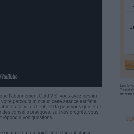
J
Les tém
Toutefoi
ne sont n
e que l'abonnement Gold ? Si vous avez besoin
votre parcours minceur, cette séance est faite
ble du service client, est là pour vous guider et
 des conseils pratiques, suit vos progrès, vous
 et répond à vos questions.
DER
 pour perdre du poids en se faisant plaisir.