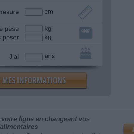
cm
mesure
kg
e pèse
kg
s peser
ans
J'ai
votre ligne en changeant vos
alimentaires