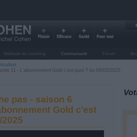
Méthode de coaching
Communauté
Forum
Bo
tivation
sode 11 - L'abonnement Gold c'est quoi ? du 06/02/2025
Vot
he pas - saison 6
'abonnement Gold c'est
2/2025