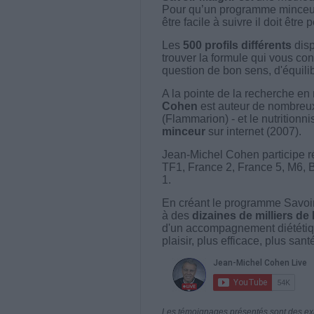
Pour qu’un programme minceur soi
être facile à suivre il doit être
Les
500 profils différents
disp
trouver la formule qui vous con
question de bon sens, d'équilibr
A la pointe de la recherche en 
Cohen
est auteur de nombreux 
(Flammarion) - et le nutritionni
minceur
sur internet (2007).
Jean-Michel Cohen participe r
TF1, France 2, France 5, M6, 
1.
En créant le programme Savoir
à des
dizaines de milliers de
d'un accompagnement diététiq
plaisir, plus efficace, plus san
Les témoignages présentés sont des expé