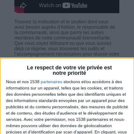
Trouvez la motivation et le soutien dont vous
avez besoin auprès d'Adrien, le responsable de
la communauté, ainsi que parmi les autres
membres de notre communauté bienveillante.
Que vous soyez débutant ou que vous suiviez
déjà ce régime, vous trouverez les outils et
l'accompagnement nécessaires pour réussir votre
parcours. Découvrez des astuces simples et
efficaces pour adopter de bonnes habitudes au
Le respect de votre vie privée est
quotidien.
notre priorité
Nous et nos 1538
partenaires
stockons et/ou accédons à des
informations sur un appareil, telles que les cookies, et traitons
des données personnelles telles que des identifiants uniques et
des informations standards envoyées par un appareil pour des
Combien de kilos souhaitez-vous perdre ?
publicités et du contenu personnalisés, des mesures de publicité
et de contenu, des études d'audience et le développement de
Moins de
De 5 à 10
Plus de
services.
Avec votre permission, nos 1538 partenaires et nous-
5 kilos
kilos
10 kilos
mêmes pouvons utiliser des données de géolocalisation
précises et d’identification par scan d'appareil. En cliquant, vous