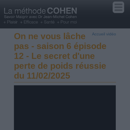
On ne vous lâche
Accueil vidéo
pas - saison 6 épisode
12 - Le secret d'une
perte de poids réussie
du 11/02/2025