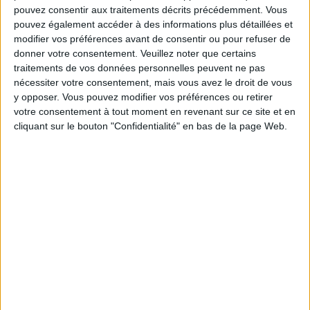
pouvez consentir aux traitements décrits précédemment. Vous
pouvez également accéder à des informations plus détaillées et
Service-client & Motivation
Voir tout
modifier vos préférences avant de consentir ou pour refuser de
donner votre consentement.
Veuillez noter que certains
Les équipes du Service-client et de la
traitements de vos données personnelles peuvent ne pas
Communauté Savoir Maigrir vous aident
nécessiter votre consentement, mais vous avez le droit de vous
chaque semaine à vous rapprocher
y opposer. Vous pouvez modifier vos préférences ou retirer
sereinement de votre objectif minceur.
votre consentement à tout moment en revenant sur ce site et en
cliquant sur le bouton "Confidentialité" en bas de la page Web.
Votre bilan minceur
(env. 2
min)
un homme
Je suis
une femme
cm
Je mesure