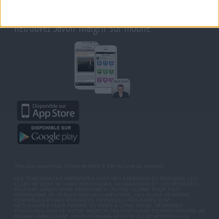
BLOG DE JEAN MICHEL
MOT DE PASSE OUBLIÉ
Retrouvez Savoir Maigrir sur mobile
*Prix d'un appel local. Ouvert de 9H00 à 15h du lundi au vendredi.
LES TÉMOIGNAGES PRÉSENTÉS SONT DES EXPÉRIENCES INDIVIDUELLES.
ELLES NE SONT NI CARACTÉRISTIQUES, NI GARANTIES ET LES RÉSULTATS
PEUVENT VARIER D'UNE PERSONNE A L'AUTRE. COMME POUR TOUT
PROGRAMME DE RÉÉQUILIBRAGE ALIMENTAIRE, DES PLANS DE REPAS
CONTRÔLÉS ET DES EXERCICES PHYSIQUES RÉGULIERS SONT
NÉCESSAIRES POUR PERDRE DU POIDS À LONG TERME. DEMANDEZ
TOUJOURS L'AVIS DE VOTRE MÉDECIN TRAITANT AVANT D'ENTREPRENDRE UN
RÉGIME AMINCISSANT, UN PROGRAMME SPORTIF OU DE MODIFIER VOS