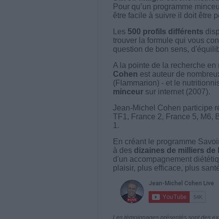
Pour qu’un programme minceur soi
être facile à suivre il doit être
Les
500 profils différents
disp
trouver la formule qui vous con
question de bon sens, d'équilibr
A la pointe de la recherche en 
Cohen
est auteur de nombreux 
(Flammarion) - et le nutritionni
minceur
sur internet (2007).
Jean-Michel Cohen participe r
TF1, France 2, France 5, M6, 
1.
En créant le programme Savoir
à des
dizaines de milliers de
d'un accompagnement diététiq
plaisir, plus efficace, plus san
Les témoignages présentés sont des expé