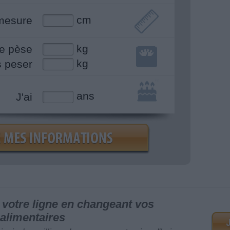
cm
mesure
kg
e pèse
kg
s peser
ans
J'ai
votre ligne en changeant vos
alimentaires