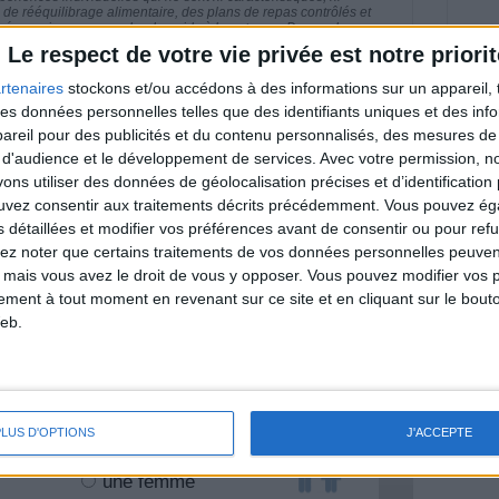
e rééquilibrage alimentaire, des plans de repas contrôlés et
 nécessaires pour perdre du poids à long terme. Demandez
nt avant d'entreprendre un régime amincissant, un programme
Le respect de votre vie privée est notre priorit
itionnelles.
rtenaires
stockons et/ou accédons à des informations sur un appareil, t
 des données personnelles telles que des identifiants uniques et des in
reil pour des publicités et du contenu personnalisés, des mesures de p
 d'audience et le développement de services.
Avec votre permission, n
& Motivation
s utiliser des données de géolocalisation précises et d’identification 
Voir tout
ouvez consentir aux traitements décrits précédemment. Vous pouvez é
nt et de la Communauté Savoir Maigrir vous
s détaillées et modifier vos préférences avant de consentir ou pour ref
s rapprocher sereinement de votre objectif
lez noter que certains traitements de vos données personnelles peuven
 mais vous avez le droit de vous y opposer. Vous pouvez modifier vos 
tement à tout moment en revenant sur ce site et en cliquant sur le bouto
eb.
lan minceur
(env. 2 min)
PLUS D'OPTIONS
J'ACCEPTE
un homme
Je suis
une femme