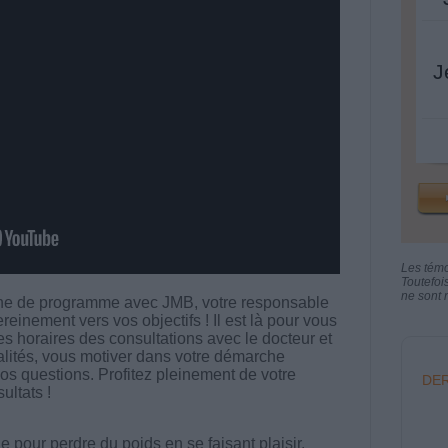
J
Les tém
Toutefoi
ne sont n
aine de programme avec JMB, votre responsable
reinement vers vos objectifs ! Il est là pour vous
 horaires des consultations avec le docteur et
alités, vous motiver dans votre démarche
vos questions. Profitez pleinement de votre
DER
ultats !
 pour perdre du poids en se faisant plaisir.