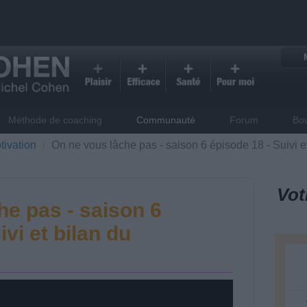
Méthode de coaching
Communauté
Forum
Bo
tivation
On ne vous lâche pas - saison 6 épisode 18 - Suivi e
Vot
he pas - saison 6
ivi et bilan du