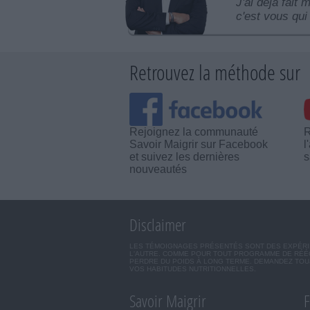
J'ai déjà fait 
c'est vous qui 
Retrouvez la méthode sur
Rejoignez la communauté
R
Savoir Maigrir sur Facebook
l
et suivez les dernières
s
nouveautés
Disclaimer
LES TÉMOIGNAGES PRÉSENTÉS SONT DES EXPÉRIEN
L'AUTRE. COMME POUR TOUT PROGRAMME DE RÉÉQ
PERDRE DU POIDS À LONG TERME. DEMANDEZ TOUJ
VOS HABITUDES NUTRITIONNELLES.
Savoir Maigrir
F