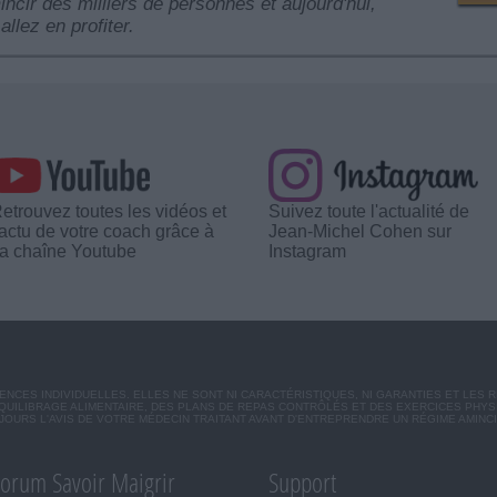
mincir des milliers de personnes et aujourd'hui,
allez en profiter.
etrouvez toutes les vidéos et
Suivez toute l'actualité de
'actu de votre coach grâce à
Jean-Michel Cohen sur
a chaîne Youtube
Instagram
CES INDIVIDUELLES. ELLES NE SONT NI CARACTÉRISTIQUES, NI GARANTIES ET LES 
UILIBRAGE ALIMENTAIRE, DES PLANS DE REPAS CONTRÔLÉS ET DES EXERCICES PHY
OURS L'AVIS DE VOTRE MÉDECIN TRAITANT AVANT D'ENTREPRENDRE UN RÉGIME AMINC
orum Savoir Maigrir
Support