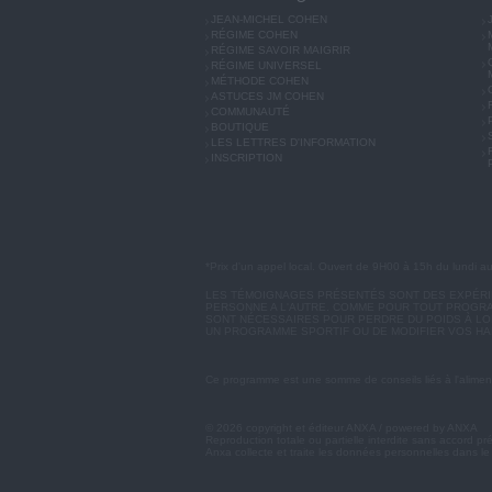
JEAN-MICHEL COHEN
RÉGIME COHEN
RÉGIME SAVOIR MAIGRIR
RÉGIME UNIVERSEL
MÉTHODE COHEN
ASTUCES JM COHEN
COMMUNAUTÉ
BOUTIQUE
LES LETTRES D'INFORMATION
INSCRIPTION
*Prix d'un appel local. Ouvert de 9H00 à 15h du lundi a
LES TÉMOIGNAGES PRÉSENTÉS SONT DES EXPÉRIEN
PERSONNE A L'AUTRE. COMME POUR TOUT PROGRA
SONT NÉCESSAIRES POUR PERDRE DU POIDS À LON
UN PROGRAMME SPORTIF OU DE MODIFIER VOS HA
Ce programme est une somme de conseils liés à l'aliment
© 2026 copyright et éditeur ANXA / powered by ANXA
Reproduction totale ou partielle interdite sans accord pr
Anxa collecte et traite les données personnelles dans le