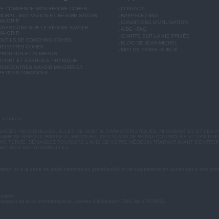
JE COMMENCE MON RÉGIME COHEN
CONTACT
MORAL, MOTIVATION ET RÉGIME SAVOIR
RAPPELEZ-MOI
MAIGRIR
CONDITIONS D'UTILISATION
QUESTIONS SUR LE RÉGIME SAVOIR
AIDE - FAQ
MAIGRIR
CHARTE SUR LA VIE PRIVÉE
OUTILS DE COACHING COHEN
BLOG DE JEAN MICHEL
RECETTES COHEN
MOT DE PASSE OUBLIÉ
PRODUITS ET ALIMENTS
SPORT ET EXERCICE PHYSIQUE
RENCONTRES SAVOIR MAIGRIR ET
PETITES ANNONCES
u vendredi.
CES INDIVIDUELLES. ELLES NE SONT NI CARACTÉRISTIQUES, NI GARANTIES ET LES R
MME DE RÉÉQUILIBRAGE ALIMENTAIRE, DES PLANS DE REPAS CONTRÔLÉS ET DES EX
G TERME. DEMANDEZ TOUJOURS L'AVIS DE VOTRE MÉDECIN TRAITANT AVANT D'ENTREP
BITUDES NUTRITIONNELLES.
ation et à la perte de poids destinés au grand public et ne s'apparente en aucun cas à une cons
éalable.
 respect de la loi Informatique et Libertés (Déclaration CNIL No 1787863).