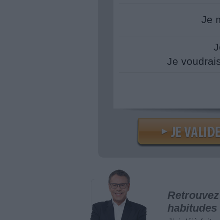
Je 
J
Je voudrai
Retrouvez 
habitudes 