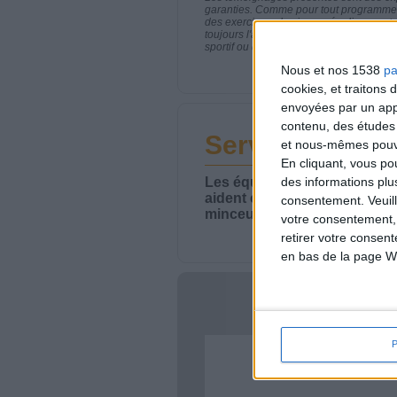
garanties. Comme pour tout programme d
des exercices physiques réguliers sont
toujours l'avis de votre médecin traita
sportif ou de modifier vos habitudes nutr
Nous et nos 1538
pa
cookies, et traitons
envoyées par un appa
contenu, des études
Service-client 
et nous-mêmes pouvon
En cliquant, vous p
Les équipes du Service-clie
des informations plu
aident chaque semaine à vou
consentement.
Veuil
minceur.
votre consentement,
retirer votre consen
en bas de la page W
Votre bi