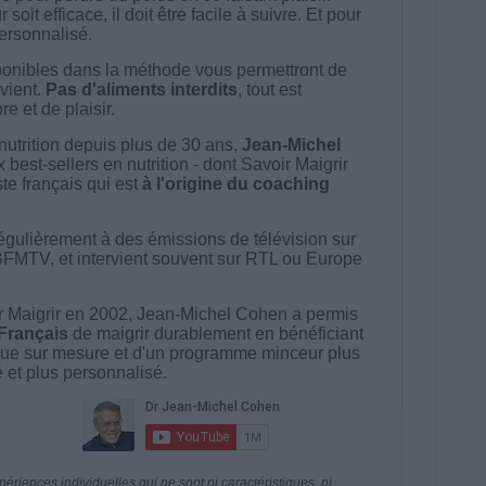
t efficace, il doit être facile à suivre. Et pour
 personnalisé.
onibles dans la méthode vous permettront de
vient.
Pas d'aliments interdits
, tout est
e et de plaisir.
nutrition depuis plus de 30 ans,
Jean-Michel
best-sellers en nutrition - dont Savoir Maigrir
ste français qui est
à l'origine du coaching
égulièrement à des émissions de télévision sur
BFMTV, et intervient souvent sur RTL ou Europe
 Maigrir en 2002, Jean-Michel Cohen a permis
 Français
de maigrir durablement en bénéficiant
ue sur mesure et d'un programme minceur plus
té et plus personnalisé.
riences individuelles qui ne sont ni caractéristiques, ni