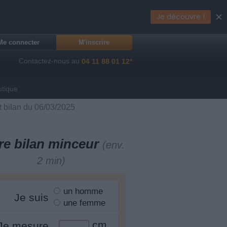
×
Je découvre !
Me connecter
M'inscrire
Contactez-nous au
04 11 88 01 12*
utique
t bilan du 06/03/2025
re bilan minceur
(env.
2 min)
un homme
Je suis
une femme
cm
Je mesure