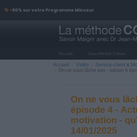
-50% sur votre Programme Minceur
Accueil
Jean-Michel Cohen
Accueil
Vidéo
Service-client & Mo
On ne vous lâche pas - saison 6 épiso
On ne vous lâc
épisode 4 - Actu
motivation - qu'
14/01/2025