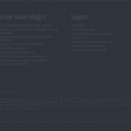
orum Savoir Maigrir
Support
JE COMMENCE MON RÉGIME COHEN
CONTACT
MORAL, MOTIVATION ET RÉGIME SAVOIR
RAPPELEZ-MOI
MAIGRIR
CONDITIONS D'UTILISATION
QUESTIONS SUR LE RÉGIME SAVOIR
AIDE - FAQ
MAIGRIR
CHARTE SUR LA VIE PRIVÉE
OUTILS DE COACHING COHEN
BLOG DE JEAN MICHEL
RECETTES COHEN
MOT DE PASSE OUBLIÉ
PRODUITS ET ALIMENTS
SPORT ET EXERCICE PHYSIQUE
RENCONTRES SAVOIR MAIGRIR ET
PETITES ANNONCES
u vendredi.
CES INDIVIDUELLES. ELLES NE SONT NI CARACTÉRISTIQUES, NI GARANTIES ET LES R
MME DE RÉÉQUILIBRAGE ALIMENTAIRE, DES PLANS DE REPAS CONTRÔLÉS ET DES EX
G TERME. DEMANDEZ TOUJOURS L'AVIS DE VOTRE MÉDECIN TRAITANT AVANT D'ENTREP
BITUDES NUTRITIONNELLES.
ation et à la perte de poids destinés au grand public et ne s'apparente en aucun cas à une cons