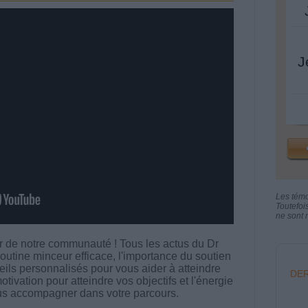
J
Les tém
Toutefoi
ne sont n
er de notre communauté ! Tous les actus du Dr
utine minceur efficace, l'importance du soutien
ils personnalisés pour vous aider à atteindre
DER
tivation pour atteindre vos objectifs et l'énergie
s accompagner dans votre parcours.