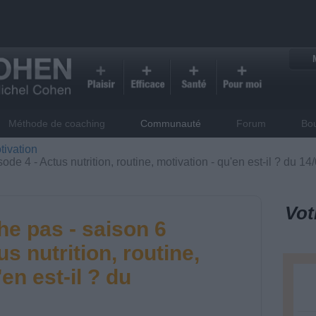
Méthode de coaching
Communauté
Forum
Bo
tivation
de 4 - Actus nutrition, routine, motivation - qu'en est-il ? du 1
Vot
he pas - saison 6
s nutrition, routine,
en est-il ? du