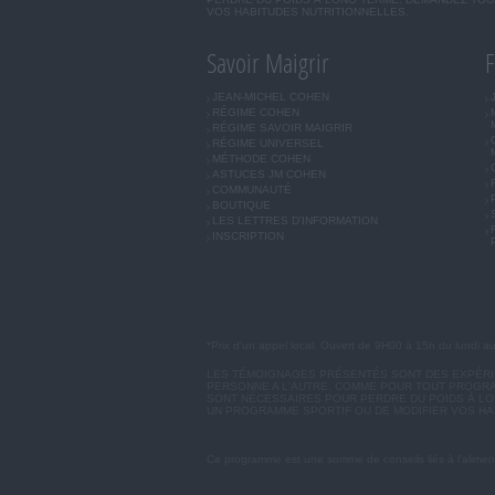
VOS HABITUDES NUTRITIONNELLES.
Savoir Maigrir
F
JEAN-MICHEL COHEN
RÉGIME COHEN
RÉGIME SAVOIR MAIGRIR
RÉGIME UNIVERSEL
MÉTHODE COHEN
ASTUCES JM COHEN
COMMUNAUTÉ
BOUTIQUE
LES LETTRES D'INFORMATION
INSCRIPTION
*Prix d'un appel local. Ouvert de 9H00 à 15h du lundi a
LES TÉMOIGNAGES PRÉSENTÉS SONT DES EXPÉRIEN
PERSONNE A L'AUTRE. COMME POUR TOUT PROGRA
SONT NÉCESSAIRES POUR PERDRE DU POIDS À LON
UN PROGRAMME SPORTIF OU DE MODIFIER VOS HA
Ce programme est une somme de conseils liés à l'aliment