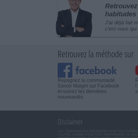
Retrouvez 
habitudes 
J'ai déjà fait 
c'est vous qui 
Retrouvez la méthode sur
Rejoignez la communauté
R
Savoir Maigrir sur Facebook
l
et suivez les dernières
s
nouveautés
Disclaimer
LES TÉMOIGNAGES PRÉSENTÉS SONT DES EXPÉRIEN
L'AUTRE. COMME POUR TOUT PROGRAMME DE RÉÉQ
PERDRE DU POIDS À LONG TERME. DEMANDEZ TOUJ