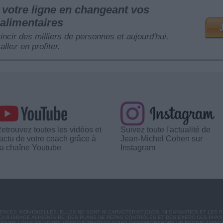
votre ligne en changeant vos
alimentaires
mincir des milliers de personnes et aujourd'hui,
allez en profiter.
etrouvez toutes les vidéos et
Suivez toute l'actualité de
'actu de votre coach grâce à
Jean-Michel Cohen sur
a chaîne Youtube
Instagram
CES INDIVIDUELLES. ELLES NE SONT NI CARACTÉRISTIQUES, NI GARANTIES ET LES 
UILIBRAGE ALIMENTAIRE, DES PLANS DE REPAS CONTRÔLÉS ET DES EXERCICES PHY
OURS L'AVIS DE VOTRE MÉDECIN TRAITANT AVANT D'ENTREPRENDRE UN RÉGIME AMINC