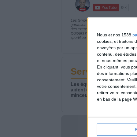
Les témoignages présentés sont des expé
garanties. Comme pour tout programme d
des exercices physiques réguliers sont
toujours l'avis de votre médecin traita
Nous et nos 1538
pa
sportif ou de modifier vos habitudes nutr
cookies, et traitons
envoyées par un appa
contenu, des études
et nous-mêmes pouvon
En cliquant, vous p
Service-client 
des informations plu
consentement.
Veuil
Les équipes du Service-clie
votre consentement,
aident chaque semaine à vou
retirer votre consen
minceur.
en bas de la page W
Votre bi