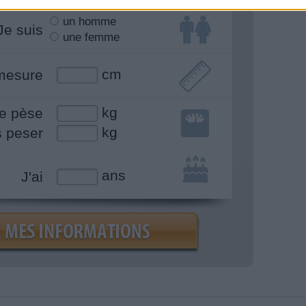
un homme
Je suis
une femme
cm
mesure
kg
e pèse
kg
s peser
ans
J'ai