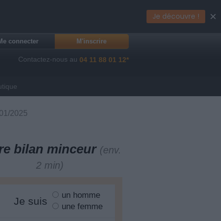
×
Je découvre !
Me connecter
M'inscrire
Contactez-nous au
04 11 88 01 12*
utique
4/01/2025
re bilan minceur
(env.
2 min)
un homme
Je suis
une femme