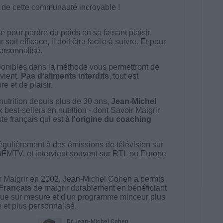
e de cette communauté incroyable !
 pour perdre du poids en se faisant plaisir.
t efficace, il doit être facile à suivre. Et pour
 personnalisé.
onibles dans la méthode vous permettront de
vient.
Pas d'aliments interdits
, tout est
e et de plaisir.
nutrition depuis plus de 30 ans,
Jean-Michel
best-sellers en nutrition - dont Savoir Maigrir
ste français qui est
à l'origine du coaching
égulièrement à des émissions de télévision sur
BFMTV, et intervient souvent sur RTL ou Europe
 Maigrir en 2002, Jean-Michel Cohen a permis
 Français
de maigrir durablement en bénéficiant
ue sur mesure et d'un programme minceur plus
té et plus personnalisé.