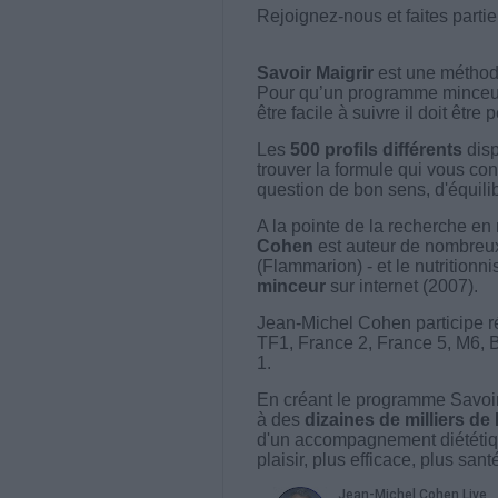
Rejoignez-nous et faites parti
Savoir Maigrir
est une méthode
Pour qu’un programme minceur soi
être facile à suivre il doit être
Les
500 profils différents
disp
trouver la formule qui vous con
question de bon sens, d'équilibr
A la pointe de la recherche en 
Cohen
est auteur de nombreux 
(Flammarion) - et le nutritionni
minceur
sur internet (2007).
Jean-Michel Cohen participe r
TF1, France 2, France 5, M6, 
1.
En créant le programme Savoir
à des
dizaines de milliers de
d'un accompagnement diététiq
plaisir, plus efficace, plus san