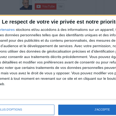
riences individuelles qui ne sont ni caractéristiques, ni
Le respect de votre vie privée est notre priorit
e rééquilibrage alimentaire, des plans de repas contrôlés et
 nécessaires pour perdre du poids à long terme. Demandez
nt avant d'entreprendre un régime amincissant, un programme
rtenaires
stockons et/ou accédons à des informations sur un appareil, t
itionnelles.
 des données personnelles telles que des identifiants uniques et des in
reil pour des publicités et du contenu personnalisés, des mesures de p
 d'audience et le développement de services.
Avec votre permission, n
s utiliser des données de géolocalisation précises et d’identification 
ouvez consentir aux traitements décrits précédemment. Vous pouvez é
& Motivation
Voir tout
s détaillées et modifier vos préférences avant de consentir ou pour ref
lez noter que certains traitements de vos données personnelles peuven
nt et de la Communauté Savoir Maigrir vous
 mais vous avez le droit de vous y opposer. Vous pouvez modifier vos 
s rapprocher sereinement de votre objectif
tement à tout moment en revenant sur ce site et en cliquant sur le bouto
eb.
lan minceur
(env. 2 min)
PLUS D'OPTIONS
J'ACCEPTE