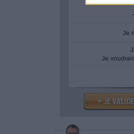
Je 
J
Je voudrai